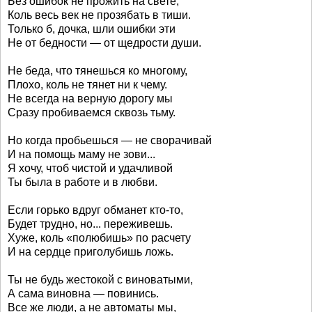
Без ошибок не прожить на свете,
Коль весь век не прозябать в тиши.
Только б, дочка, шли ошибки эти
Не от бедности — от щедрости души.
Не беда, что тянешься ко многому,
Плохо, коль не тянет ни к чему.
Не всегда на верную дорогу мы
Сразу пробиваемся сквозь тьму.
Но когда пробьешься — не сворачивай
И на помощь маму не зови...
Я хочу, чтоб чистой и удачливой
Ты была в работе и в любви.
Если горько вдруг обманет кто-то,
Будет трудно, но... переживешь.
Хуже, коль «полюбишь» по расчету
И на сердце приголубишь ложь.
Ты не будь жестокой с виноватыми,
А сама виновна — повинись.
Все же люди, а не автоматы мы,