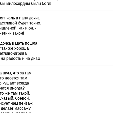
обы милосердны были боги!
ят, коль в папу дочка,
астливой будет, точно.
шленой, как и он, -
нетики закон!
дочка в мать пошла,
т так же хороша
кетливо-игрива
на радость и на диво
а шум, что за гам,
то несется там,
о кушает всегда
рется иногда?
то же там такой,
укавый, боевой,
исует нам пейзаж,
 делает массаж?