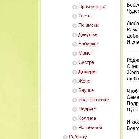
Весе
Прикольные
Чудес
Тосты
Любви
По имени
Роман
Девушке
Добр
И сча
Бабушке
Маме
Родн
Сестре
Спеш
Дочери
Жела
Любв
Жене
Внучке
Чтоб 
Семе
Родственнице
Подр
Подруге
Пуск
Коллеге
И как
На юбилей
Всег
Ребенку