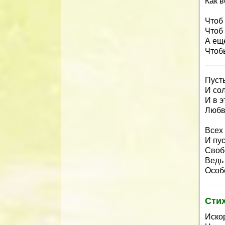
Как 
Чтоб 
Чтоб
А ещ
Чтоб
Пусть
И сол
И в э
Любви
Всех 
И пус
Свобо
Ведь
Особе
Сти
Искор