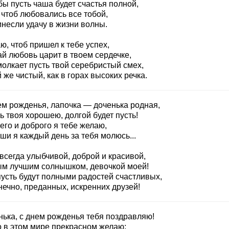
ы пусть чаша будет счастья полной,
 чтоб любовались все тобой,
инесли удачу в жизни волны.
, чтоб пришел к тебе успех,
ай любовь царит в твоем сердечке,
молкает пусть твой серебристый смех,
 же чистый, как в горах высоких речка.
ем рожденья, лапочка — доченька родная,
 твоя хорошею, долгой будет пусть!
его и доброго я тебе желаю,
ши я каждый день за тебя молюсь...
всегда улыбчивой, доброй и красивой,
м лучшим солнышком, девочкой моей!
пусть будут полными радостей счастливых,
нечно, преданных, искренних друзей!
нька, с днем рожденья тебя поздравляю!
о в этом мире прекрасном желаю: