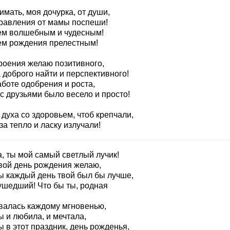
мать, моя дочурка, от души,
равления от мамы поспеши!
ем волшебным и чудесным!
ем рождения прелестным!
роения желаю позитивного,
 доброго найти и перспективного!
аботе одобрения и роста,
с друзьями было весело и просто!
духа со здоровьем, чтоб крепчали,
за тепло и ласку излучали!
, ты мой самый светлый лучик!
твой день рождения желаю,
ы каждый день твой был бы лучше,
ушедший! Что бы ты, родная
валась каждому мгновенью,
 и любила, и мечтала,
 в этот праздник, день рожденья,