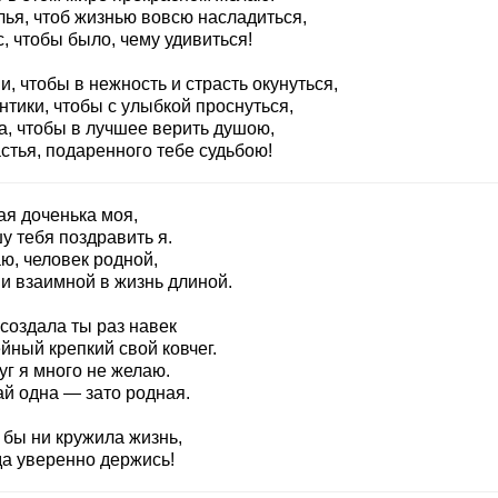
лья, чтоб жизнью вовсю насладиться,
, чтобы было, чему удивиться!
, чтобы в нежность и страсть окунуться,
тики, чтобы с улыбкой проснуться,
а, чтобы в лучшее верить душою,
стья, подаренного тебе судьбою!
ая доченька моя,
у тебя поздравить я.
ю, человек родной,
и взаимной в жизнь длиной.
создала ты раз навек
йный крепкий свой ковчег.
уг я много не желаю.
ай одна — зато родная.
 бы ни кружила жизнь,
да уверенно держись!