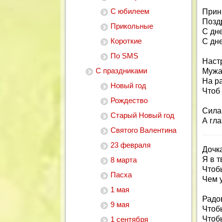
С юбилеем
Прини
Позд
Прикольные
С дн
Короткие
С дн
По SMS
Наст
С праздниками
Мужа
На р
Новый год
Чтоб 
Рождество
Сила 
Старый Новый год
А гла
Святого Валентина
23 февраля
Дочка
Я в 
8 марта
Чтоб
Пасха
Чем 
1 мая
Радо
9 мая
Чтобы
Чтобы
1 сентября