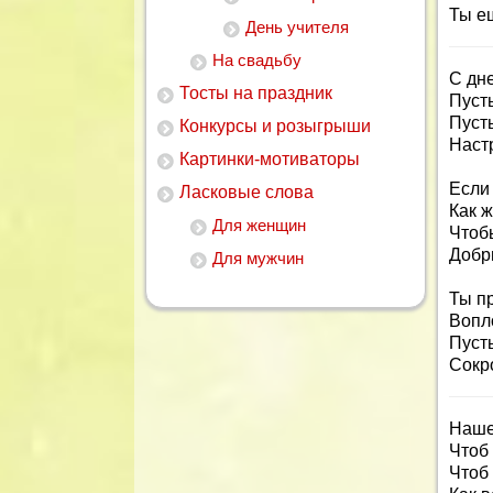
Ты е
День учителя
На свадьбу
С дн
Тосты на праздник
Пусть
Пуст
Конкурсы и розыгрыши
Наст
Картинки-мотиваторы
Если 
Ласковые слова
Как ж
Для женщин
Чтоб
Добр
Для мужчин
Ты п
Вопл
Пусть
Сокр
Наше
Чтоб
Чтоб