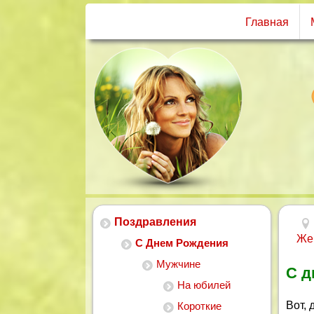
Главная
Поздравления
Же
С Днем Рождения
Мужчине
С д
На юбилей
Вот, 
Короткие