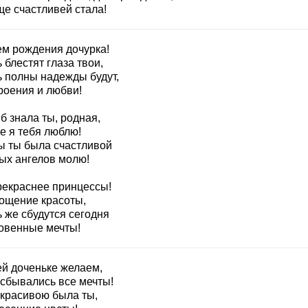
ще счастливей стала!
ем рождения дочурка!
 блестят глаза твои,
ь полны надежды будут,
роения и любви!
б знала ты, родная,
е я тебя люблю!
ы ты была счастливой
ых ангелов молю!
рекраснее принцессы!
ощение красоты,
 же сбудутся сегодня
овенные мечты!
й доченьке желаем,
 сбывались все мечты!
 красивою была ты,