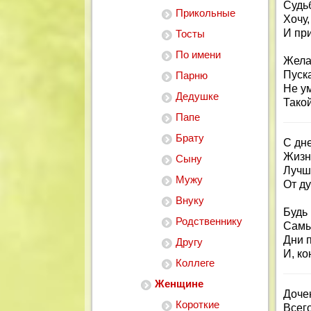
Судьб
Прикольные
Хочу,
И пр
Тосты
По имени
Желаю
Пуск
Парню
Не у
Дедушке
Такой
Папе
Брату
С дн
Жизнь
Сыну
Лучш
Мужу
От ду
Внуку
Будь 
Родственнику
Самы
Дни 
Другу
И, ко
Коллеге
Женщине
Доче
Короткие
Всег