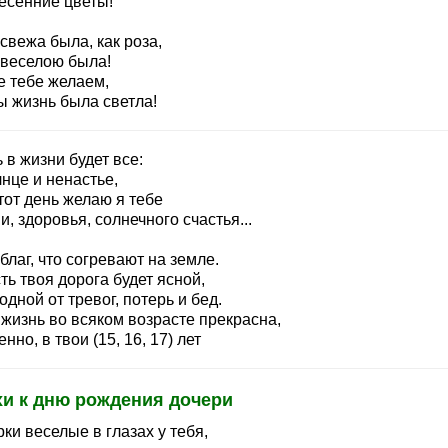
весенние цветы!
свежа была, как роза,
 веселою была!
е тебе желаем,
ы жизнь была светла!
 в жизни будет все:
нце и ненастье,
тот день желаю я тебе
, здоровья, солнечного счастья...
благ, что согревают на земле.
ть твоя дорога будет ясной,
дной от тревог, потерь и бед.
 жизнь во всяком возрасте прекрасна,
нно, в твои (15, 16, 17) лет
хи к дню рождения дочери
ки веселые в глазах у тебя,