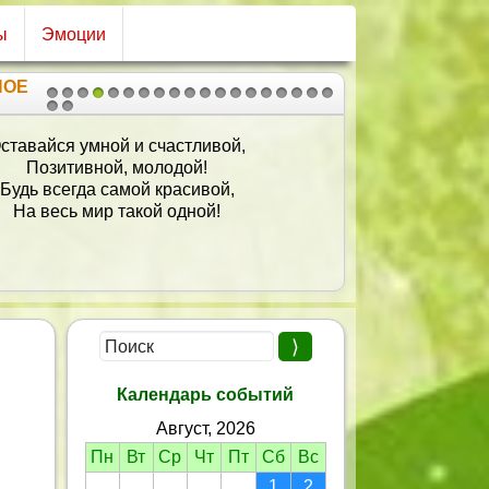
ы
Эмоции
НОЕ
1
2
3
4
5
6
7
8
9
10
11
12
13
14
15
16
17
18
19
20
21
ставайся умной и счастливой,
Позитивной, молодой!
Будь всегда самой красивой,
На весь мир такой одной!
Календарь событий
Август, 2026
Пн
Вт
Ср
Чт
Пт
Сб
Вс
1
2