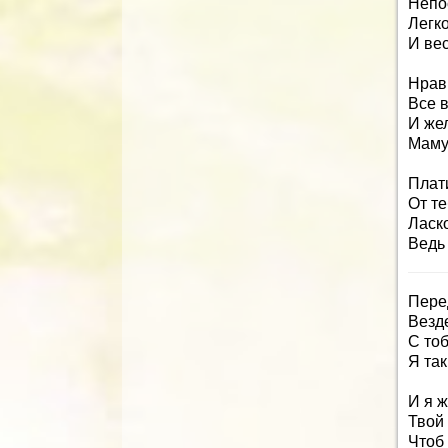
Непо
Легк
И ве
Нрав
Все в
И жел
Маму 
Плати
От те
Ласк
Ведь 
Перед
Везд
С тоб
Я так
И я 
Твой 
Чтоб 