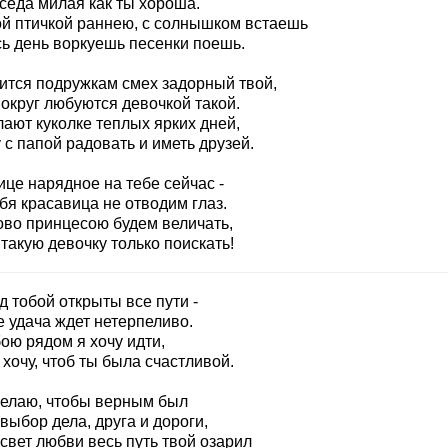
седа милая как ты хороша.
ой птичкой раннею, с солнышком встаешь
сь день воркуешь песенки поешь.
ится подружкам смех задорный твой,
округ любуются девочкой такой.
ают куколке теплых ярких дней,
с папой радовать и иметь друзей.
це нарядное на тебе сейчас -
бя красавица не отводим глаз.
ово принцесою будем величать,
такую девочку только поискать!
 тобой открыты все пути -
е удача ждет нетерпеливо.
ою рядом я хочу идти,
 хочу, чтоб ты была счастливой.
желаю, чтобы верным был
выбор дела, друга и дороги,
свет любви весь путь твой озарил