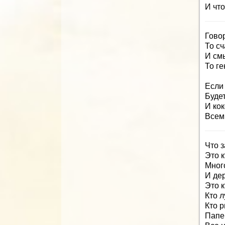
И чт
Говор
То сч
И смы
То ге
Если 
Буде
И ко
Всем 
Что з
Это к
Мног
И де
Это к
Кто л
Кто р
Папе