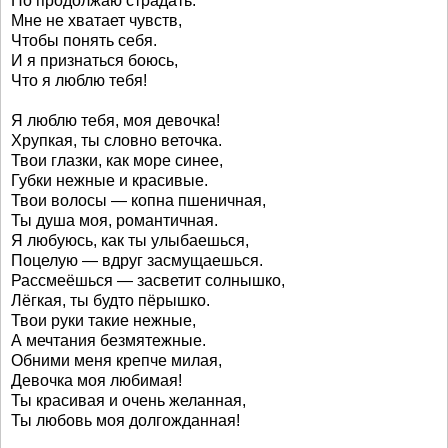
Но продолжаю страдать.
Мне не хватает чувств,
Чтобы понять себя.
И я признаться боюсь,
Что я люблю тебя!
Я люблю тебя, моя девочка!
Хрупкая, ты словно веточка.
Твои глазки, как море синее,
Губки нежные и красивые.
Твои волосы — копна пшеничная,
Ты душа моя, романтичная.
Я любуюсь, как ты улыбаешься,
Поцелую — вдруг засмущаешься.
Рассмеёшься — засветит солнышко,
Лёгкая, ты будто пёрышко.
Твои руки такие нежные,
А мечтания безмятежные.
Обними меня крепче милая,
Девочка моя любимая!
Ты красивая и очень желанная,
Ты любовь моя долгожданная!