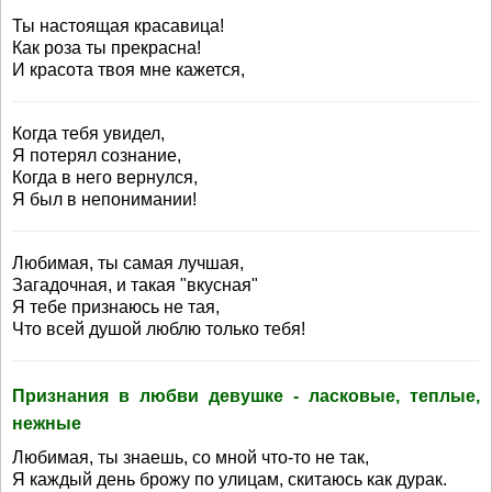
Ты настоящая красавица!
Как роза ты прекрасна!
И красота твоя мне кажется,
Когда тебя увидел,
Я потерял сознание,
Когда в него вернулся,
Я был в непонимании!
Любимая, ты самая лучшая,
Загадочная, и такая "вкусная"
Я тебе признаюсь не тая,
Что всей душой люблю только тебя!
Признания в любви девушке - ласковые, теплые,
нежные
Любимая, ты знаешь, со мной что-то не так,
Я каждый день брожу по улицам, скитаюсь как дурак.