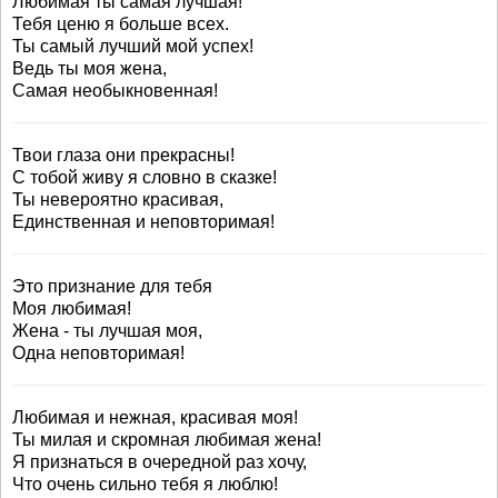
Любимая ты самая лучшая!
Тебя ценю я больше всех.
Ты самый лучший мой успех!
Ведь ты моя жена,
Самая необыкновенная!
Твои глаза они прекрасны!
С тобой живу я словно в сказке!
Ты невероятно красивая,
Единственная и неповторимая!
Это признание для тебя
Моя любимая!
Жена - ты лучшая моя,
Одна неповторимая!
Любимая и нежная, красивая моя!
Ты милая и скромная любимая жена!
Я признаться в очередной раз хочу,
Что очень сильно тебя я люблю!