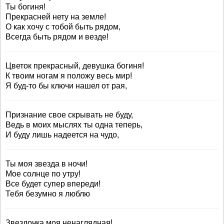
Ты богиня!
Прекрасней нету на земле!
О как хочу с тобой быть рядом,
Всегда быть рядом и везде!
Цветок прекрасный, девушка богиня!
К твоим ногам я положу весь мир!
Я буд-то бы ключи нашел от рая,
Признание свое скрывать не буду,
Ведь в моих мыслях ты одна теперь,
И буду лишь надеется на чудо,
Ты моя звезда в ночи!
Мое солнце по утру!
Все будет супер впереди!
Тебя безумно я люблю
Звездочка моя ненаглядная!