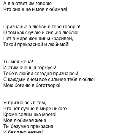
А я в ответ им говорю
Что она еще и моя любимая!
Признанье в любви я тебе говорю!
О том как скучаю и сильно люблю!
Нет в мире женщины красивей,
Такой прекрасной и любимой!
Ты моя жена!
И этим очень я горжусь!
Тебе в любви сегодня признаюсь!
С каждым днем все сильнее тебя люблю!
Мою богиню я боготворю!
Я признаюсь в том,
Что нет лучше в мире никого
Кроме солнышка моего!
Моя любимая жена
Ты безумно прекрасна,
И безумно нежна!