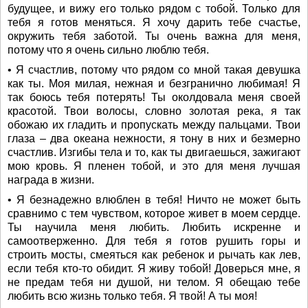
будущее, и вижу его только рядом с тобой. Только для
тебя я готов меняться. Я хочу дарить тебе счастье,
окружить тебя заботой. Ты очень важна для меня,
потому что я очень сильно люблю тебя.
• Я счастлив, потому что рядом со мной такая девушка
как ты. Моя милая, нежная и безгранично любимая! Я
так боюсь тебя потерять! Ты околдовала меня своей
красотой. Твои волосы, словно золотая река, я так
обожаю их гладить и пропускать между пальцами. Твои
глаза – два океана нежности, я тону в них и безмерно
счастлив. Изгибы тела и то, как ты двигаешься, зажигают
мою кровь. Я пленен тобой, и это для меня лучшая
награда в жизни.
• Я безнадежно влюблен в тебя! Ничто не может быть
сравнимо с тем чувством, которое живет в моем сердце.
Ты научила меня любить. Любить искренне и
самоотверженно. Для тебя я готов рушить горы и
строить мосты, смеяться как ребенок и рычать как лев,
если тебя кто-то обидит. Я живу тобой! Доверься мне, я
не предам тебя ни душой, ни телом. Я обещаю тебе
любить всю жизнь только тебя. Я твой! А ты моя!