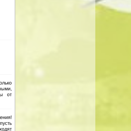
олько
выми,
ты от
ения!
пусть
ходят