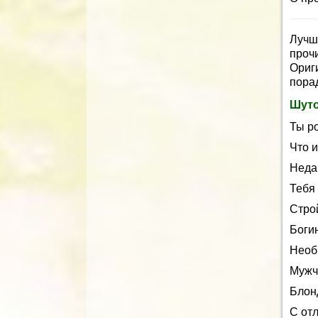
Лучш
проч
Ориг
пора
Шуто
Ты р
Что и
Неда
Тебя 
Стро
Богин
Необ
Мужч
Блонд
С от