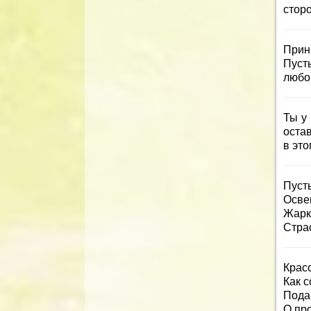
стор
Прин
Пуст
любо
Ты у
остав
в это
Пусть
Осве
Жарко
Стра
Крас
Как 
Пода
О пр