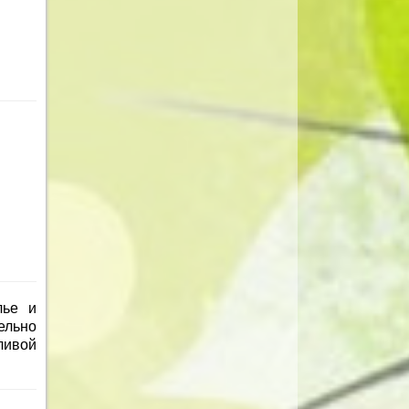
лье и
ельно
ливой