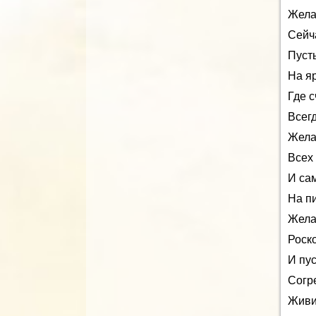
Жела
Сейча
Пуст
На яр
Где с
Всег
Жела
Всех 
И са
На пи
Жела
Роск
И пус
Согр
Живи 