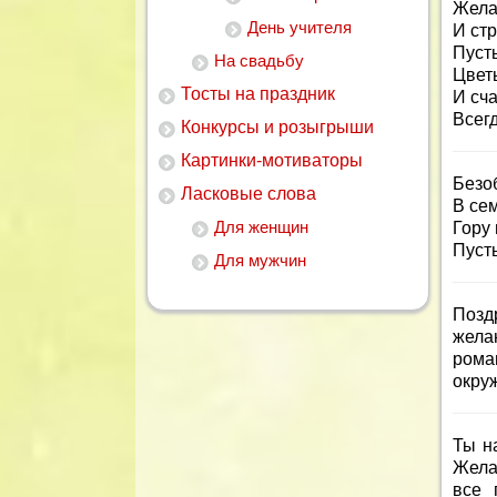
Жела
День учителя
И ст
Пусть
На свадьбу
Цветы
Тосты на праздник
И сч
Всегд
Конкурсы и розыгрыши
Картинки-мотиваторы
Безоб
Ласковые слова
В сем
Для женщин
Гору 
Пуст
Для мужчин
Позд
жела
рома
окруж
Ты н
Жела
все 