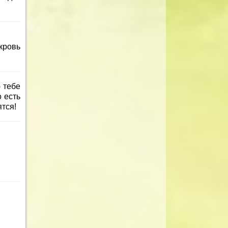
кровь
 тебе
о есть
ятся!