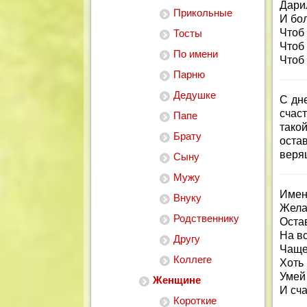
Дари
Прикольные
И бо
Чтоб 
Тосты
Чтоб 
По имени
Чтоб 
Парню
Дедушке
С дн
счас
Папе
тако
Брату
оста
веря
Сыну
Мужу
Имен
Внуку
Жела
Родственнику
Оста
На вс
Другу
Чаще
Коллеге
Хоть 
Умей
Женщине
И сча
Короткие