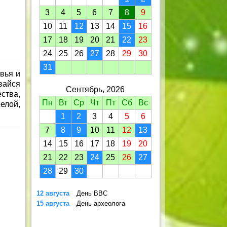
3
4
5
6
7
8
9
10
11
12
13
14
15
16
17
18
19
20
21
22
23
24
25
26
27
28
29
30
31
вья и
вайся
Сентябрь, 2026
ства,
Пн
Вт
Ср
Чт
Пт
Сб
Вс
елой,
1
2
3
4
5
6
7
8
9
10
11
12
13
14
15
16
17
18
19
20
21
22
23
24
25
26
27
28
29
30
12 августа
День ВВС
15 августа
День археолога