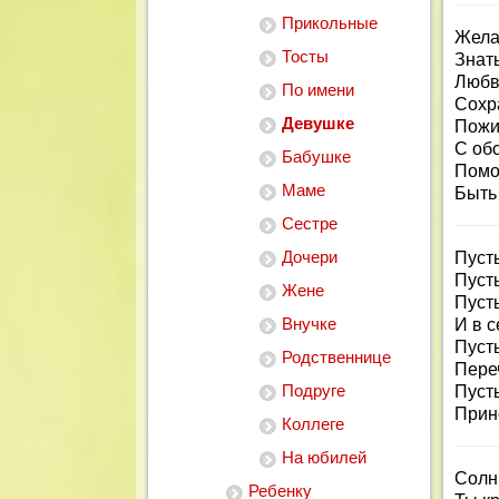
Прикольные
Жела
Тосты
Знат
Любв
По имени
Сохр
Девушке
Пожи
С об
Бабушке
Помот
Маме
Быть
Сестре
Дочери
Пусть
Пусть
Жене
Пусть
Внучке
И в с
Пусть
Родственнице
Переч
Подруге
Пусть
Прин
Коллеге
На юбилей
Солнц
Ребенку