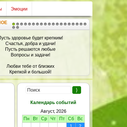
ы
Эмоции
НОЕ
1
2
3
4
5
6
7
8
9
10
11
12
13
14
15
16
17
18
19
20
21
С днем рожденья поздравляю,
удь счастливой всегда-всегда!
обы счастье как солнце светило,
об цвела ты под ним как весна!
обы самой счастливой ходила,
И была ты всегда молода!
Календарь событий
Август, 2026
Пн
Вт
Ср
Чт
Пт
Сб
Вс
1
2