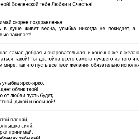
оной! Вселенской тебе Любви и Счастья!
имай скорее поздравленья!
ь в душе живет весна, улыбка никогда не покидает, а 
вью закипает!
 нас самая добрая и очаровательная, и конечно же я желаю
аться такой! Ты достойна всего самого лучшего из того чт
м мире, так что пусть все твои желания обязательно исполн
 улыбка ярко-ярко,
щает облик твой!
 от любви пусть будет,
стной, дикой и большой!
отой пленяй,
солнышко сияй,
рки принимай,
облемах забывай!