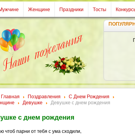
Мужчине
Женщине
Праздники
Тосты
Конкурс
ПОПУЛЯР
Б
Чт
Чт
Чт
Главная
Поздравления
С Днем Рождения
нщине
Девушке
Девушке с днем рождения
ушке с днем рождения
 чтоб парни от тебя с ума сходили,