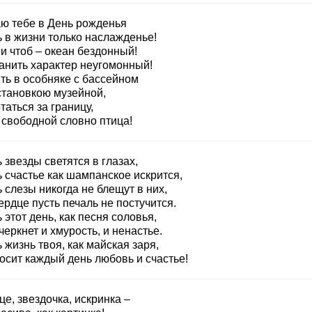
ю тебе в День рожденья
ь в жизни только наслажденье!
и чтоб – океан бездонный!
анить характер неугомонный!
ть в особняке с бассейном
становкою музейной,
аться за границу,
 свободной словно птица!
 звезды светятся в глазах,
 счастье как шампанское искрится,
 слезы никогда не блещут в них,
ердце пусть печаль не постучится.
 этот день, как песня соловья,
еркнет и хмурость, и ненастье.
 жизнь твоя, как майская заря,
осит каждый день любовь и счастье!
е, звездочка, искринка –