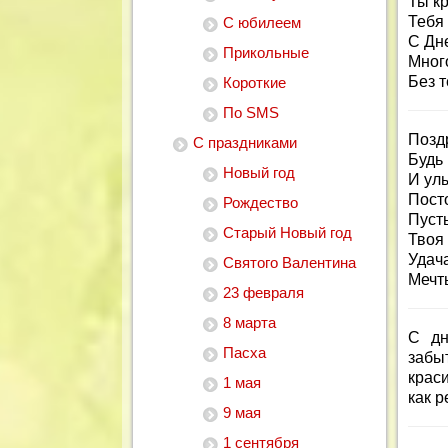
Ты кр
Тебя
С юбилеем
С Дн
Прикольные
Мног
Без т
Короткие
По SMS
Позд
С праздниками
Будь 
Новый год
И ул
Пост
Рождество
Пуст
Старый Новый год
Твоя 
Удача
Святого Валентина
Мечт
23 февраля
8 марта
С дн
Пасха
забы
крас
1 мая
как р
9 мая
1 сентября