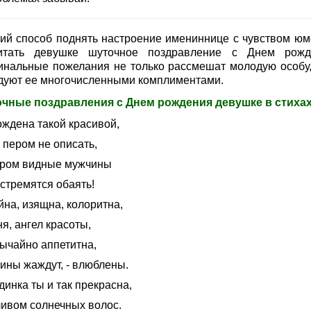
ий способ поднять настроение имениннице с чувством юм
итать девушке шуточное поздравление с Днем рожд
инальные пожелания не только рассмешат молодую особу,
дуют ее многочисленными комплиментами.
чные поздравления с Днем рождения девушке в стиха
ождена такой красивой,
 пером не описать,
ром видные мужчины
стремятся обаять!
йна, изящна, колоритна,
я, ангел красоты,
ычайно аппетитна,
ины жаждут, - влюблены.
инка ты и так прекрасна,
ливом солнечных волос.