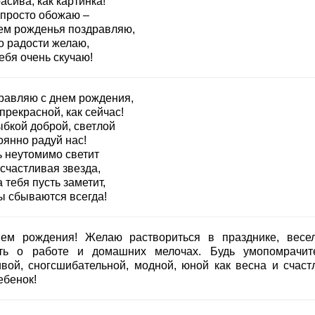
асива, как картинка!
 просто обожаю –
ем рожденья поздравляю,
о радости желаю,
ебя очень скучаю!
равляю с днем рождения,
прекрасной, как сейчас!
ыбкой доброй, светлой
оянно радуй нас!
ь неутомимо светит
счастливая звезда,
 тебя пусть заметит,
ы сбываются всегда!
ем рождения! Желаю раствориться в празднике, весе
ть о работе и домашних мелочах. Будь умопомрачит
ивой, сногсшибательной, модной, юной как весна и счаст
ебенок!