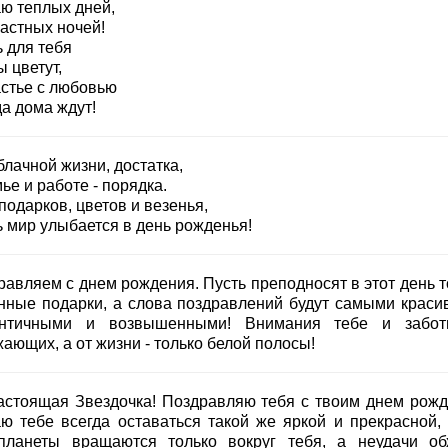
ю теплых дней,
растных ночей!
 для тебя
 цветут,
астье с любовью
а дома ждут!
лачной жизни, достатка,
ье и работе - порядка.
подарков, цветов и везенья,
ь мир улыбается в день рожденья!
равляем с днем рождения. Пусть преподносят в этот день т
нные подарки, а слова поздравлений будут самыми краси
нтичными и возвышенными! Внимания тебе и забо
ающих, а от жизни - только белой полосы!
астоящая Звездочка! Поздравляю тебя с твоим днем рожд
ю тебе всегда оставаться такой же яркой и прекрасной, 
планеты вращаются только вокруг тебя, а неудачи об