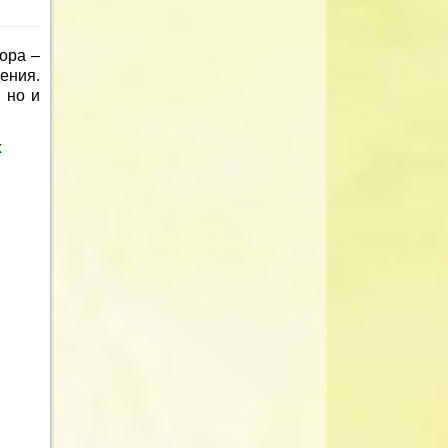
ора –
ения.
 но и
х