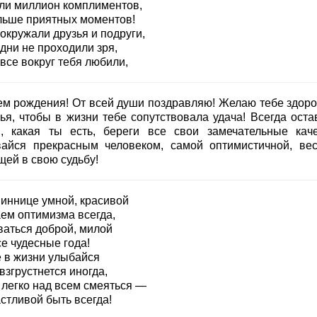
ли миллион комплиментов,
льше приятных моментов!
окружали друзья и подруги,
дни не проходили зря,
все вокруг тебя любили,
ем рождения! От всей души поздравляю! Желаю тебе здоро
тья, чтобы в жизни тебе сопутствовала удача! Всегда оста
й, какая ты есть, береги все свои замечательные каче
вайся прекрасным человеком, самой оптимистичной, вес
щей в свою судьбу!
иннице умной, красивой
ем оптимизма всегда,
ваться доброй, милой
е чудесные года!
 в жизни улыбайся
взгрустнется иногда,
 легко над всем смеяться —
стливой быть всегда!