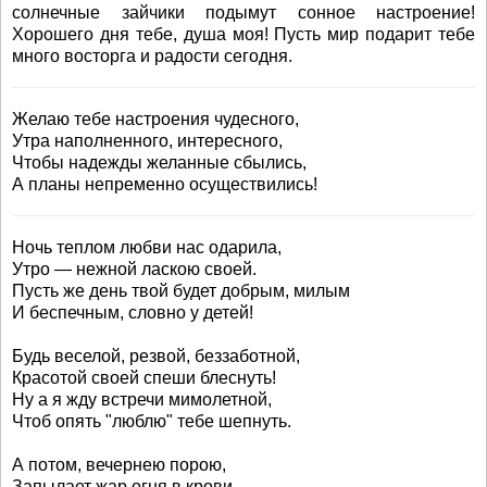
солнечные зайчики подымут сонное настроение!
Хорошего дня тебе, душа моя! Пусть мир подарит тебе
много восторга и радости сегодня.
Желаю тебе настроения чудесного,
Утра наполненного, интересного,
Чтобы надежды желанные сбылись,
А планы непременно осуществились!
Ночь теплом любви нас одарила,
Утро — нежной ласкою своей.
Пусть же день твой будет добрым, милым
И беспечным, словно у детей!
Будь веселой, резвой, беззаботной,
Красотой своей спеши блеснуть!
Ну а я жду встречи мимолетной,
Чтоб опять "люблю" тебе шепнуть.
А потом, вечернею порою,
Запылает жар огня в крови,