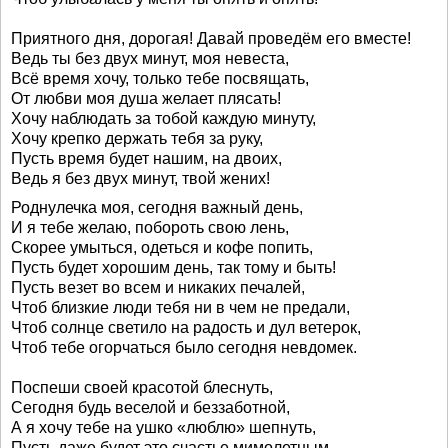
Приятного дня, дорогая! Давай проведём его вместе!
Ведь ты без двух минут, моя невеста,
Всё время хочу, только тебе посвящать,
От любви моя душа желает плясать!
Хочу наблюдать за тобой каждую минуту,
Хочу крепко держать тебя за руку,
Пусть время будет нашим, на двоих,
Ведь я без двух минут, твой жених!
Роднулечка моя, сегодня важный день,
И я тебе желаю, побороть свою лень,
Скорее умыться, одеться и кофе попить,
Пусть будет хорошим день, так тому и быть!
Пусть везет во всем и никаких печалей,
Чтоб близкие люди тебя ни в чем не предали,
Чтоб солнце светило на радость и дул ветерок,
Чтоб тебе огорчаться было сегодня невдомек.
Поспеши своей красотой блеснуть,
Сегодня будь веселой и беззаботной,
А я хочу тебе на ушко «люблю» шепнуть,
Пусть даже будет это счастье мимолетным.