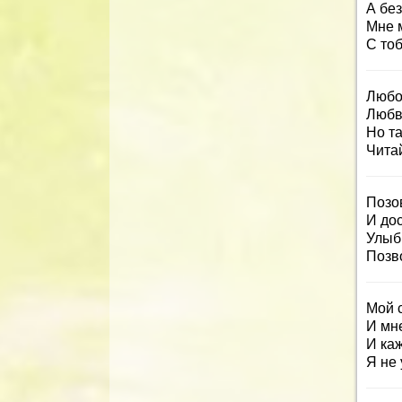
А бе
Мне 
С тоб
Любо
Любв
Но та
Читай
Позов
И дос
Улыбн
Позво
Мой с
И мне
И ка
Я не 