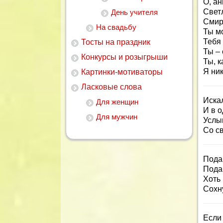
О, ан
Светл
День учителя
Смир
На свадьбу
Ты м
Тебя 
Тосты на праздник
Ты – 
Конкурсы и розыгрыши
Ты, к
Я ник
Картинки-мотиваторы
Ласковые слова
Искал
Для женщин
И в о
Для мужчин
Услы
Со с
Пода
Пода
Хоть 
Сохн
Если 