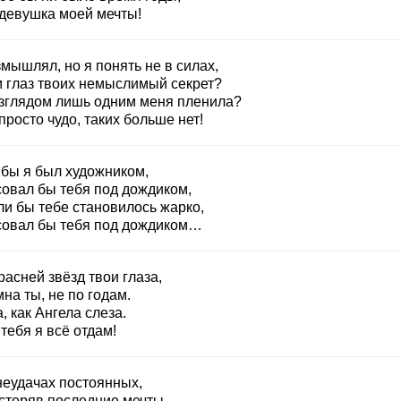
 девушка моей мечты!
мышлял, но я понять не в силах,
м глаз твоих немыслимый секрет?
взглядом лишь одним меня пленила?
просто чудо, таких больше нет!
 бы я был художником,
совал бы тебя под дождиком,
ли бы тебе становилось жарко,
совал бы тебя под дождиком…
асней звёзд твои глаза,
на ты, не по годам.
, как Ангела слеза.
тебя я всё отдам!
неудачах постоянных,
астеряв последние мечты,