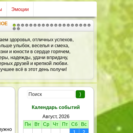
ы
Эмоции
НОЕ
1
2
3
4
5
6
7
8
9
10
11
12
13
14
15
16
17
18
19
20
21
Папа мой, ты самый сильный,
Добрый, милый и родной!
Я скажу тебе спасибо,
Будь здоров мой золотой!
Календарь событий
Август, 2026
Пн
Вт
Ср
Чт
Пт
Сб
Вс
 нужно
1
2