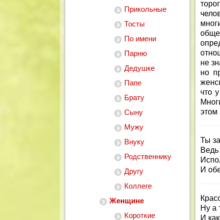
торо
Прикольные
чело
мног
Тосты
обще
По имени
опред
отнош
Парню
не зн
Дедушке
но п
женск
Папе
что 
Брату
Мног
этом
Сыну
Мужу
Ты з
Внуку
Ведь 
Родственнику
Испол
И об
Другу
Коллеге
Крас
Женщине
Ну а 
Короткие
И ка