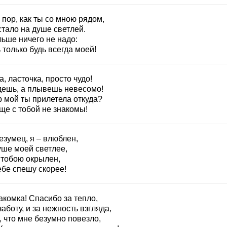
 пор, как ты со мною рядом,
стало на душе светлей.
льше ничего не надо:
только будь всегда моей!
, ласточка, просто чудо!
дешь, а плывешь невесомо!
р мой ты прилетела откуда?
ще с тобой не знакомы!
езумец, я – влюблен,
уше моей светлее,
 тобою окрылен,
ебе спешу скорее!
акомка! Спасибо за тепло,
заботу, и за нежность взгляда,
, что мне безумно повезло,