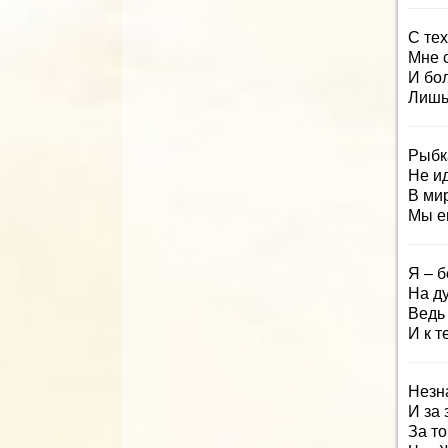
С тех
Мне 
И бо
Лишь 
Рыбка
Не и
В ми
Мы е
Я – б
На д
Ведь
И к т
Незн
И за 
За то