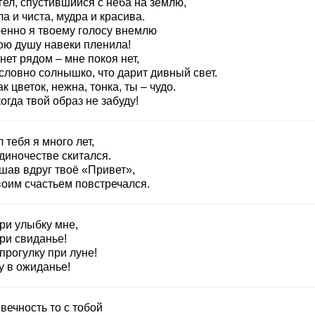
гел, спустившийся с неба на землю,
а и чиста, мудра и красива.
енно я твоему голосу внемлю
ою душу навеки пленила!
нет рядом – мне покоя нет,
словно солнышко, что дарит дивный свет.
ак цветок, нежна, тонка, ты – чудо.
огда твой образ не забуду!
 тебя я много лет,
диночестве скитался.
шав вдруг твоё «Привет»,
воим счастьем повстречался.
ри улыбку мне,
ри свиданье!
прогулку при луне!
у в ожиданье!
вечность то с тобой