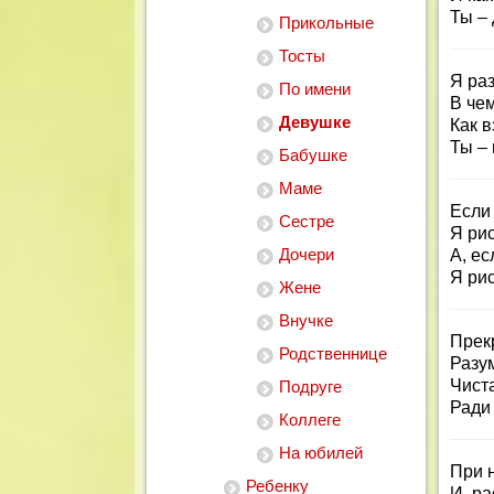
Ты –
Прикольные
Тосты
Я раз
По имени
В че
Девушке
Как 
Ты – 
Бабушке
Маме
Если
Сестре
Я ри
Дочери
А, ес
Я ри
Жене
Внучке
Прекр
Родственнице
Разум
Чиста
Подруге
Ради 
Коллеге
На юбилей
При 
Ребенку
И, р