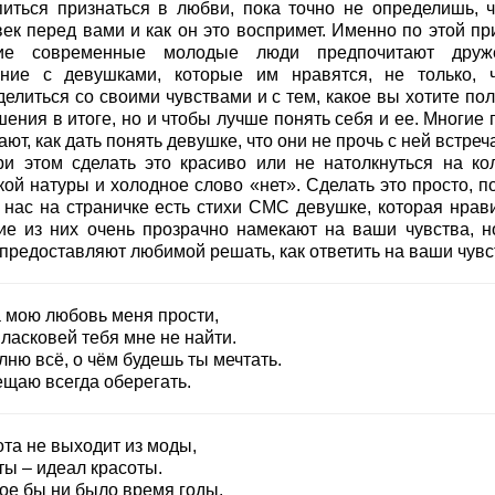
питься признаться в любви, пока точно не определишь, ч
век перед вами и как он это воспримет. Именно по этой пр
ие современные молодые люди предпочитают друж
ние с девушками, которые им нравятся, не только, 
елиться со своими чувствами и с тем, какое вы хотите пол
ения в итоге, но и чтобы лучше понять себя и ее. Многие 
ают, как дать понять девушке, что они не прочь с ней встреч
ри этом сделать это красиво или не натолкнуться на ко
ой натуры и холодное слово «нет». Сделать это просто, по
у нас на страничке есть стихи СМС девушке, которая нрави
ие из них очень прозрачно намекают на ваши чувства, н
 предоставляют любимой решать, как ответить на ваши чувс
а мою любовь меня прости,
ласковей тебя мне не найти.
ню всё, о чём будешь ты мечтать.
ещаю всегда оберегать.
ота не выходит из моды,
ты – идеал красоты.
кое бы ни было время годы,