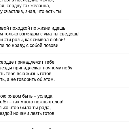
я, сердцу так желанна,
у счастлив, зная, что есть ты!
ивой походкой по жизни идешь,
м только взглядом с ума ты сведешь!
и эти розы, как символ любви!
ли по нраву, с собой позови!
сердце принадлежит тебе
звезды принадлежат ночному небу
ть тебя всю жизнь готов
ь, а не говорить об этом.
бою рядом быть – услада!
ебя – так много нежных слов!
лько чтоб была ты рада,
ездой ночами лезть готов!