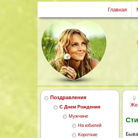
Главная
Поздравления
Же
С Днем Рождения
Мужчине
Сти
На юбилей
Бывае
Короткие