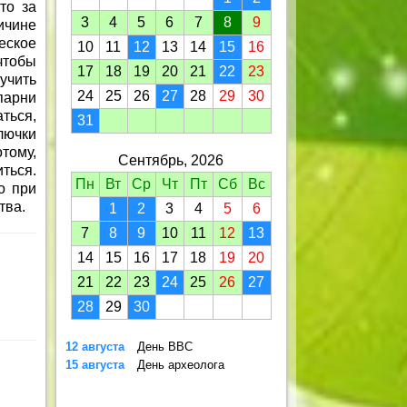
то за
3
4
5
6
7
8
9
ичине
еское
10
11
12
13
14
15
16
чтобы
17
18
19
20
21
22
23
учить
24
25
26
27
28
29
30
парни
аться,
31
лючки
тому,
Сентябрь, 2026
ться.
Пн
Вт
Ср
Чт
Пт
Сб
Вс
о при
тва.
1
2
3
4
5
6
7
8
9
10
11
12
13
14
15
16
17
18
19
20
21
22
23
24
25
26
27
28
29
30
12 августа
День ВВС
15 августа
День археолога