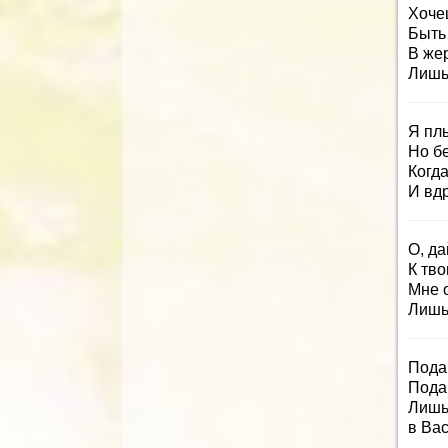
Хоче
Быть
В жер
Лишь
Я плы
Но б
Когда
И вд
О, да
К тво
Мне о
Лишь 
Пода
Пода
Лишь
в Ва