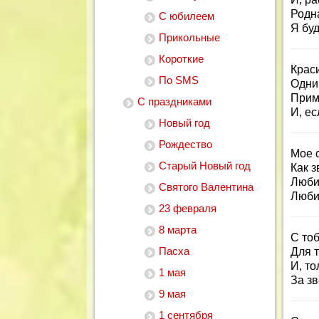
Родна
С юбилеем
Я буд
Прикольные
Короткие
Крас
По SMS
Одни
Прим
С праздниками
И, ес
Новый год
Рождество
Мое 
Старый Новый год
Как 
Люби
Святого Валентина
Любит
23 февраля
8 марта
С то
Пасха
Для т
И, то
1 мая
За зв
9 мая
1 сентября