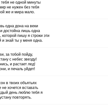
з тебя не одной минуты
мир не нужен без тебя
ой же и мира мало.
вь одна дона на веки
и достойна лишь одна
, которой пишу я строки эти
 и знай ты у меня одна.
и, за тобой пойду,
тану с небес звезду!
ись, и растает лед!
ни, и печаль уйдет!
он в твоих объятьях
 не хочется вставать
ждый день люблю тебя я
устану повторять.