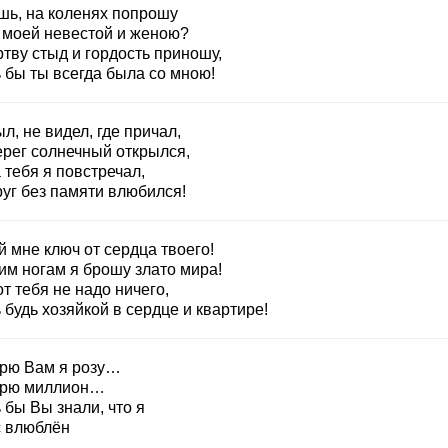
шь, на коленях попрошу
 моей невестой и женою?
тву стыд и гордость приношу,
 бы ты всегда была со мною!
л, не видел, где причал,
ерег солнечный открылся,
 тебя я повстречал,
руг без памяти влюбился!
й мне ключ от сердца твоего!
им ногам я брошу злато мира!
т тебя не надо ничего,
будь хозяйкой в сердце и квартире!
рю Вам я розу…
рю миллион…
 бы Вы знали, что я
с влюблён