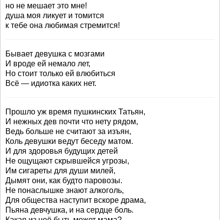
но не мешает это мне!
душа моя ликует и томится
к тебе она любимая стремится!
Бывает девушка с мозгами
И вроде ей немало лет,
Но стоит только ей влюбиться
Всё — идиотка каких нет.
Прошло уж время пушкинских Татьян,
И нежных дев почти что нету рядом,
Ведь больше не считают за изъян,
Коль девушки ведут беседу матом.
И для здоровья будущих детей
Не ощущают скрывшейся угрозы,
Им сигареты для души милей,
Дымят они, как будто паровозы.
Не понаслышке знают алкоголь,
Для общества наступит вскоре драма,
Пьяна девчушка, и на сердце боль.
Какая из неё быть может мама?