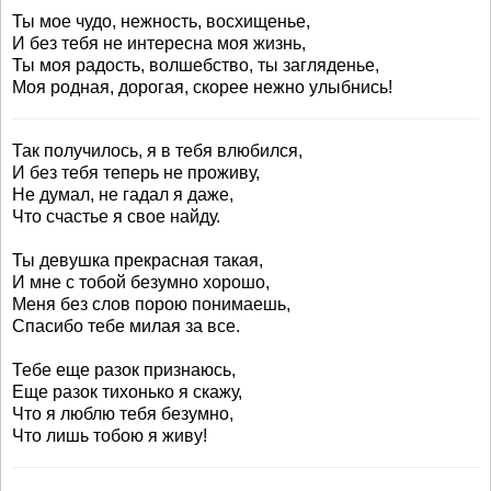
Ты мое чудо, нежность, восхищенье,
И без тебя не интересна моя жизнь,
Ты моя радость, волшебство, ты загляденье,
Моя родная, дорогая, скорее нежно улыбнись!
Так получилось, я в тебя влюбился,
И без тебя теперь не проживу,
Не думал, не гадал я даже,
Что счастье я свое найду.
Ты девушка прекрасная такая,
И мне с тобой безумно хорошо,
Меня без слов порою понимаешь,
Спасибо тебе милая за все.
Тебе еще разок признаюсь,
Еще разок тихонько я скажу,
Что я люблю тебя безумно,
Что лишь тобою я живу!