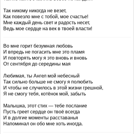
Так никому никогда не везет,
Как повезло мне с тобой, мое счастье!
Мне каждый день свет и радость несет,
Ведь мое сердце на век в твоей власти!
Во мне горит безумная любовь
И впредь не погасить мне это пламя
И повторять могу я это вновь и вновь
От сентября до середины мая
Любимая, ты Ангел мой небесный
Так сильно больше не смогу я полюбить
И чтобы не случилось в этой жизни грешной,
Я не смогу тебя, котёнок мой, забыть
Малышка, этот стих — тебе послание
Пусть греет сердце он твоё всегда
И в долгие моменты расставанья
Напоминал он обо мне хоть иногда.