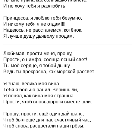
И не хочу тебя я разлюбить
Принцесса, я люблю тебя безумно,
И никому тебя я не отдам!!!!
Надеюсь, не расстанемся, котёнок,
Я лучше душу дьяволу продам.
Любимая, прости меня, прошу,
Прости, о нимфа, солнца ясный свет!
Ты моё сердце, я тобой дышу,
Ведь ты прекрасна, как морской рассвет.
Я знаю, велика моя вина.
Тебя я больно ранил. Веришь ли,
Я понял, как вина моя страшна…
Прости, чтоб вновь дороги вместе шли.
Прошу: прости, ещё один дай шанс,
Чтоб был ещё для нас счастливый час,
Чтоб снова расцветали наши грёзы,