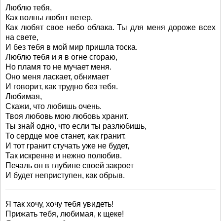
Люблю тебя,
Как волны любят ветер,
Как любят свое небо облака. Ты для меня дороже всех
на свете,
И без тебя в мой мир пришла тоска.
Люблю тебя и я в огне сгораю,
Но пламя то не мучает меня.
Оно меня ласкает, обнимает
И говорит, как трудно без тебя.
Любимая,
Скажи, что любишь очень.
Твоя любовь мою любовь хранит.
Ты знай одно, что если ты разлюбишь,
То сердце мое станет, как гранит.
И тот гранит стучать уже не будет,
Так искренне и нежно полюбив.
Печаль он в глубине своей закроет
И будет неприступен, как обрыв.
Я так хочу, хочу тебя увидеть!
Прижать тебя, любимая, к щеке!