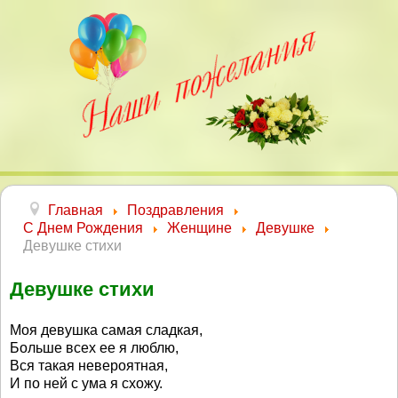
Главная
Поздравления
С Днем Рождения
Женщине
Девушке
Девушке стихи
Девушке стихи
Моя девушка самая сладкая,
Больше всех ее я люблю,
Вся такая невероятная,
И по ней с ума я схожу.