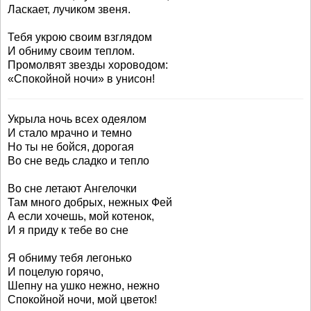
Ласкает, лучиком звеня.
Тебя укрою своим взглядом
И обниму своим теплом.
Промолвят звезды хороводом:
«Спокойной ночи» в унисон!
Укрыла ночь всех одеялом
И стало мрачно и темно
Но ты не бойся, дорогая
Во сне ведь сладко и тепло
Во сне летают Ангелочки
Там много добрых, нежных Фей
А если хочешь, мой котенок,
И я приду к тебе во сне
Я обниму тебя легонько
И поцелую горячо,
Шепну на ушко нежно, нежно
Спокойной ночи, мой цветок!