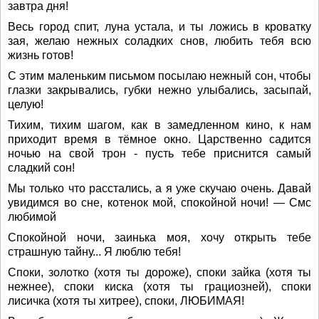
завтра дня!
Весь город спит, луна устала, и ты ложись в кроватку
зая, желаю нежных соладких снов, любить тебя всю
жизнь готов!
С этим маленьким письмом посылаю нежный сон, чтобы
глазки закрывались, губки нежно улыбались, засыпай,
целую!
Тихим, тихим шагом, как в замедленном кино, к нам
приходит время в тёмное окно. Царственно садится
ночью на свой трон - пусть тебе приснится самый
сладкий сон!
Мы только что расстались, а я уже скучаю очень. Давай
увидимся во сне, котенок мой, спокойной ночи! — Смс
любимой
Спокойной ночи, заинька моя, хочу открыть тебе
страшную тайну... Я люблю тебя!
Споки, золотко (хотя ты дороже), споки зайка (хотя ты
нежнее), споки киска (хотя ты грациозней), споки
лисичка (хотя ты хитрее), споки, ЛЮБИМАЯ!