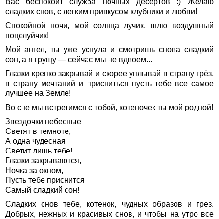
Вас беспокоит служба ночных десертов :) Желаю
сладких снов, с легким привкусом клубники и любви!
Спокойной ночи, мой солнца лучик, шлю воздушный
поцелуйчик!
Мой ангел, ты уже уснула и смотришь снова сладкий
сон, а я грущу — сейчас мы не вдвоем...
Глазки крепко закрывай и скорее уплывай в страну грёз,
в страну мечтаний и присниться пусть тебе все самое
лучшее на Земле!
Во сне мы встретимся с тобой, котеночек ты мой родной!
Звездочки небесные
Светят в темноте,
А одна чудесная
Светит лишь тебе!
Глазки закрываются,
Ночка за окном,
Пусть тебе приснится
Самый сладкий сон!
Сладких снов тебе, котенок, чудных образов и грез.
Добрых, нежных и красивых снов, и чтобы на утро все