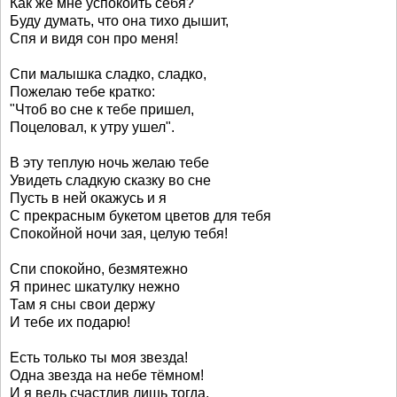
Как же мне успокоить себя?
Буду думать, что она тихо дышит,
Спя и видя сон про меня!
Спи малышка сладко, сладко,
Пожелаю тебе кратко:
"Чтоб во сне к тебе пришел,
Поцеловал, к утру ушел".
В эту теплую ночь желаю тебе
Увидеть сладкую сказку во сне
Пусть в ней окажусь и я
С прекрасным букетом цветов для тебя
Спокойной ночи зая, целую тебя!
Спи спокойно, безмятежно
Я принес шкатулку нежно
Там я сны свои держу
И тебе их подарю!
Есть только ты моя звезда!
Одна звезда на небе тёмном!
И я ведь счастлив лишь тогда,