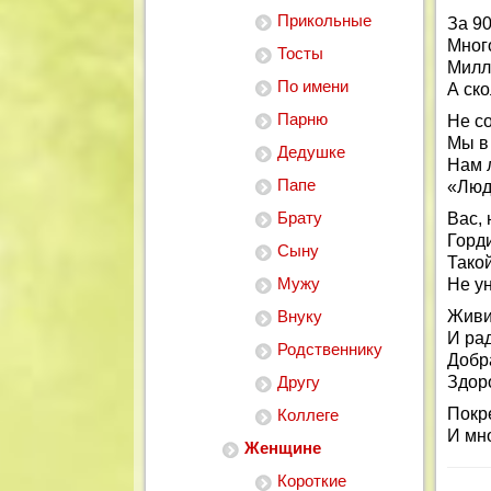
Прикольные
За 90
Мног
Тосты
Милл
По имени
А ск
Парню
Не со
Мы в 
Дедушке
Нам 
Папе
«Люди
Брату
Вас,
Горд
Сыну
Тако
Мужу
Не у
Внуку
Живи
И ра
Родственнику
Добр
Другу
Здоро
Покр
Коллеге
И мн
Женщине
Короткие