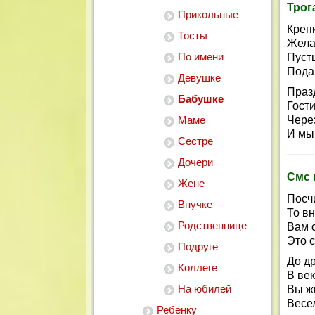
Трог
Прикольные
Креп
Тосты
Жела
По имени
Пусть
Пода
Девушке
Праз
Бабушке
Гости
Маме
Чере
И мы
Сестре
Дочери
Смс 
Жене
Посчи
Внучке
То вн
Родственнице
Вам 
Это 
Подруге
До д
Коллеге
В век
На юбилей
Вы ж
Весел
Ребенку