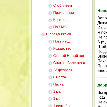
С юбилеем
Ново
Прикольные
Вот э
Короткие
Дожит
По SMS
И в э
Я по
С праздниками
Не по
Новый год
А ря
Чтоб 
Рождество
Не да
Старый Новый год
Звон
Поча
Святого Валентина
Прожи
23 февраля
Еще х
8 марта
Пасха
Добр
1 мая
Вы п
Годы
9 мая
Не см
1 сентября
Не см