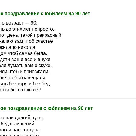
е поздравление с юбилеем на 90 лет
то возраст — 90,
ь до этих лет непросто.
тот день, такой прекрасный,
желаю вам чтоб счастье
кидало никогда,
дом чтоб семья была.
дети ваши все и внуки
ли думать вам о скуке,
или чтоб и приезжали,
ще чтобы навещали.
ть без горя и без бед
отя бы сотню лет!
ое поздравление с юбилеем на 90 лет
рошли долгий путь.
 бед и лишений
огли вас согнуть,
огли вас сломать.