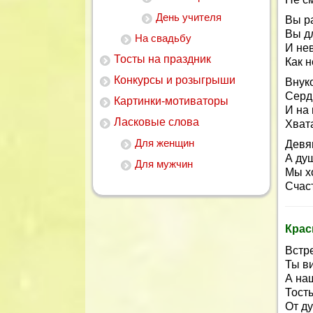
День учителя
Вы р
Вы д
На свадьбу
И нев
Тосты на праздник
Как н
Конкурсы и розыгрыши
Внук
Серд
Картинки-мотиваторы
И на
Ласковые слова
Хват
Для женщин
Девя
А ду
Для мужчин
Мы х
Счас
Крас
Встр
Ты в
А на
Тост
От д