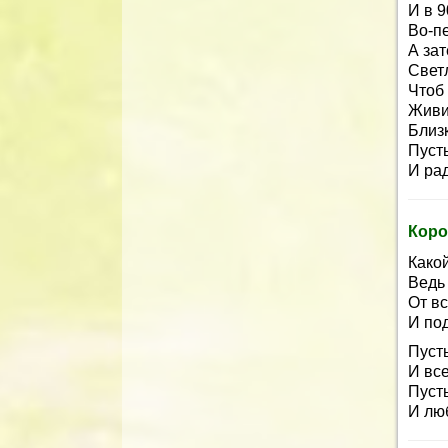
И в 9
Во-п
А за
Свет
Чтоб 
Живи
Близ
Пуст
И ра
Коро
Како
Ведь 
От в
И по
Пуст
И вс
Пусть
И лю