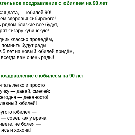
ательное поздравление с юбилеем на 90 лет
кая дата, — юбилей 90!
ем здоровья сибирского!
 рядом близкие все будут,
рят сигару кубинскую!
дник классно проведём,
 помнить будут рады,
з 5 лет на новый юбилей придём,
 всегда вам очень рады!
поздравление с юбилеем на 90 лет
тать легко и просто
учку — давай, смелей:
сегодня — девяносто!
славный юбилей!
ругого юбилея —
 — совет, как у врача:
ивете, не болея —
ясь и хохоча!