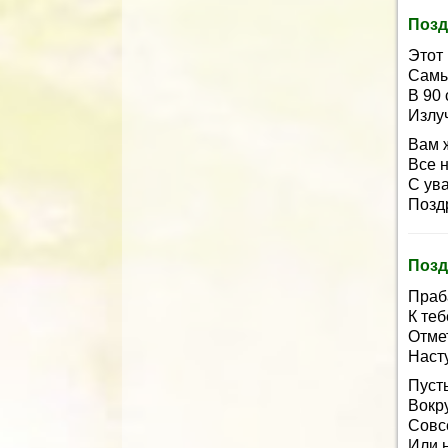
Позд
Этот
Самы
В 90 
Излу
Вам 
Все 
С ув
Позд
Позд
Праб
К те
Отме
Наст
Пуст
Вокру
Совс
Или 