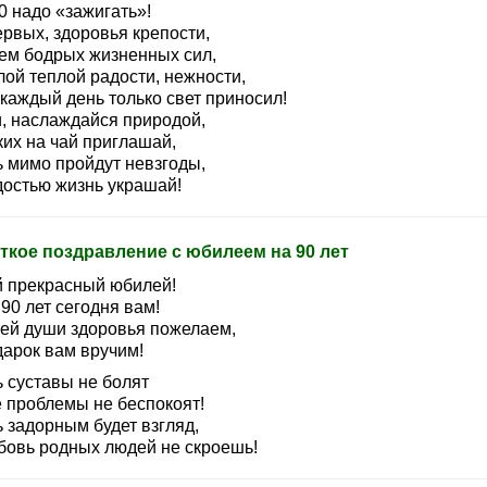
0 надо «зажигать»!
ервых, здоровья крепости,
тем бодрых жизненных сил,
лой теплой радости, нежности,
каждый день только свет приносил!
, наслаждайся природой,
ких на чай приглашай,
ь мимо пройдут невзгоды,
достью жизнь украшай!
ткое поздравление с юбилеем на 90 лет
й прекрасный юбилей!
90 лет сегодня вам!
сей души здоровья пожелаем,
дарок вам вручим!
ь суставы не болят
е проблемы не беспокоят!
 задорным будет взгляд,
бовь родных людей не скроешь!