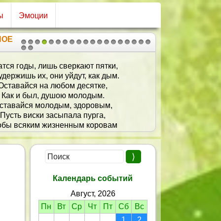
ы
Эмоции
НОЕ
1
2
3
4
5
6
7
8
9
10
11
12
13
14
15
16
17
18
19
20
21
тся годы, лишь сверкают пятки,
удержишь их, они уйдут, как дым.
Оставайся на любом десятке,
Как и был, душою молодым.
ставайся молодым, здоровым,
Пусть виски засыпала пурга,
обы всяким жизненным коровам
Мог еще ты обломать рога!
Календарь событий
Август, 2026
Пн
Вт
Ср
Чт
Пт
Сб
Вс
1
2