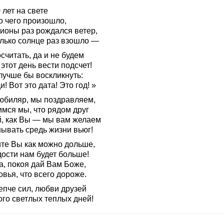
 лет на свете
о чего произошло,
ионы раз рождался ветер,
олько солнце раз взошло —
считать, да и не будем
этот день вести подсчет!
лучше бы воскликнуть:
! Вот это дата! Это год! »
 юбиляр, мы поздравляем,
имся мы, что рядом друг
й, как Вы — мы вам желаем
нывать средь жизни вьюг!
те Вы как можно дольше,
дости нам будет больше!
а, покоя дай Вам Боже,
вья, что всего дороже.
епче сил, любви друзей
ого светлых теплых дней!