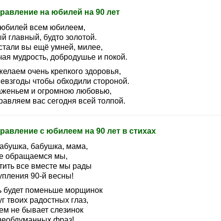
равление на юбилей на 90 лет
 юбилей всем юбилеем,
й главный, будто золотой.
стали вы ещё умней, милее,
чая мудрость, добродушье и покой.
желаем очень крепкого здоровья,
невзгоды чтобы обходили стороной.
аженьем и огромною любовью,
равляем вас сегодня всей толпой.
равление с юбилеем на 90 лет в стихах
абушка, бабушка, мама,
бе обращаемся мы,
тить все вместе мы рады
упления 90-й весны!
ь будет поменьше морщинок
г твоих радостных глаз,
ем не бывает слезинок
необдуманных фраз!