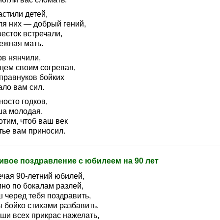
астили детей,
ля них — добрый гений,
есток встречали,
ежная мать.
ов нянчили,
цем своим согревая,
 правнуков бойких
ало вам сил.
носто годков,
ша молодая.
отим, чтоб ваш век
тье вам приносил.
ивое поздравление с юбилеем на 90 лет
ечая 90-летний юбилей,
ино по бокалам разлей,
ш черед тебя поздравить,
ы бойко стихами разбавить.
уши всех прикрас нажелать,