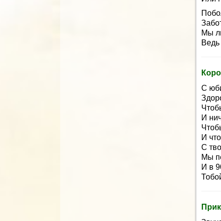
Побо
Забот
Мы л
Ведь
Коро
С юб
Здор
Чтобы
И нич
Чтоб
И чт
С тв
Мы п
И в 9
Тобой
Прик