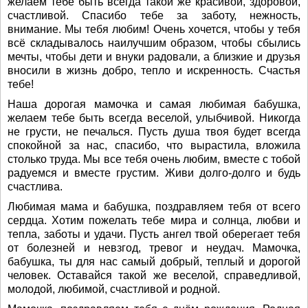
желаем тебе быть всегда такой же красивой, здоровой,
счастливой. Спасибо тебе за заботу, нежность,
внимание. Мы тебя любим! Очень хочется, чтобы у тебя
всё складывалось наилучшим образом, чтобы сбылись
мечты, чтобы дети и внуки радовали, а близкие и друзья
вносили в жизнь добро, тепло и искренность. Счастья
тебе!
Наша дорогая мамочка и самая любимая бабушка,
желаем тебе быть всегда веселой, улыбчивой. Никогда
не грусти, не печалься. Пусть душа твоя будет всегда
спокойной за нас, спасибо, что вырастила, вложила
столько труда. Мы все тебя очень любим, вместе с тобой
радуемся и вместе грустим. Живи долго-долго и будь
счастлива.
Любимая мама и бабушка, поздравляем тебя от всего
сердца. Хотим пожелать тебе мира и солнца, любви и
тепла, заботы и удачи. Пусть ангел твой оберегает тебя
от болезней и невзгод, тревог и неудач. Мамочка,
бабушка, ты для нас самый добрый, теплый и дорогой
человек. Оставайся такой же веселой, справедливой,
молодой, любимой, счастливой и родной.