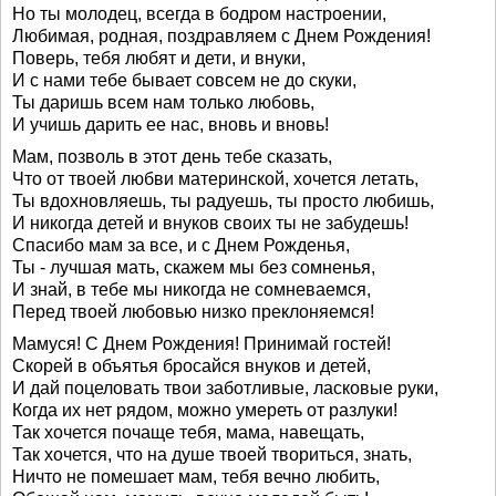
Но ты молодец, всегда в бодром настроении,
Любимая, родная, поздравляем с Днем Рождения!
Поверь, тебя любят и дети, и внуки,
И с нами тебе бывает совсем не до скуки,
Ты даришь всем нам только любовь,
И учишь дарить ее нас, вновь и вновь!
Мам, позволь в этот день тебе сказать,
Что от твоей любви материнской, хочется летать,
Ты вдохновляешь, ты радуешь, ты просто любишь,
И никогда детей и внуков своих ты не забудешь!
Спасибо мам за все, и с Днем Рожденья,
Ты - лучшая мать, скажем мы без сомненья,
И знай, в тебе мы никогда не сомневаемся,
Перед твоей любовью низко преклоняемся!
Мамуся! С Днем Рождения! Принимай гостей!
Скорей в объятья бросайся внуков и детей,
И дай поцеловать твои заботливые, ласковые руки,
Когда их нет рядом, можно умереть от разлуки!
Так хочется почаще тебя, мама, навещать,
Так хочется, что на душе твоей твориться, знать,
Ничто не помешает мам, тебя вечно любить,