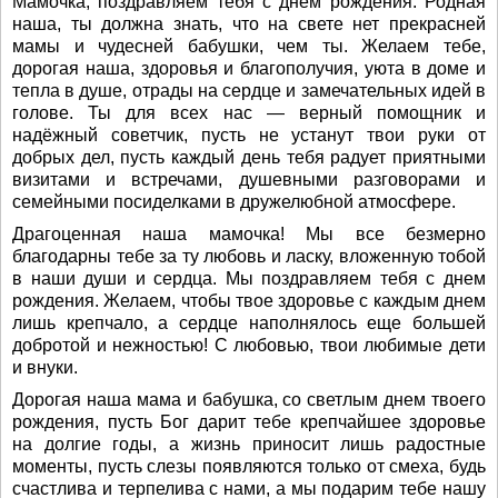
Мамочка, поздравляем тебя с днём рождения. Родная
наша, ты должна знать, что на свете нет прекрасней
мамы и чудесней бабушки, чем ты. Желаем тебе,
дорогая наша, здоровья и благополучия, уюта в доме и
тепла в душе, отрады на сердце и замечательных идей в
голове. Ты для всех нас — верный помощник и
надёжный советчик, пусть не устанут твои руки от
добрых дел, пусть каждый день тебя радует приятными
визитами и встречами, душевными разговорами и
семейными посиделками в дружелюбной атмосфере.
Драгоценная наша мамочка! Мы все безмерно
благодарны тебе за ту любовь и ласку, вложенную тобой
в наши души и сердца. Мы поздравляем тебя с днем
рождения. Желаем, чтобы твое здоровье с каждым днем
лишь крепчало, а сердце наполнялось еще большей
добротой и нежностью! С любовью, твои любимые дети
и внуки.
Дорогая наша мама и бабушка, со светлым днем твоего
рождения, пусть Бог дарит тебе крепчайшее здоровье
на долгие годы, а жизнь приносит лишь радостные
моменты, пусть слезы появляются только от смеха, будь
счастлива и терпелива с нами, а мы подарим тебе нашу