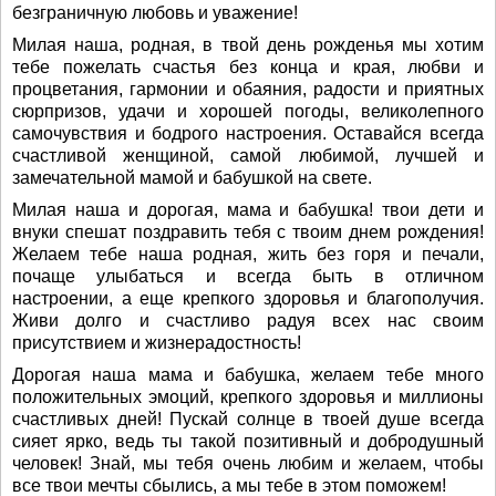
безграничную любовь и уважение!
Милая наша, родная, в твой день рожденья мы хотим
тебе пожелать счастья без конца и края, любви и
процветания, гармонии и обаяния, радости и приятных
сюрпризов, удачи и хорошей погоды, великолепного
самочувствия и бодрого настроения. Оставайся всегда
счастливой женщиной, самой любимой, лучшей и
замечательной мамой и бабушкой на свете.
Милая наша и дорогая, мама и бабушка! твои дети и
внуки спешат поздравить тебя с твоим днем рождения!
Желаем тебе наша родная, жить без горя и печали,
почаще улыбаться и всегда быть в отличном
настроении, а еще крепкого здоровья и благополучия.
Живи долго и счастливо радуя всех нас своим
присутствием и жизнерадостность!
Дорогая наша мама и бабушка, желаем тебе много
положительных эмоций, крепкого здоровья и миллионы
счастливых дней! Пускай солнце в твоей душе всегда
сияет ярко, ведь ты такой позитивный и добродушный
человек! Знай, мы тебя очень любим и желаем, чтобы
все твои мечты сбылись, а мы тебе в этом поможем!