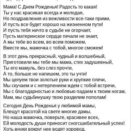
Мама! С Днем Рожденья! Радость то какая!
Ты у нас красивая всегда и молодая,
Но поздравления из вежливости все-таки прими,
И пусть все будет хорошо на жизненном пути!
И пусть тебя ничто в судьбе не огорчает,
Пусть материнское сердце печали не знает,
А мы тебе во всем, во всем поможем,
Вместе мы, мамочка с тобой, многое сможем!
В этот день прекрасный, чудный и волшебный,
Приготовили мы тебе мы мама, стих задушевный,
Ты его мамуль, без слез прочти,
А то, больше не напишем, это ты учти!
Мы целуем твои золотые руки и хрупкие плечи,
Мы скучаем и с нетерпением ждем с тобой встречи,
Мы с благодарностью и любовью падаем к твоим ногам,
Мам, мы судьбинушку твою разделим пополам!
Сегодня День Рожденья у любимой мамы,
Блещут красотой на свете многие дамы,
Но наша мамочка, поверьте, красивее всех,
Ей молодость души приносит сногсшибательный успех!
Хоть внуки вокруг нее водят хоровод,