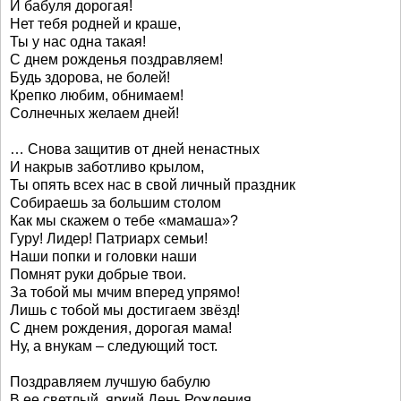
И бабуля дорогая!
Нет тебя родней и краше,
Ты у нас одна такая!
С днем рожденья поздравляем!
Будь здорова, не болей!
Крепко любим, обнимаем!
Солнечных желаем дней!
… Снова защитив от дней ненастных
И накрыв заботливо крылом,
Ты опять всех нас в свой личный праздник
Собираешь за большим столом
Как мы скажем о тебе «мамаша»?
Гуру! Лидер! Патриарх семьи!
Наши попки и головки наши
Помнят руки добрые твои.
За тобой мы мчим вперед упрямо!
Лишь с тобой мы достигаем звёзд!
С днем рождения, дорогая мама!
Ну, а внукам – следующий тост.
Поздравляем лучшую бабулю
В ее светлый, яркий День Рождения.