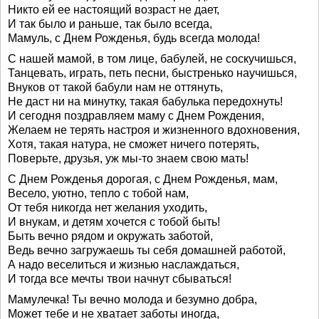
Никто ей ее настоящий возраст не дает,
И так было и раньше, так было всегда,
Мамуль, с Днем Рожденья, будь всегда молода!
С нашей мамой, в том лице, бабулей, не соскучишься,
Танцевать, играть, петь песни, быстренько научишься,
Внуков от такой бабули нам не оттянуть,
Не даст ни на минутку, такая бабулька передохнуть!
И сегодня поздравляем маму с Днем Рождения,
Желаем не терять настроя и жизненного вдохновения,
Хотя, такая натура, не сможет ничего потерять,
Поверьте, друзья, уж мы-то знаем свою мать!
С Днем Рожденья дорогая, с Днем Рожденья, мам,
Весело, уютно, тепло с тобой нам,
От тебя никогда нет желания уходить,
И внукам, и детям хочется с тобой быть!
Быть вечно рядом и окружать заботой,
Ведь вечно загружаешь ты себя домашней работой,
А надо веселиться и жизнью наслаждаться,
И тогда все мечты твои начнут сбываться!
Мамулечка! Ты вечно молода и безумно добра,
Может тебе и не хватает заботы иногда,