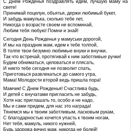
С Днем Рожденья поздравлять идем, лучшую маму на
свете!
Принимай поцелуи, объятья, держи любимый букет,
И забудь мамулька, сколько тебе лет,
Никогда о возрасте своем не вспоминай,
Любим тебя любую! Помни и знай!
Сегодня День Рожденья у мамуськи дорогой,
И мы на праздник мам, идем к тебе толпой,
В толпе твои безумно любимые внуки и внучки,
Так что встречай, протягивай к ним заботливые ручки!
Будем обниматься, целоваться и плясать,
И никто тебе сегодня не позволит спать,
Приготовься развлекаться до самого утра,
Мама! Молодости второй ведь пришла пора!
Мамчик! С Днем Рожденья! Счастлива будь,
И детей с внучатами пригласить не забудь,
Хотя нас приглашать то, особо и не надо,
Мы и сами придем, для нас это награда!
Тянемся мы к твоим заботливым, ласковым рукам,
С благодарностью хочется упасть к твоим ногам,
Нет тебя, мамуль, никого нужней,
Будь здорова вечно мам, никогда не болей!