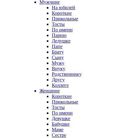
Мужчине
На юбилей
Короткие
Прикольные
Тосты
По имени
Парню
Дедушке
Папе
Брату
Сыну
Мужу
Внуку
Родственнику
Другу
Коллеге
Женщине
Короткие
Прикольные
Тосты
По имени
Девушке
Бабушке
Маме
Сестре