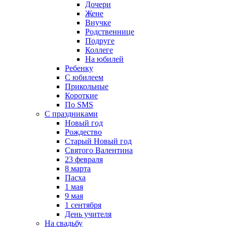
Дочери
Жене
Внучке
Родственнице
Подруге
Коллеге
На юбилей
Ребенку
С юбилеем
Прикольные
Короткие
По SMS
С праздниками
Новый год
Рождество
Старый Новый год
Святого Валентина
23 февраля
8 марта
Пасха
1 мая
9 мая
1 сентября
День учителя
На свадьбу