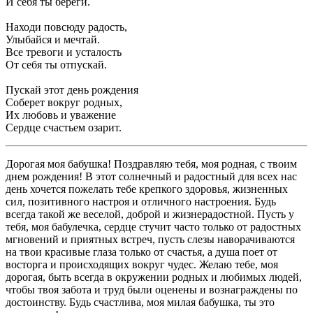
И себя ты береги.
Находи повсюду радость,
Улыбайся и мечтай.
Все тревоги и усталость
От себя ты отпускай.
Пускай этот день рождения
Соберет вокруг родных,
Их любовь и уважение
Сердце счастьем озарит.
Дорогая моя бабушка! Поздравляю тебя, моя родная, с твоим
днем рождения! В этот солнечный и радостный для всех нас
день хочется пожелать тебе крепкого здоровья, жизненных
сил, позитивного настроя и отличного настроения. Будь
всегда такой же веселой, доброй и жизнерадостной. Пусть у
тебя, моя бабулечка, сердце стучит часто только от радостных
мгновений и приятных встреч, пусть слезы наворачиваются
на твои красивые глаза только от счастья, а душа поет от
восторга и происходящих вокруг чудес. Желаю тебе, моя
дорогая, быть всегда в окружении родных и любимых людей,
чтобы твоя забота и труд были оценены и вознаграждены по
достоинству. Будь счастлива, моя милая бабушка, ты это