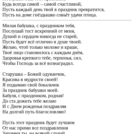
Будь всегда самой – самой счастливой,
Пусть каждый день твой в праздник превратится,
Пусть на доме гнёздышко совьёт удачи птица.
Милая бабушка, с праздником тебя,
Послушай тост искренний от меня,
Душой и сердцем никогда не старей,
Пусть будет всё отлично в душе твоей.
Желаю, чтоб только моложе и краше,
Твоё лицо становилось с каждым днём,
Здоровья крепкого тебе, терпенья, сил,
Чтобы Господь за всё вознаградил.
Старушка – Божий одуванчик,
Красива в мудрости своей!
Я подымаю свой бокальчик
За праздник бабушки моей.
Бабуля, с праздником, родная!
До ста дожить тебе желаю
И с Днем рожденья поздравляя
На долгий путь благословляю!
Пусть этот праздник будет лучшим
От нас прими все поздравления
Запомни ты, на всякий случай