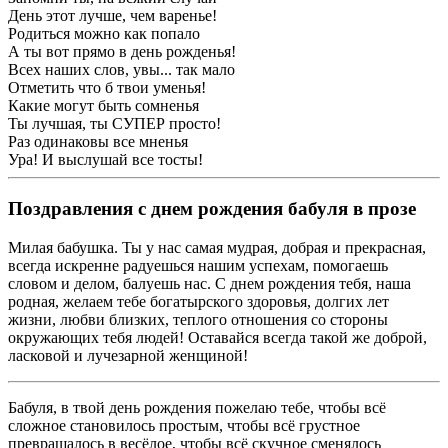
День этот лучше, чем варенье!
Родиться можно как попало
А ты вот прямо в день рожденья!
Всех наших слов, увы... так мало
Отметить что б твои уменья!
Какие могут быть сомненья
Ты лучшая, ты СУПЕР просто!
Раз одинаковы все мненья
Ура! И выслушай все тосты!
Поздравления с днем рождения бабуля в прозе
Милая бабушка. Ты у нас самая мудрая, добрая и прекрасная,
всегда искренне радуешься нашим успехам, помогаешь
словом и делом, балуешь нас. С днем рождения тебя, наша
родная, желаем тебе богатырского здоровья, долгих лет
жизни, любви близких, теплого отношения со стороны
окружающих тебя людей! Оставайся всегда такой же доброй,
ласковой и лучезарной женщиной!
Бабуля, в твой день рождения пожелаю тебе, чтобы всё
сложное становилось простым, чтобы всё грустное
превращалось в весёлое, чтобы всё скучное сменялось