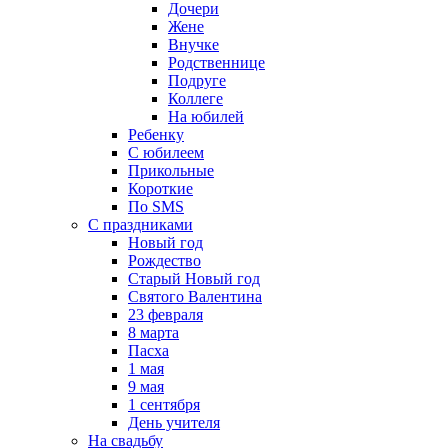
Дочери
Жене
Внучке
Родственнице
Подруге
Коллеге
На юбилей
Ребенку
С юбилеем
Прикольные
Короткие
По SMS
С праздниками
Новый год
Рождество
Старый Новый год
Святого Валентина
23 февраля
8 марта
Пасха
1 мая
9 мая
1 сентября
День учителя
На свадьбу