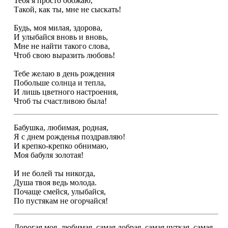
Тебя я просто обожаю,
Такой, как ты, мне не сыскать!
Будь, моя милая, здорова,
И улыбайся вновь и вновь,
Мне не найти такого слова,
Чтоб свою выразить любовь!
Тебе желаю в день рождения
Побольше солнца и тепла,
И лишь цветного настроения,
Чтоб ты счастливою была!
Бабушка, любимая, родная,
Я с днем рожденья поздравляю!
И крепко-крепко обнимаю,
Моя бабуля золотая!
И не болей ты никогда,
Душа твоя ведь молода.
Почаще смейся, улыбайся,
По пустякам не огорчайся!
Дорогая моя, любимая, самая добрая, самая чуткая, самая