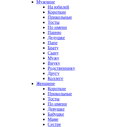
Мужчине
На юбилей
Короткие
Прикольные
Тосты
По имени
Парню
Дедушке
Папе
Брату
Сыну
Мужу
Внуку
Родственнику
Другу
Коллеге
Женщине
Короткие
Прикольные
Тосты
По имени
Девушке
Бабушке
Маме
Сестре