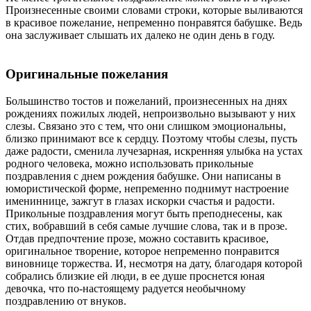
Произнесенные своими словами строки, которые выливаются
в красивое пожелание, непременно понравятся бабушке. Ведь
она заслуживает слышать их далеко не один день в году.
Оригинальные пожелания
Большинство тостов и пожеланий, произнесенных на днях
рождениях пожилых людей, непроизвольно вызывают у них
слезы. Связано это с тем, что они слишком эмоциональны,
близко принимают все к сердцу. Поэтому чтобы слезы, пусть
даже радости, сменила лучезарная, искренняя улыбка на устах
родного человека, можно использовать прикольные
поздравления с днем рождения бабушке. Они написаны в
юмористической форме, непременно поднимут настроение
имениннице, зажгут в глазах искорки счастья и радости.
Прикольные поздравления могут быть преподнесены, как
стих, вобравший в себя самые лучшие слова, так и в прозе.
Отдав предпочтение прозе, можно составить красивое,
оригинальное творение, которое непременно понравится
виновнице торжества. И, несмотря на дату, благодаря которой
собрались близкие ей люди, в ее душе проснется юная
девочка, что по-настоящему радуется необычному
поздравлению от внуков.