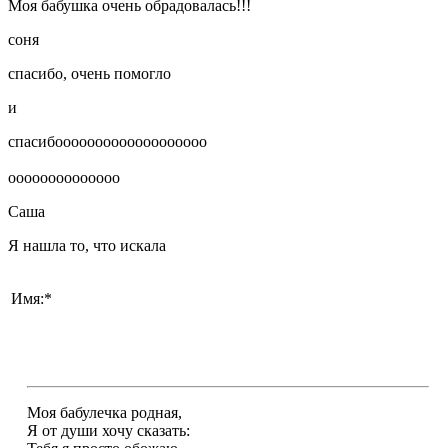
Моя бабушка очень обрадовалась!!!
соня
спасибо, очень помогло
и
спасибооооооооооооооооооо
оооооооооооооо
Саша
Я нашла то, что искала
Имя:*
Моя бабулечка родная,
Я от души хочу сказать: