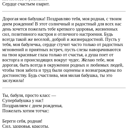
Сердце счастьем озарит.
Дорогая моя бабушка! Поздравляю тебя, моя родная, с твоим
днем рождения! В этот солнечный и радостный для всех нас
день хочется пожелать тебе крепкого здоровья, жизненных
сил, позитивного настроя и отличного настроения. Будь
всегда такой же веселой, доброй и жизнерадостной. Пусть у
тебя, моя бабулечка, сердце стучит часто только от радостных
мгновений и приятных встреч, пусть слезы наворачиваются
на твои красивые глаза только от счастья, а душа поет от
восторга и происходящих вокруг чудес. Желаю тебе, моя
дорогая, быть всегда в окружении родных и любимых людей,
чтобы твоя забота и труд были оценены и вознаграждены по
достоинству. Будь счастлива, моя милая бабушка, ты это
заслужила!
Ты, бабуля, просто класс —
Супербабушка у нас!
Поздравляем с днем рожденья,
Пожелать хотим тотчас:
Береги себя, родная!
Сил, здоровья, красоты.