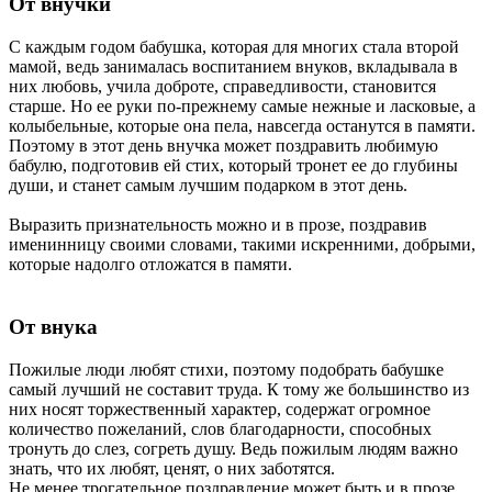
От внучки
С каждым годом бабушка, которая для многих стала второй
мамой, ведь занималась воспитанием внуков, вкладывала в
них любовь, учила доброте, справедливости, становится
старше. Но ее руки по-прежнему самые нежные и ласковые, а
колыбельные, которые она пела, навсегда останутся в памяти.
Поэтому в этот день внучка может поздравить любимую
бабулю, подготовив ей стих, который тронет ее до глубины
души, и станет самым лучшим подарком в этот день.
Выразить признательность можно и в прозе, поздравив
именинницу своими словами, такими искренними, добрыми,
которые надолго отложатся в памяти.
От внука
Пожилые люди любят стихи, поэтому подобрать бабушке
самый лучший не составит труда. К тому же большинство из
них носят торжественный характер, содержат огромное
количество пожеланий, слов благодарности, способных
тронуть до слез, согреть душу. Ведь пожилым людям важно
знать, что их любят, ценят, о них заботятся.
Не менее трогательное поздравление может быть и в прозе.