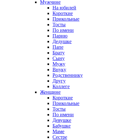
Мужчине
На юбилей
Короткие
Прикольные
Тосты
По имени
Парню
Дедушке
Папе
Брату
Сыну
Мужу
Внуку
Родственнику
Другу
Коллеге
Женщине
Короткие
Прикольные
Тосты
По имени
Девушке
Бабушке
Маме
Сестре