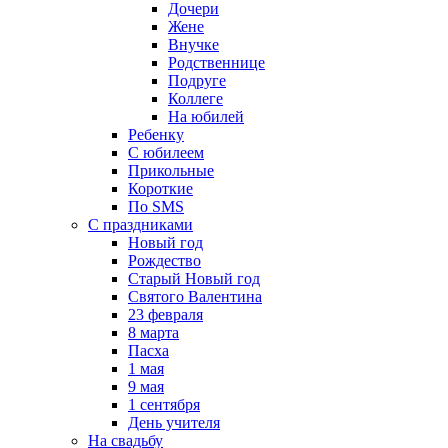
Дочери
Жене
Внучке
Родственнице
Подруге
Коллеге
На юбилей
Ребенку
С юбилеем
Прикольные
Короткие
По SMS
С праздниками
Новый год
Рождество
Старый Новый год
Святого Валентина
23 февраля
8 марта
Пасха
1 мая
9 мая
1 сентября
День учителя
На свадьбу