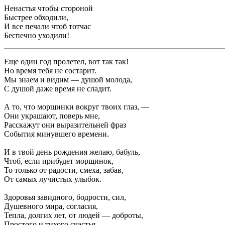
Ненастья чтобы стороной
Быстрее обходили,
И все печали чтоб тотчас
Беспечно уходили!
Еще один год пролетел, вот так так!
Но время тебя не состарит.
Мы знаем и видим — душой молода,
С душой даже время не сладит.
А то, что морщинки вокруг твоих глаз, —
Они украшают, поверь мне,
Расскажут они выразительней фраз
События минувшего времени.
И в твой день рождения желаю, бабуль,
Чтоб, если прибудет морщинок,
То только от радости, смеха, забав,
От самых лучистых улыбок.
Здоровья завидного, бодрости, сил,
Душевного мира, согласия,
Тепла, долгих лет, от людей — доброты,
Простого и тихого счастья.