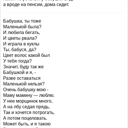
а вроде на пенсии, дома сидит.
Бабушка, ты тоже
Маленькой была?
И любила бегать,
И цветы рвала?
И играла в куклы
Ты, бабуся, да?
Цвет волос какой был
У тебя тогда?
Значит, буду так же
Бабушкой и я, -
Разве оставаться
Маленькой нельзя?
Очень бабушку мою -
Маму мамину — люблю.
У нее морщинок много,
А на лбу седая прядь,
Так и хочется потрогать,
А потом поцеловать.
Может быть, и я такою