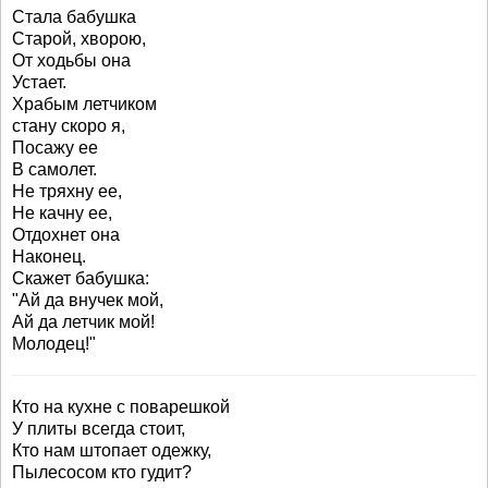
Стала бабушка
Старой, хворою,
От ходьбы она
Устает.
Храбым летчиком
стану скоро я,
Посажу ее
В самолет.
Не тряхну ее,
Не качну ее,
Отдохнет она
Наконец.
Скажет бабушка:
"Ай да внучек мой,
Ай да летчик мой!
Молодец!"
Кто на кухне с поварешкой
У плиты всегда стоит,
Кто нам штопает одежку,
Пылесосом кто гудит?