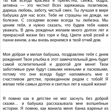
Ты как всегда красива и прелестна, свежа, бодра,
активна — это честно! Всех заряжаешь позитивом,
даришь любовь, заботу, чистый смех. Ты лучшая в мире
бабушка для нас всех. Тебе не страшны ни дожди, ни
болезни. С соседями всеми всегда ты любезна. Мы
ценим тебя, и нужно сказать, что будем тебя навек
уважать. В день рожденья желаем много долгих лет и
прекрасной жизни без горя и бед. Цвети алой розой и
пахни вином, а мы вновь вернемся в твой отчий дом.
Моя добрая и милая бабушка, поздравляю тебя с днем
рождения! Твоя улыбка в этот замечательный день будет
самой ослепительной и дорогой для меня! Твои
заботливые руки будут самыми нежными и ласковыми,
потому что они всегда будут напоминать мне о
счастливом детстве, проведенном рядом с тобой! Я
желаю тебе самых долгих и светлых лет в нашей жизни!
Я помню как в детстве не мог заснуть без доброй
сказки… и бабушка рассказывала мне волшебные
истории. Я помню, как манила меня банка варенья из