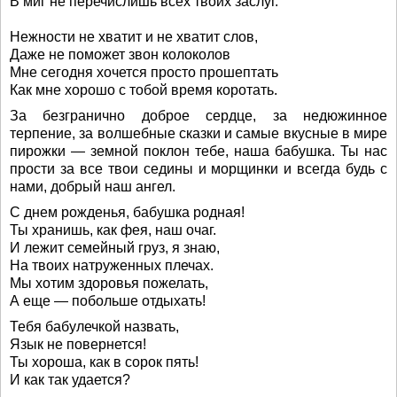
В миг не перечислишь всех твоих заслуг.
Нежности не хватит и не хватит слов,
Даже не поможет звон колоколов
Мне сегодня хочется просто прошептать
Как мне хорошо с тобой время коротать.
За безгранично доброе сердце, за недюжинное
терпение, за волшебные сказки и самые вкусные в мире
пирожки — земной поклон тебе, наша бабушка. Ты нас
прости за все твои седины и морщинки и всегда будь с
нами, добрый наш ангел.
С днем рожденья, бабушка родная!
Ты хранишь, как фея, наш очаг.
И лежит семейный груз, я знаю,
На твоих натруженных плечах.
Мы хотим здоровья пожелать,
А еще — побольше отдыхать!
Тебя бабулечкой назвать,
Язык не повернется!
Ты хороша, как в сорок пять!
И как так удается?