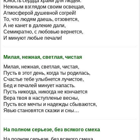
Юность сердца храни для людей.
Нежным взглядом своим освещая,
Атмосферой душевной согрей!
То, что людям даешь, отзовется,
А не канет в далекие дали,
Семикратно, с любовью вернется,
И минуют любые печали!
Милая, нежная, светлая, чистая
Милая, нежная, светлая, чистая,
Пусть в этот день, когда ты родилась,
Счастье тебе улыбнется лучистое,
Бед и печалей минует напасть.
Пусть никогда, никогда не кончается
Вера твоя в наступленье весны,
Пусть все мечты и надежды сбываются,
Явью становятся сказки и сны…
На полном серьезе, без всякого смеха
На полном серьезе, без всякого смеха