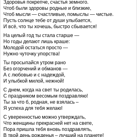
Здоровья покрепче, счастья земного.
Чтоб были здоровы родные и близкие,
Чтоб мысли — счастливые, помыслы — чистые.
Пусть солнце тебе от души улыбается,
И всё, что ты хочешь, быстро сбывается!
На целый год ты стала старше —
Но годы делают лишь краше:
Молодой остаться просто —
Нужно чуточку упорства!
Ты просыпайся утром рано
Без огорчений и обманов —
А с любовью и с надеждой,
И улыбкой милой, нежной!
С днем, когда на свет ты родилась,
С праздником весомым поздравляю!
Ты за что б, родная, не взялась –
Я успеха для тебя желаю!
С уверенностью можно утверждать,
Что женщины прекрасней нет на свете,
Пора пришла тебя вновь поздравлять,
В твой день рожденья – лучший на планете!