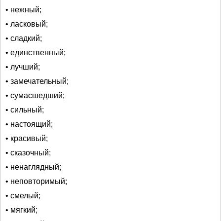
• нежный;
• ласковый;
• сладкий;
• единственный;
• лучший;
• замечательный;
• сумасшедший;
• сильный;
• настоящий;
• красивый;
• сказочный;
• ненаглядный;
• неповторимый;
• смелый;
• мягкий;