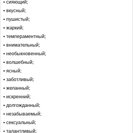
• сияющий;
• вкусный;
• пушистый;
• жаркий;
• темпераментный;
• внимательный;
• необыкновенный;
• волшебный;
• ясный;
• заботливый;
• желанный;
• искренний;
• долгожданный;
• незабываемый;
• сексуальный;
• талантливый;