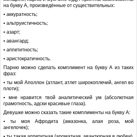
на букву А, произведённые от существительных:
• аккуратность;
• альтруистичность;
• азарт;
• авангард;
• аппетитность;
• аристократичность.
Парню можно сделать комплимент на букву А из таких
фраз:
• ты мой Аполлон (атлант, атлет широкоплечий, ангел во
плоти);
• мне нравится твой аналитический ум (абсолютная
грамотность, адски красивые глаза).
Девушке можно сказать такие комплименты на букву А:
• ты моя Афродита (амазонка, алая роза, мой
ангелочек);
• ты такая аппетитная (ароматная, авантюрная в любви).