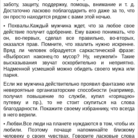
заботу, защиту, поддержку, помощь, внимание и т. д.
Достаточно ласково поблагодарить его даже за то, что
он просто находится рядом с вами этой ночью.
• Похвалы.Каждый мужчина ждет, что за любое свое
действие получит одобрение. Ему важно понимать, что
он, во-первых, сделал все правильно, во-вторых,
оказался прав. Помните, что хвалить нужно искренне.
Вряд ли человек обрадуется саркастической фразе:
«Выбросил наконец-то мусор? Ну, неужели!» Такие
высказывания звучат оскорбительно и неприятно.
Надменной усмешкой можно обидеть своего мужа или
парня.
Если же мужчина действительно проявил фантазию или
невероятные организаторские способности (например,
получил повышение по службе, купил «горящую»
путевку и пр.), то не стоит скупиться на слова
благодарности. Покажите своему избраннику, что всегда
в него верили.
• Любви.Все люди на планете нуждаются в том, чтобы их
любили. Поэтому почаще напоминайте близкому
человеку о своих чувствах. Говорите ласковые слова