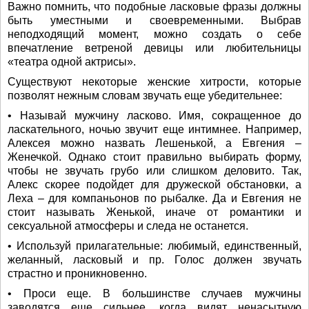
Важно помнить, что подобные ласковые фразы должны
быть уместными и своевременными. Выбрав
неподходящий момент, можно создать о себе
впечатление ветреной девицы или любительницы
«театра одной актрисы».
Существуют некоторые женские хитрости, которые
позволят нежным словам звучать еще убедительнее:
• Называй мужчину ласково. Имя, сокращенное до
ласкательного, ночью звучит еще интимнее. Например,
Алексея можно назвать Лешенькой, а Евгения –
Женечкой. Однако стоит правильно выбирать форму,
чтобы не звучать грубо или слишком деловито. Так,
Алекс скорее подойдет для дружеской обстановки, а
Леха – для компаньонов по рыбалке. Да и Евгения не
стоит называть Женькой, иначе от романтики и
сексуальной атмосферы и следа не останется.
• Используй прилагательные: любимый, единственный,
желанный, ласковый и пр. Голос должен звучать
страстно и проникновенно.
• Проси еще. В большинстве случаев мужчины
заводятся еще сильнее, когда видят ненасытную