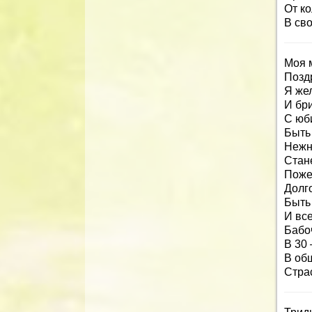
От ко
В св
Моя м
Позд
Я жел
И бр
С юб
Быть
Нежн
Стан
Пожел
Долго
Быть 
И все
Бабоч
В 30 
В общ
Страс