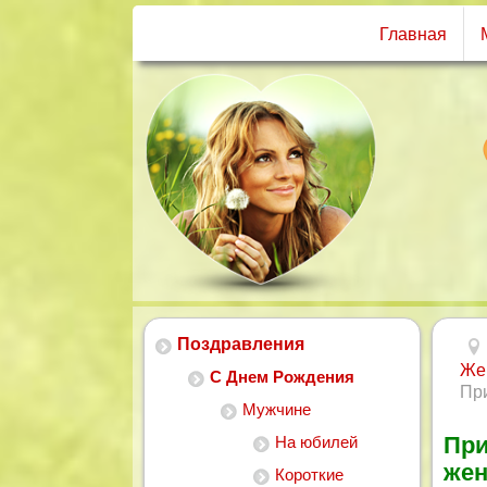
Главная
Поздравления
Же
С Днем Рождения
Пр
Мужчине
При
На юбилей
же
Короткие