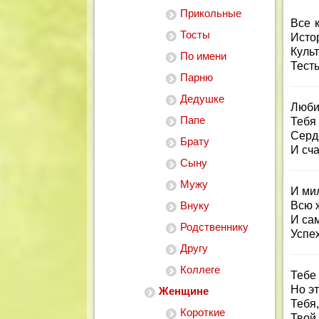
Прикольные
Все 
Тосты
Истор
Культ
По имени
Тест
Парню
Дедушке
Люби
Папе
Тебя
Серд
Брату
И сча
Сыну
Мужу
И ми
Внуку
Всю 
И са
Родственнику
Успех
Другу
Коллеге
Тебе 
Но э
Женщине
Тебя,
Короткие
Твой