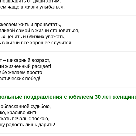
поздравить от души хотим,
ем чаще в жизни улыбаться,
 желаем жить и процветать,
тливой самой в жизни становиться,
х ценить и близких уважать,
 в жизни все хорошее случится!
т – шикарный возраст,
й жизненный расцвет!
ебе желаем просто
астических побед!
кольные поздравления с юбилеем 30 лет женщин
 обласканной судьбою,
ко, красиво жить.
кать печаль с тоскою,
цу радость лишь дарить!