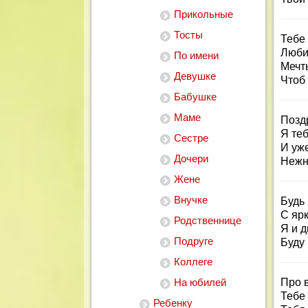
Прикольные
Тосты
Тебе
Любим
По имени
Мечт
Девушке
Чтоб
Бабушке
Маме
Позд
Я теб
Сестре
И уже
Дочери
Нежн
Жене
Внучке
Будь 
С яр
Родственнице
Я и д
Подруге
Буду 
Коллеге
На юбилей
Про 
Тебе 
Ребенку