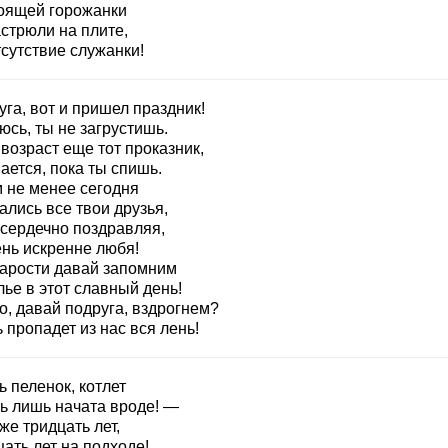
оящей горожанки
стрюли на плите,
сутствие служанки!
га, вот и пришел праздник!
сь, ты не загрустишь.
возраст еще тот проказник,
ается, пока ты спишь.
м не менее сегодня
лись все твои друзья,
 сердечно поздравляя,
ень искренне любя!
тарости давай запомним
ье в этот славный день!
о, давай подруга, вздрогнем?
 пропадет из нас вся лень!
 пеленок, котлет
ь лишь начата вроде! —
же тридцать лет,
ать лет на подходе!