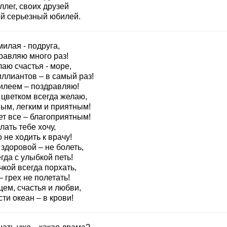
ллег, своих друзей
ой серьезный юбилей.
илая - подруга,
равляю много раз!
аю счастья - море,
иллиантов – в самый раз!
илеем – поздравляю!
 цветком всегда желаю,
ым, легким и приятным!
ет все – благоприятным!
ать тебе хочу,
 не ходить к врачу!
здоровой – не болеть,
гда с улыбкой петь!
кой всегда порхать,
– грех не полетать!
ем, счастья и любви,
ти океан – в крови!