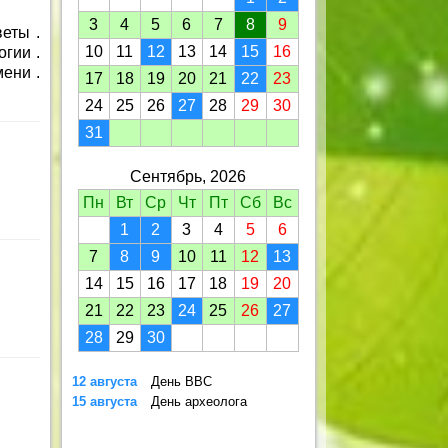
3
4
5
6
7
8
9
еты .
10
11
12
13
14
15
16
огии .
мени .
17
18
19
20
21
22
23
24
25
26
27
28
29
30
31
Сентябрь, 2026
Пн
Вт
Ср
Чт
Пт
Сб
Вс
1
2
3
4
5
6
7
8
9
10
11
12
13
14
15
16
17
18
19
20
21
22
23
24
25
26
27
28
29
30
12 августа
День ВВС
15 августа
День археолога