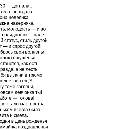
 30 — догнала…
тела, но ждала.
она невелика,
ажна наверняка.
ть, молодость — и вот
г солидности — налет,
 статус, стиль другой,
т — и спрос другой!
тбрось свои волненья!
только ощущенья.
станется, как есть, -
равда, а не лесть.
бя взгляни в трюмо:
полне юна ещё!
у тоже загляни,
совсем девчонка ты!
аботе — голова!
ше стало мастерства:
ньком всегда была,
вита и смела.
годня в день рожденья
имай-ка поздравленья