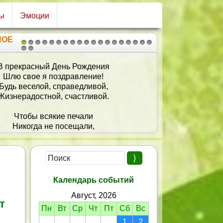
ы
Эмоции
НОЕ
1
2
3
4
5
6
7
8
9
10
11
12
13
14
15
16
17
18
19
20
21
ама, с праздником рожденья!
Я желаю удивленья
От сюрпризов и цветов,
От красивых, теплых слов!
Календарь событий
Август, 2026
т
Пн
Вт
Ср
Чт
Пт
Сб
Вс
1
2