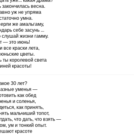
ать уже... какая драма?
 закончилась весна.
давно уж не упряма
статочно умна.
верли же амальгаму,
дарь себе засунь ...
о слушай жизни гамму.
т — это июнь!
 все краски лета,
июньские цветы.
ь ты королевой света
гиней красоты!
акое 30 лет?
разные уменья —
отовить как обед
енья и соленья,
деться, как принять,
нять мальчиший топот,
тдать, что дать, что взять —
м, ум и тонкий опыт.
ешают красоте