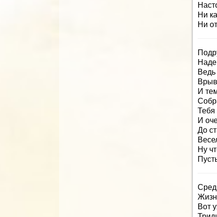
Наст
Ни ка
Ни от
Подру
Надею
Ведь 
Врыв
И те
Собра
Тебя
И оч
До с
Весел
Ну чт
Пусть
Средь
Жизн
Вот у
Тридц