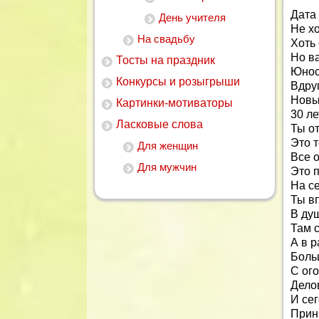
Дата
День учителя
Не хо
На свадьбу
Хоть 
Но в
Тосты на праздник
Юнос
Конкурсы и розыгрыши
Вдру
Новый
Картинки-мотиваторы
30 ле
Ласковые слова
Ты о
Это 
Для женщин
Все о
Для мужчин
Это п
На се
Ты в
В душ
Там 
А в р
Боль
С ого
Дело
И се
Прин