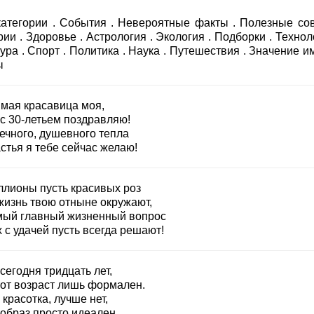
категории . События . Невероятные факты . Полезные сов
ии . Здоровье . Астрология . Экология . Подборки . Технол
ура . Спорт . Политика . Наука . Путешествия . Значение и
ы
мая красавица моя,
 с 30-летьем поздравляю!
ечного, душевного тепла
стья я тебе сейчас желаю!
ллионы пусть красивых роз
жизнь твою отныне окружают,
мый главный жизненный вопрос
 с удачей пусть всегда решают!
сегодня тридцать лет,
тот возраст лишь формален.
 красотка, лучше нет,
 образ просто идеален.