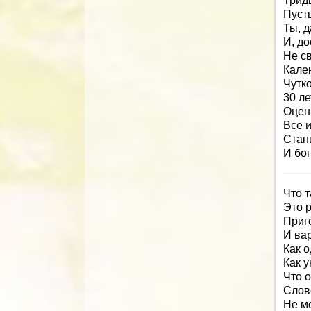
Тридц
Пусть
Ты, 
И, до
Не с
Кален
Чутк
30 ле
Оцени
Все 
Стан
И бо
Что т
Это 
Приг
И вар
Как о
Как у
Что о
Слово
Не м