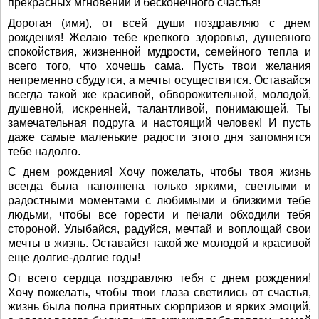
прекрасных мгновений и бесконечного счастья!
Дорогая (имя), от всей души поздравляю с днем
рождения! Желаю тебе крепкого здоровья, душевного
спокойствия, жизненной мудрости, семейного тепла и
всего того, что хочешь сама. Пусть твои желания
непременно сбудутся, а мечты осуществятся. Оставайся
всегда такой же красивой, обворожительной, молодой,
душевной, искренней, талантливой, понимающей. Ты
замечательная подруга и настоящий человек! И пусть
даже самые маленькие радости этого дня запомнятся
тебе надолго.
С днем рождения! Хочу пожелать, чтобы твоя жизнь
всегда была наполнена только яркими, светлыми и
радостными моментами с любимыми и близкими тебе
людьми, чтобы все горести и печали обходили тебя
стороной. Улыбайся, радуйся, мечтай и воплощай свои
мечты в жизнь. Оставайся такой же молодой и красивой
еще долгие-долгие годы!
От всего сердца поздравляю тебя с днем рождения!
Хочу пожелать, чтобы твои глаза светились от счастья,
жизнь была полна приятных сюрпризов и ярких эмоций,