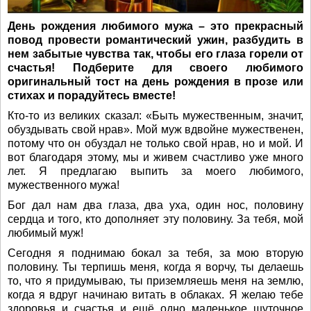
День рождения любимого мужа – это прекрасный
повод провести романтический ужин, разбудить в
нем забытые чувства так, чтобы его глаза горели от
счастья! Подберите для своего любимого
оригинальный тост на день рождения в прозе или
стихах и порадуйтесь вместе!
Кто-то из великих сказал: «Быть мужественным, значит,
обуздывать свой нрав». Мой муж вдвойне мужественен,
потому что он обуздал не только свой нрав, но и мой. И
вот благодаря этому, мы и живем счастливо уже много
лет. Я предлагаю выпить за моего любимого,
мужественного мужа!
Бог дал нам два глаза, два уха, один нос, половину
сердца и того, кто дополняет эту половину. За тебя, мой
любимый муж!
Сегодня я поднимаю бокал за тебя, за мою вторую
половину. Ты терпишь меня, когда я ворчу, ты делаешь
то, что я придумываю, ты приземляешь меня на землю,
когда я вдруг начинаю витать в облаках. Я желаю тебе
здоровья и счастья и ещё одно маленькое шуточное