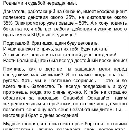
Родными и судьбой неразделимы.
Двигатель, работающий на бензине, имеет коэффициент
полезного действия около 25%, на дизтопливе около
35%. Электромотор уже повыше – 50%. А я хочу поднять
бокал за то, чтобы вся работа, действия и усилия моего
брата имели КПД выше единицы!
Подставляй, братишка, щеки буду целовать.
И уши далеко не прячь, за них тебя буду таскать!
А как иначе, ведь опять настал твой день рождения!
Расти большой, чтоб был всегда достойный восхищения!
Помнишь, как в детстве ты защищал меня перед
соседскими мальчишками? И от мамы, когда она нас
ругала. Хоть мы и частенько ссорились — это было
всего лишь баловство. Ты всегда поддержишь и руку
протянешь, когда это очень нужно. К тебе не страшно
обратится за помощью. Спасибо! Оставайся таким
же решительным и серьёзным, но все же иногда можно
позволить себе ощущать себя беззаботным дитём. Ты —
настоящий брат, с днем рождения!
Мудрые говорят, что пока некоторые борются со своими
недостатками, другие развивают свои достоинства.