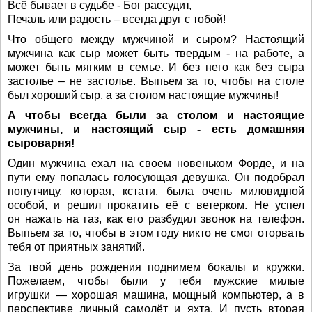
Всё бывает в судьбе - Бог рассудит,
Печаль или радость – всегда друг с тобой!
Что общего между мужчиной и сыром? Настоящий
мужчина как сыр может быть твердым - на работе, а
может быть мягким в семье. И без него как без сыра
застолье – не застолье. Выпьем за то, чтобы на столе
был хороший сыр, а за столом настоящие мужчины!
А чтобы всегда были за столом и настоящие
мужчины, и настоящий сыр - есть домашняя
сыроварня!
Один мужчина ехал на своем новеньком Форде, и на
пути ему попалась голосующая девушка. Он подобрал
попутчицу, которая, кстати, была очень миловидной
особой, и решил прокатить её с ветерком. Не успел
он нажать на газ, как его разбудил звонок на телефон.
Выпьем за то, чтобы в этом году никто не смог оторвать
тебя от приятных занятий.
За твой день рождения поднимем бокалы и кружки.
Пожелаем, чтобы были у тебя мужские милые
игрушки — хорошая машина, мощный компьютер, а в
перспективе личный самолёт и яхта. И пусть вторая