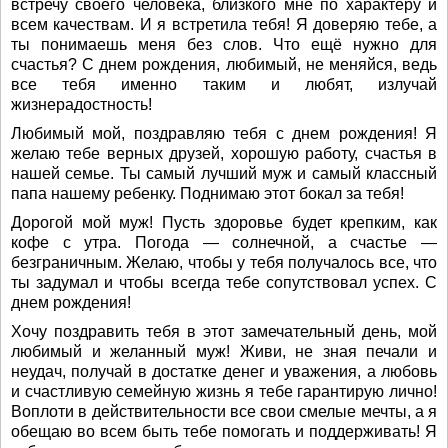
встречу своего человека, близкого мне по характеру и
всем качествам. И я встретила тебя! Я доверяю тебе, а
ты понимаешь меня без слов. Что ещё нужно для
счастья? С днем рождения, любимый, не меняйся, ведь
все тебя именно таким и любят, излучай
жизнерадостность!
Любимый мой, поздравляю тебя с днем рождения! Я
желаю тебе верных друзей, хорошую работу, счастья в
нашей семье. Ты самый лучший муж и самый классный
папа нашему ребенку. Поднимаю этот бокал за тебя!
Дорогой мой муж! Пусть здоровье будет крепким, как
кофе с утра. Погода — солнечной, а счастье —
безграничным. Желаю, чтобы у тебя получалось все, что
ты задумал и чтобы всегда тебе сопутствовал успех. С
днем рождения!
Хочу поздравить тебя в этот замечательный день, мой
любимый и желанный муж! Живи, не зная печали и
неудач, получай в достатке денег и уважения, а любовь
и счастливую семейную жизнь я тебе гарантирую лично!
Воплоти в действительности все свои смелые мечты, а я
обещаю во всем быть тебе помогать и поддерживать! Я