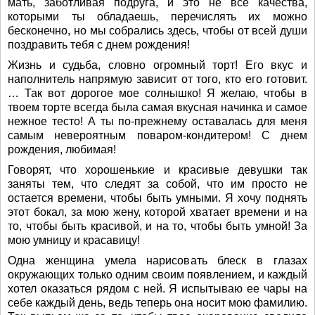
мать, заботливая подруга, и это не все качества,
которыми ты обладаешь, перечислять их можно
бесконечно, но мы собрались здесь, чтобы от всей души
поздравить тебя с днем рождения!
Жизнь и судьба, словно огромный торт! Его вкус и
наполнитель напрямую зависит от того, кто его готовит.
… Так вот дорогое мое солнышко! Я желаю, чтобы в
твоем торте всегда была самая вкусная начинка и самое
нежное тесто! А ты по-прежнему оставалась для меня
самым невероятным поваром-кондитером! С днем
рождения, любимая!
Говорят, что хорошенькие и красивые девушки так
заняты тем, что следят за собой, что им просто не
остается времени, чтобы быть умными. Я хочу поднять
этот бокал, за мою жену, которой хватает времени и на
то, чтобы быть красивой, и на то, чтобы быть умной! За
мою умницу и красавицу!
Одна женщина умела нарисовать блеск в глазах
окружающих только одним своим появлением, и каждый
хотел оказаться рядом с ней. Я испытываю ее чары на
себе каждый день, ведь теперь она носит мою фамилию.