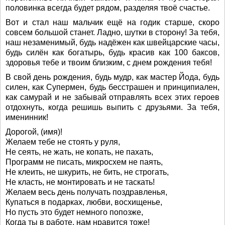
половинка всегда будет рядом, разделяя твоё счастье.
Вот и стал наш мальчик ещё на годик старше, скоро
совсем большой станет. Ладно, шутки в сторону! За тебя,
наш незаменимый, будь надёжен как швейцарские часы,
будь силён как богатырь, будь красив как 100 баксов,
здоровья тебе и твоим близким, с днем рождения тебя!
В свой день рождения, будь мудр, как мастер Йода, будь
силен, как Супермен, будь бесстрашен и принципиален,
как самурай и не забывай отправлять всех этих героев
отдохнуть, когда решишь выпить с друзьями. За тебя,
именинник!
Дорогой, (имя)!
Желаем тебе не стоять у руля,
Не сеять, не жать, не копать, не пахать,
Программ не писать, микросхем не паять,
Не клеить, не шкурить, не бить, не строгать,
Не класть, не монтировать и не таскать!
Желаем весь день получать поздравленья,
Купаться в подарках, любви, восхищенье,
Но пусть это будет немного попозже,
Когда ты в работе, нам нравится тоже!