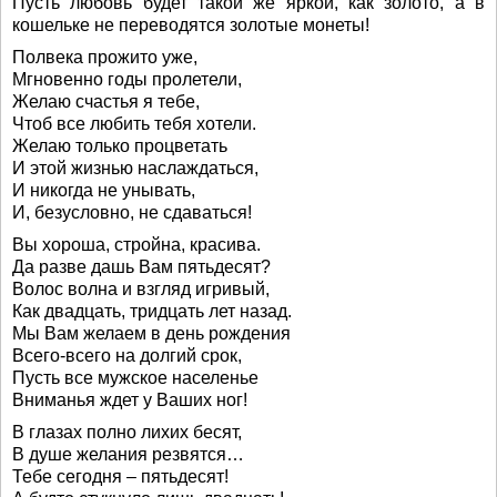
Пусть любовь будет такой же яркой, как золото, а в
кошельке не переводятся золотые монеты!
Полвека прожито уже,
Мгновенно годы пролетели,
Желаю счастья я тебе,
Чтоб все любить тебя хотели.
Желаю только процветать
И этой жизнью наслаждаться,
И никогда не унывать,
И, безусловно, не сдаваться!
Вы хороша, стройна, красива.
Да разве дашь Вам пятьдесят?
Волос волна и взгляд игривый,
Как двадцать, тридцать лет назад.
Мы Вам желаем в день рождения
Всего-всего на долгий срок,
Пусть все мужское населенье
Вниманья ждет у Ваших ног!
В глазах полно лихих бесят,
В душе желания резвятся…
Тебе сегодня – пятьдесят!