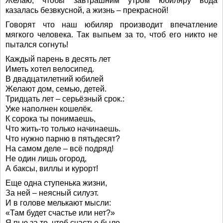
Желаю, чтобы завтрашним утром юбиляру вода
казалась безвкусной, а жизнь – прекрасной!
Говорят что наш юбиляр производит впечатление
мягкого человека. Так выпьем за то, чтоб его никто не
пытался согнуть!
Каждый парень в десять лет
Иметь хотел велосипед.
В двадцатилетний юбилей
Желают дом, семью, детей.
Тридцать лет – серьёзный срок.:
Уже наполнен кошелёк.
К сорока ты понимаешь,
Что жить-то только начинаешь.
Что нужно парню в пятьдесят?
На самом деле – всё подряд!
Не один лишь огород,
А баксы, виллы и курорт!
Еще одна ступенька жизни,
За ней – неясный силуэт.
И в голове мелькают мысли:
«Там будет счастье или нет?»
Я пью за то, чтоб счастье было