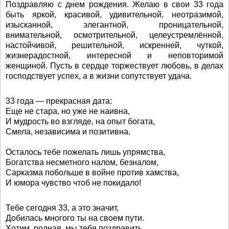
Поздравляю с днем рождения. Желаю в свои 33 года
быть яркой, красивой, удивительной, неотразимой,
изысканной, элегантной, проницательной,
внимательной, осмотрительной, целеустремлённой,
настойчивой, решительной, искренней, чуткой,
жизнерадостной, интересной и неповторимой
женщиной. Пусть в сердце торжествует любовь, в делах
господствует успех, а в жизни сопутствует удача.
33 года — прекрасная дата:
Еще не стара, но уже не наивна,
И мудрость во взгляде, на опыт богата,
Смела, независима и позитивна.
Осталось тебе пожелать лишь упрямства,
Богатства несметного налом, безналом,
Сарказма побольше в войне против хамства,
И юмора чувство чтоб не покидало!
Тебе сегодня 33, а это значит,
Добилась многого ты на своем пути.
Хотим, родная, мы тебя поздравить,