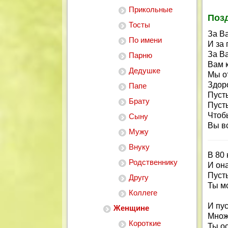
Прикольные
Позд
Тосты
За В
По имени
И за
За В
Парню
Вам 
Дедушке
Мы о
Здор
Папе
Пусть
Брату
Пусть
Чтоб
Сыну
Вы в
Мужу
Внуку
В 80 
Родственнику
И она
Пусть
Другу
Ты м
Коллеге
И пус
Женщине
Множ
Короткие
Ты о