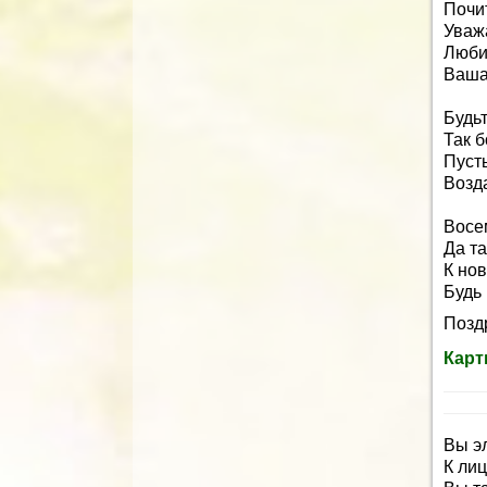
Почи
Уваж
Любит
Ваша
Будьт
Так б
Пусть
Возд
Восе
Да та
К но
Будь 
Поздр
Карт
Вы э
К лиц