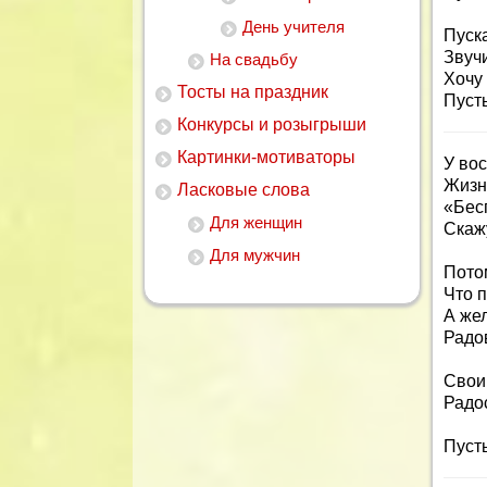
День учителя
Пуск
Звучи
На свадьбу
Хочу 
Тосты на праздник
Пуст
Конкурсы и розыгрыши
Картинки-мотиваторы
У вос
Жизнь
Ласковые слова
«Бес
Для женщин
Скажу
Для мужчин
Пото
Что п
А жел
Радов
Свои
Радо
Пусть