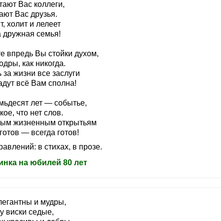
тают Вас коллеги,
ают Вас друзья.
, холит и лелеет
 дружная семья!
е впредь Вы стойки духом,
одры, как никогда.
 за жизни все заслуги
адут всё Вам сполна!
мьдесят лет — событье,
кое, что нет слов.
вым жизненным открытьям
готов — всегда готов!
авлений: в стихах, в прозе.
инка на юбилей 80 лет
легантны и мудры,
у виски седые,