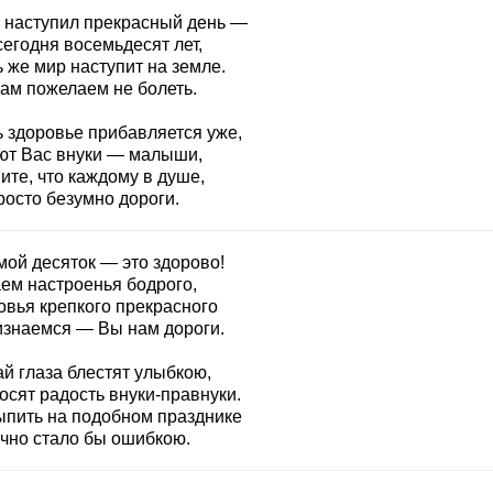
и наступил прекрасный день —
егодня восемьдесят лет,
 же мир наступит на земле.
ам пожелаем не болеть.
ь здоровье прибавляется уже,
ют Вас внуки — малыши,
ите, что каждому в душе,
росто безумно дороги.
мой десяток — это здорово!
ем настроенья бодрого,
овья крепкого прекрасного
изнаемся — Вы нам дороги.
й глаза блестят улыбкою,
осят радость внуки-правнуки.
ыпить на подобном празднике
очно стало бы ошибкою.