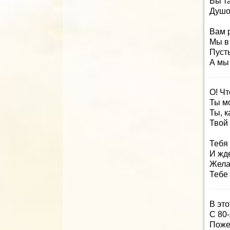
Вы т
Душо
Вам р
Мы в
Пусть
А мы
О! Чт
Ты м
Ты, к
Твой 
Тебя
И жде
Жела
Тебе 
В эт
С 80
Поже