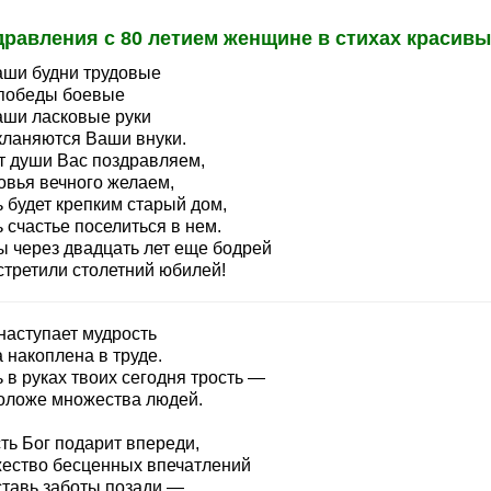
равления с 80 летием женщине в стихах красив
аши будни трудовые
 победы боевые
аши ласковые руки
кланяются Ваши внуки.
т души Вас поздравляем,
овья вечного желаем,
 будет крепким старый дом,
 счастье поселиться в нем.
ы через двадцать лет еще бодрей
стретили столетний юбилей!
наступает мудрость
 накоплена в труде.
 в руках твоих сегодня трость —
оложе множества людей.
ть Бог подарит впереди,
ество бесценных впечатлений
ставь заботы позади —