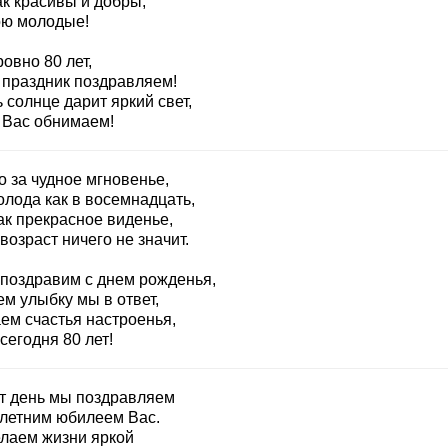
ак красивы и добры,
ю молодые!
овно 80 лет,
 праздник поздравляем!
 солнце дарит яркий свет,
 Вас обнимаем!
о за чудное мгновенье,
олода как в восемнадцать,
ак прекрасное виденье,
возраст ничего не значит.
 поздравим с днем рожденья,
м улыбку мы в ответ,
ем счастья настроенья,
сегодня 80 лет!
от день мы поздравляем
-летним юбилеем Вас.
лаем жизни яркой