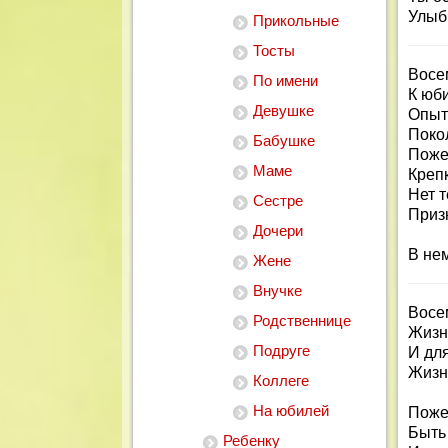
Улыб
Прикольные
Тосты
Восе
По имени
К юб
Девушке
Опыт 
Поко
Бабушке
Поже
Маме
Крепк
Нет 
Сестре
Приз
Дочери
В нем
Жене
Внучке
Восем
Родственнице
Жизн
Подруге
И для
Жизн
Коллеге
На юбилей
Поже
Быть
Ребенку