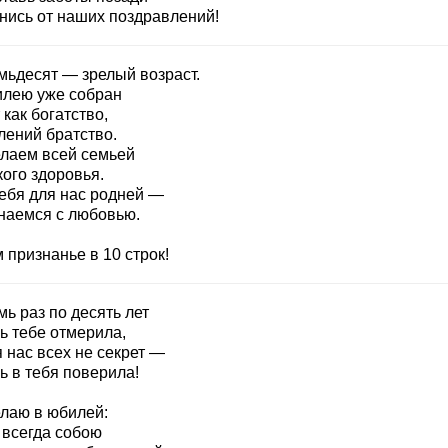
нись от наших поздравлений!
мьдесят — зрелый возраст.
илею уже собран
как богатство,
лений братство.
лаем всей семьей
ого здоровья.
тебя для нас родней —
наемся с любовью.
 признанье в 10 строк!
ь раз по десять лет
ь тебе отмерила,
 нас всех не секрет —
ь в тебя поверила!
лаю в юбилей:
 всегда собою