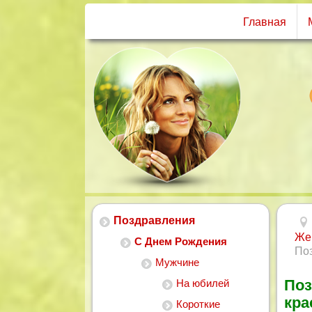
Главная
Поздравления
Же
С Днем Рождения
Поз
Мужчине
Поз
На юбилей
кр
Короткие