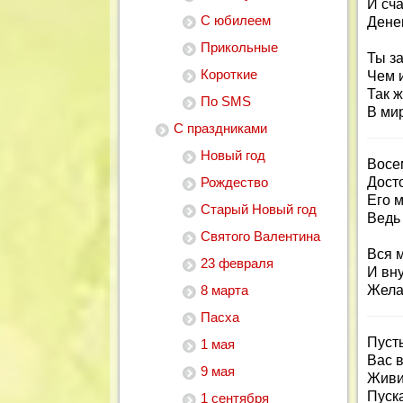
И сч
С юбилеем
Дене
Прикольные
Ты з
Короткие
Чем и
Так 
По SMS
В мир
С праздниками
Новый год
Восем
Рождество
Дост
Его 
Старый Новый год
Ведь
Святого Валентина
Вся м
23 февраля
И вну
8 марта
Жела
Пасха
Пусть
1 мая
Вас 
9 мая
Живит
Пуска
1 сентября