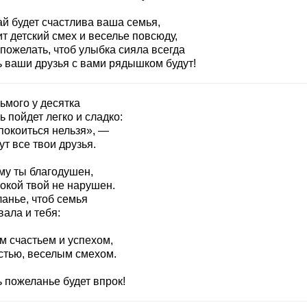
ай будет счастлива ваша семья,
т детский смех и веселье повсюду,
пожелать, чтоб улыбка сияла всегда
ь ваши друзья с вами рядышком будут!
ьмого у десятка
 пойдет легко и сладко:
покоиться нельзя», —
т все твои друзья.
му ты благодушен,
окой твой не нарушен.
анье, чтоб семья
ала и тебя:
м счастьем и успехом,
стью, веселым смехом.
 пожеланье будет впрок!