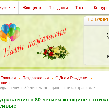
Мужчине
Женщине
Праздники
Тосты
Конкурс
ПОПУЛЯР
Жела
На
Же
А ден
Главная
Поздравления
С Днем Рождения
нщине
дравления с 80 летием женщине в стихах красивые
дравления с 80 летием женщине в стиха
асивые