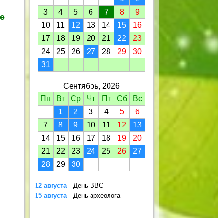
3
4
5
6
7
8
9
ые
10
11
12
13
14
15
16
17
18
19
20
21
22
23
24
25
26
27
28
29
30
31
Сентябрь, 2026
Пн
Вт
Ср
Чт
Пт
Сб
Вс
1
2
3
4
5
6
7
8
9
10
11
12
13
14
15
16
17
18
19
20
21
22
23
24
25
26
27
28
29
30
12 августа
День ВВС
15 августа
День археолога