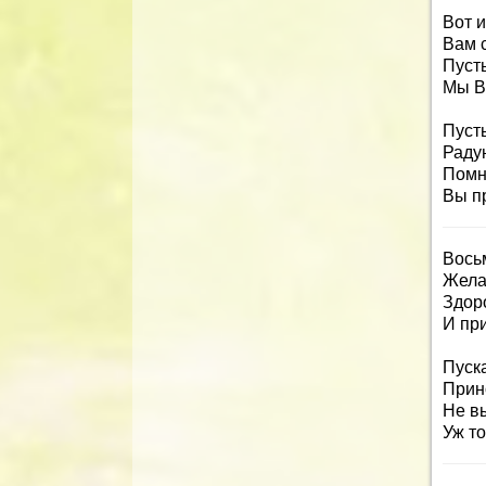
Вот 
Вам с
Пусть
Мы В
Пуст
Раду
Помн
Вы п
Вось
Жела
Здор
И пр
Пуска
Прин
Не в
Уж т