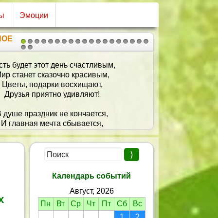
ы
Эмоции
НОЕ
1
2
3
4
5
6
7
8
9
10
11
12
13
14
15
16
17
18
19
20
21
ю в День рожденья — веселиться,
строением с нами поделиться,
лаем вкуса к жизни не утратить,
ег столько — чтоб и не потратить!
Календарь событий
Август, 2026
х
Пн
Вт
Ср
Чт
Пт
Сб
Вс
1
2