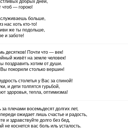
астливых добрых дней,
г чтоб — горою!
аслуживаешь больше,
з нас хоть кто-то!
живи же ты подольше,
е и заботе!
ь десятков! Почти что — век!
ойный живёт на земле человек!
мы поздравить хотим от души.
 Вы покорили столько вершин!
удрость столетья у Вас за спиной!
ки, и дети толпятся гурьбой,
ют здоровья, тепла, оптимизма!
 за плечами восемьдесят долгих лет,
впереди ожидает лишь счастье и радость,
е и здравствуйте долго без бед,
й не коснется вас боль иль усталость.