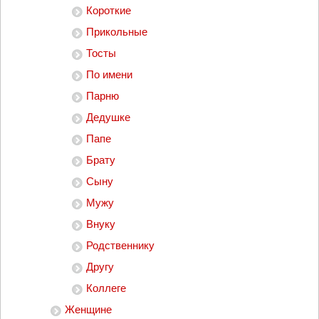
Короткие
Прикольные
Тосты
По имени
Парню
Дедушке
Папе
Брату
Сыну
Мужу
Внуку
Родственнику
Другу
Коллеге
Женщине