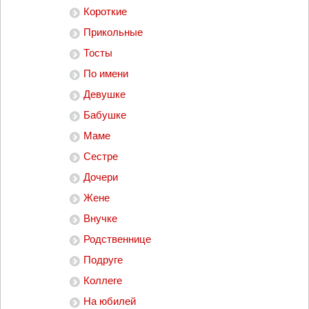
Короткие
Прикольные
Тосты
По имени
Девушке
Бабушке
Маме
Сестре
Дочери
Жене
Внучке
Родственнице
Подруге
Коллеге
На юбилей