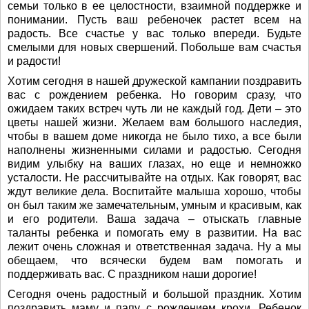
семьи только в ее целостности, взаимной поддержке и
понимании. Пусть ваш ребеночек растет всем на
радость. Все счастье у вас только впереди. Будьте
смелыми для новых свершений. Побольше вам счастья
и радости!
Хотим сегодня в нашей дружеской кампании поздравить
вас с рождением ребенка. Но говорим сразу, что
ожидаем таких встреч чуть ли не каждый год. Дети – это
цветы нашей жизни. Желаем вам большого наследия,
чтобы в вашем доме никогда не было тихо, а все были
наполнены жизненными силами и радостью. Сегодня
видим улыбку на ваших глазах, но еще и немножко
усталости. Не рассчитывайте на отдых. Как говорят, вас
ждут великие дела. Воспитайте малыша хорошо, чтобы
он был таким же замечательным, умным и красивым, как
и его родители. Ваша задача – отыскать главные
таланты ребенка и помогать ему в развитии. На вас
лежит очень сложная и ответственная задача. Ну а мы
обещаем, что всячески будем вам помогать и
поддерживать вас. С праздником наши дорогие!
Сегодня очень радостный и большой праздник. Хотим
поздравить маму и папу с рождением крохи. Ребенок