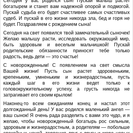
Сегодня у вас родился сын! Пускай малыш растет
богатырем и станет вам надежной опорой и подмогой.
Пускай судьба его будет счастливее самых счастливых
судеб. И пускай в его жизни никогда зла, бед и горя не
будет. Поздравляем с рождением сына!
Сегодня на свет появился твой замечательный сыночек!
Желаю малышу расти, исследовать окружающий мир,
быть здоровым и веселым мальчишкой! Пускай
родительские обязанности приносят тебе только
радость, ведь дети — это счастье!
С новорожденным! С появлением на свет смысла
Вашей жизни! Пусть сын растет здоровеньким,
крепеньким, умненьким и жизнерадостным, пусть
каждый шаг в его жизни ведет только к
головокружительному успеху, а грусть никогда не
затрагивает его своим крылом!
Наконец-то всем ожиданиям конец и настал этот
долгожданный день! У вас родился маленький ангел —
ваш сынок! Я очень рада разделить с вами это чудо, и я
желаю, чтобы новорожденный богатырь рос сильным,
здоровым и жизнерадостным, а родителям — побольше