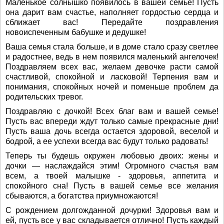
Маленькое солнышко появилось в вашей семье! Пусть
она дарит вам счастье, наполняет гордостью сердца и
сближает вас! Передайте поздравления
новоиспеченным бабушке и дедушке!
Ваша семья стала больше, и в доме стало сразу светлее
и радостнее, ведь в нем появился маленький ангелочек!
Поздравляем всех вас, желаем девочке расти самой
счастливой, спокойной и ласковой! Терпения вам и
понимания, спокойных ночей и поменьше проблем да
родительских тревог.
Поздравляю с дочкой! Всех благ вам и вашей семье!
Пусть вас впереди ждут только самые прекрасные дни!
Пусть ваша дочь всегда остается здоровой, веселой и
бодрой, а ее успехи всегда вас будут только радовать!
Теперь ты будешь окружен любовью двоих: жены и
дочки — наслаждайся этим! Огромного счастья вам
всем, а твоей малышке - здоровья, аппетита и
спокойного сна! Пусть в вашей семье все желания
сбываются, а богатства приумножаются!
С рождением долгожданной дочурки! Здоровья вам и
ей, пусть все у вас складывается отлично! Пусть каждый