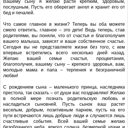
Вашему сыну я желаю расти крепким, здоровым,
послушным. Пусть его оберегает ангел и хранит его от
бед и печалей.
Что самое главное в жизни? Теперь вы оба можете
смело ответить, главное – это дети! Ведь теперь, став
родителями, вы поняли, что от счастья и благополучия
вашего малыша, зависят и ваше собственное счастье.
Сегодня вы не представляете жизни без того, с кем
впервые встретились всего несколько дней назад.
Желаю вашей семье счастья, процветания,
благополучия, вашему сыну – крепкого здоровья, вам,
молодые мама и папа – терпения и безграничной
любви!
С рождением сына – маленького принца, наследника
престола, так сказать – от души вас поздравляю! Желаю
в полной мере познать родительскую любовь и
насладиться сыновней. Пусть сынок ваш растет
веселым, добрым, позитивным парнем, пусть на его
пути встречаются лишь добрые люди и случаются лишь
счастливые события. Всей вашей семье желаю
безоблачного неба, яркого солнца, безмерной удачи и