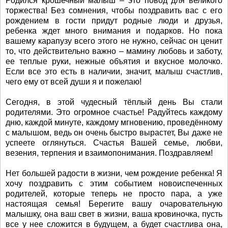
Родился крошечный малыш – это повод для великого
торжества! Без сомнения, чтобы поздравить вас с его
рождением в гости придут родные люди и друзья,
ребенка ждет много внимания и подарков. Но пока
вашему карапузу всего этого не нужно, сейчас он ценит
то, что действительно важно – мамину любовь и заботу,
ее теплые руки, нежные объятия и вкусное молочко.
Если все это есть в наличии, значит, малыш счастлив,
чего ему от всей души я и пожелаю!
Сегодня, в этой чудесный тёплый день Вы стали
родителями. Это огромное счастье! Радуйтесь каждому
дню, каждой минуте, каждому мгновению, проведённому
с малышом, ведь он очень быстро вырастет, Вы даже не
успеете оглянуться. Счастья Вашей семье, любви,
везения, терпения и взаимопонимания. Поздравляем!
Нет большей радости в жизни, чем рождение ребенка! Я
хочу поздравить с этим событием новоиспеченных
родителей, которые теперь не просто пара, а уже
настоящая семья! Берегите вашу очаровательную
малышку, она ваш свет в жизни, ваша кровиночка, пусть
все у нее сложится в будущем, а будет счастлива она,