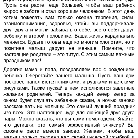
Пусть она растет еще большей, чтобы ваш ребенок
вырос в заботе и стал хорошим человеком. В этот день
хотим пожелать вам только океана терпения, силы,
взаимопонимания, здоровья, чтобы вы поддерживали
друг друга и могли забывать о себе, всего себя даруя
ребенку и второй половинке. Ваша жизнь кардинально
меняется. Будьте готовы еще ко многим хлопотам, но и
позитива малыш дарует не меньше. Помните, что
настоящие родители – это титул. С этим самым важным
праздником вас!
Дорогие мама и папа, поздравляем вас с рождением
ребенка. Оберегайте вашего малыша. Пусть ваш дом
поскорее наполняется книжками, игрушками и детскими
рисунками. Также пускай в нем исполняются заветные
желания родителей. Теперь каждый вечер ветер за
окном будет слушать забавные сказки, а ночью заново
рассказывать их малышу. Это самый лучший праздник
изо всех. Это настоящее чудо для любящей друг друга
пары. Можно сказать, что вы сами помолодели. Знайте,
что детишки, это самый эффективный эликсир? Вы
сможете расти вместе заново. Желаем, чтобы ваш
малыш только радовал вас своей чудесной улыбкой и