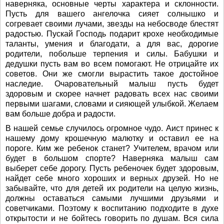
наверняка, основные черты характера и склонности.
Пусть для вашего ангелочка сияет солнышко и
согревает своими лучами, звезды на небосводе блестят
радостью. Пускай Господь подарит крохе необходимые
таланты, умения и благодати, а для вас, дорогие
родители, побольше терпения и силы. Бабушки и
дедушки пусть вам во всем помогают. Не отрицайте их
советов. Они же смогли вырастить такое достойное
наследие. Очаровательный малыш пусть будет
здоровым и скорее начнет радовать всех нас своими
первыми шагами, словами и сияющей улыбкой. Желаем
вам больше добра и радости.
В нашей семье случилось огромное чудо. Аист принес к
нашему дому крошечную малютку и оставил ее на
пороге. Ким же ребенок станет? Учителем, врачом или
будет в большом спорте? Наверняка малыш сам
выберет себе дорогу. Пусть ребеночек будет здоровым,
найдет себе много хороших и верных друзей. Но не
забывайте, что для детей их родители на целую жизнь,
должны оставаться самыми лучшими друзьями и
советчиками. Поэтому к воспитанию подходите в духе
открытости и не бойтесь говорить по душам. Вся сила