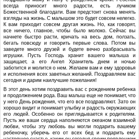
всегда приносит много радости, есть лучиком
Божественной благодати. Вам предстоит снова менять
взгляды на жизнь. С малышом это будет совсем нелегко.
К вам приходит совсем другая жизнь. Но, как говорят,
все ничего, главное, чтобы было молоко. Сейчас вы
начнете быстро расти, кричать на весь дом, ползать,
бегать повсюду и говорить первые слова. Потом вы
заведете много друзей и будете вечно разбрасывать
игрушки. Пусть Господь хранит вашего малыша и
защищает, а его Ангел Хранитель днем и ночью
заботится и молится о нем. Желаем вам и ему здоровья
и исполнения всех заветных желаний. Поздравляем вас
сегодня и дарим наилучшие пожелания!
В этот день хотим поздравить вас с рождением ребенка
и продолжением рода. Ваш малыш еще не понимает, что
у него День рождения, что его все поздравляют. Зато он
хорошо видит и понимает улыбку и радость окружающих
его людей. Особенно он приглядывается к родителям.
Пусть же ваши сердца наполняются океаном взаимной
любви, чтобы эту любовь вы могли подарить вашему
ребеночку, уберечь его от всех бед и подарить ему
настоящее счастье, каким он сегодня своим появлением