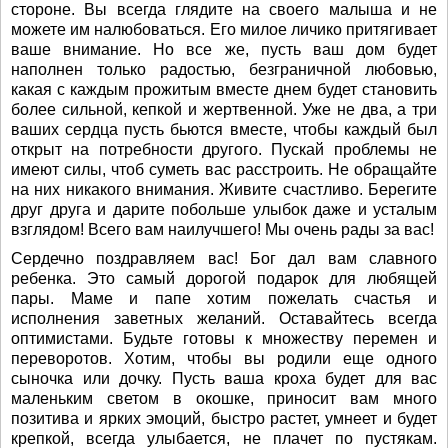
стороне. Вы всегда глядите на своего малыша и не
можете им налюбоваться. Его милое личико притягивает
ваше внимание. Но все же, пусть ваш дом будет
наполнен только радостью, безграничной любовью,
какая с каждым прожитым вместе днем будет становить
более сильной, кепкой и жертвенной. Уже не два, а три
ваших сердца пусть бьются вместе, чтобы каждый был
открыт на потребности другого. Пускай проблемы не
имеют силы, чтоб суметь вас расстроить. Не обращайте
на них никакого внимания. Живите счастливо. Берегите
друг друга и дарите побольше улыбок даже и усталым
взглядом! Всего вам наилучшего! Мы очень рады за вас!
Сердечно поздравляем вас! Бог дал вам славного
ребенка. Это самый дорогой подарок для любящей
пары. Маме и папе хотим пожелать счастья и
исполнения заветных желаний. Оставайтесь всегда
оптимистами. Будьте готовы к множеству перемен и
переворотов. Хотим, чтобы вы родили еще одного
сыночка или дочку. Пусть ваша кроха будет для вас
маленьким светом в окошке, приносит вам много
позитива и ярких эмоций, быстро растет, умнеет и будет
крепкой, всегда улыбается, не плачет по пустякам.