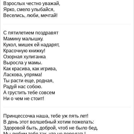
Взрослых честно уважай,
Ярко, смело улыбайся,
Веселись, люби, мечтай!
С пятилетием поздравят
Мамину малышку.
Кукол, мишек ей надарят,
Красочную книжку!
Озорная хулиганка
Выросла у мамы.
Как красива, как игрива,
Ласкова, упряма!
Ты расти еще, родная,
Радуй нас собою.
А грустить тебе совсем
Ни о чем не стоит!
Принцессочка наша, тебе уж пять лет!
В день этот волшебный хотим пожелать:
Здоровой быть, доброй, чтоб не было бед,
Мы любим тебя так, что не передать!