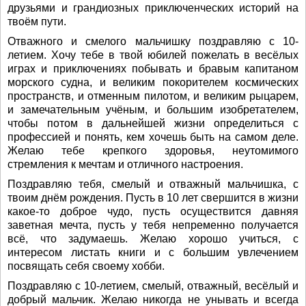
друзьями и грандиозных приключенческих историй на
твоём пути.
Отважного и смелого мальчишку поздравляю с 10-
летием. Хочу тебе в твой юбилей пожелать в весёлых
играх и приключениях побывать и бравым капитаном
морского судна, и великим покорителем космических
пространств, и отменным пилотом, и великим рыцарем,
и замечательным учёным, и большим изобретателем,
чтобы потом в дальнейшей жизни определиться с
профессией и понять, кем хочешь быть на самом деле.
Желаю тебе крепкого здоровья, неутомимого
стремления к мечтам и отличного настроения.
Поздравляю тебя, смелый и отважный мальчишка, с
твоим днём рождения. Пусть в 10 лет свершится в жизни
какое-то доброе чудо, пусть осуществится давняя
заветная мечта, пусть у тебя непременно получается
всё, что задумаешь. Желаю хорошо учиться, с
интересом листать книги и с большим увлечением
посвящать себя своему хобби.
Поздравляю с 10-летием, смелый, отважный, весёлый и
добрый мальчик. Желаю никогда не унывать и всегда