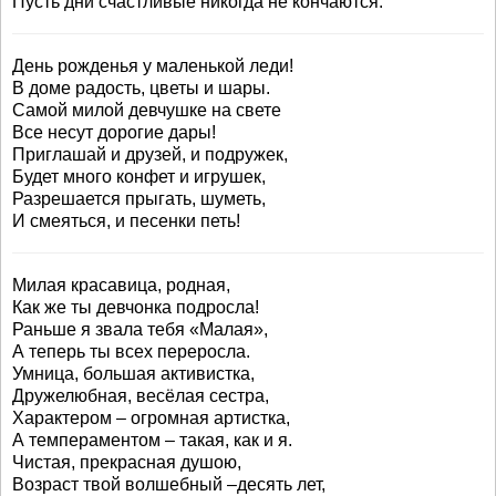
Пусть дни счастливые никогда не кончаются.
День рожденья у маленькой леди!
В доме радость, цветы и шары.
Самой милой девчушке на свете
Все несут дорогие дары!
Приглашай и друзей, и подружек,
Будет много конфет и игрушек,
Разрешается прыгать, шуметь,
И смеяться, и песенки петь!
Милая красавица, родная,
Как же ты девчонка подросла!
Раньше я звала тебя «Малая»,
А теперь ты всех переросла.
Умница, большая активистка,
Дружелюбная, весёлая сестра,
Характером – огромная артистка,
А темпераментом – такая, как и я.
Чистая, прекрасная душою,
Возраст твой волшебный –десять лет,