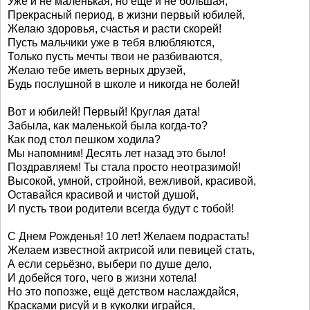
Уже и не маленькая, но ещё и не большая,
Прекрасный период, в жизни первый юбилей,
Желаю здоровья, счастья и расти скорей!
Пусть мальчики уже в тебя влюбляются,
Только пусть мечты твои не разбиваются,
Желаю тебе иметь верных друзей,
Будь послушной в школе и никогда не болей!
Вот и юбилей! Первый! Круглая дата!
Забыла, как маленькой была когда-то?
Как под стол пешком ходила?
Мы напомним! Десять лет назад это было!
Поздравляем! Ты стала просто неотразимой!
Высокой, умной, стройной, вежливой, красивой,
Оставайся красивой и чистой душой,
И пусть твои родители всегда будут с тобой!
С Днем Рожденья! 10 лет! Желаем подрастать!
Желаем известной актрисой или певицей стать,
А если серьёзно, выбери по душе дело,
И добейся того, чего в жизни хотела!
Но это попозже, ещё детством наслаждайся,
Красками рисуй и в куколки играйся,