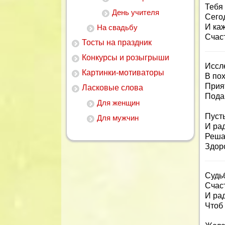
Тебя
День учителя
Сего
И ка
На свадьбу
Счас
Тосты на праздник
Конкурсы и розыгрыши
Иссл
Картинки-мотиваторы
В пох
Прия
Ласковые слова
Пода
Для женщин
Пусть
Для мужчин
И рад
Реша
Здоро
Судь
Счас
И ра
Чтоб