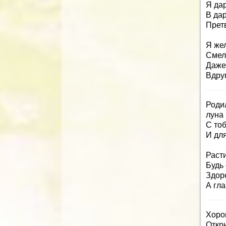
Я да
В да
Претв
Я жел
Смел
Даже
Вдруг
Роди
луна 
С тоб
И дл
Раст
Будь
Здоро
А гла
Хорош
Откр