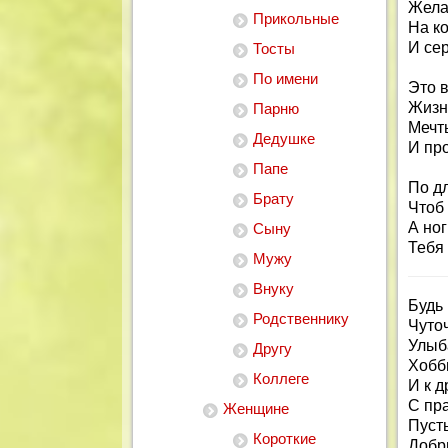
Жела
Прикольные
На к
И сер
Тосты
По имени
Это в
Жизнь
Парню
Мечт
Дедушке
И пр
Папе
По дл
Брату
Чтоб 
А ног
Сыну
Тебя
Мужу
Внуку
Будь
Родственнику
Чуто
Улыба
Другу
Хобб
Коллеге
И к 
С пра
Женщине
Пусть
Короткие
Добры