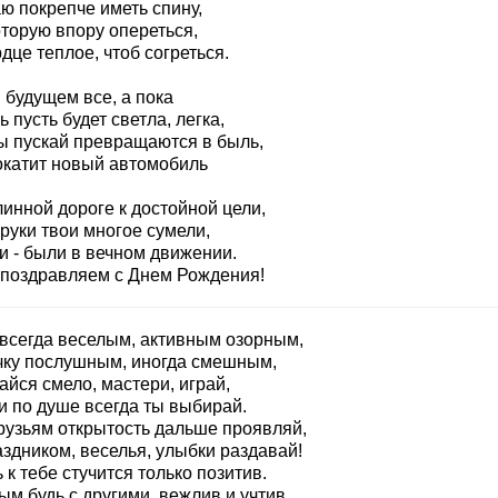
ю покрепче иметь спину,
оторую впору опереться,
дце теплое, чтоб согреться.
 будущем все, а пока
 пусть будет светла, легка,
ы пускай превращаются в быль,
окатит новый автомобиль
инной дороге к достойной цели,
руки твои многое сумели,
и - были в вечном движении.
 поздравляем с Днем Рождения!
 всегда веселым, активным озорным,
чку послушным, иногда смешным,
йся смело, мастери, играй,
и по душе всегда ты выбирай.
друзьям открытость дальше проявляй,
здником, веселья, улыбки раздавай!
 к тебе стучится только позитив.
м будь с другими, вежлив и учтив.