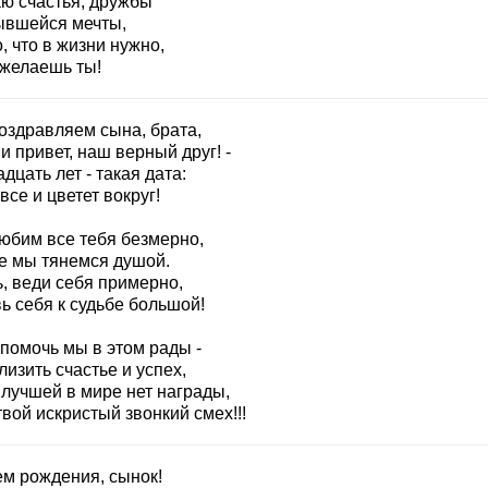
ю счастья, дружбы
ывшейся мечты,
, что в жизни нужно,
 желаешь ты!
оздравляем сына, брата,
 привет, наш верный друг! -
дцать лет - такая дата:
все и цветет вокруг!
юбим все тебя безмерно,
бе мы тянемся душой.
, веди себя примерно,
ь себя к судьбе большой!
 помочь мы в этом рады -
изить счастье и успех,
 лучшей в мире нет награды,
вой искристый звонкий смех!!!
ем рождения, сынок!