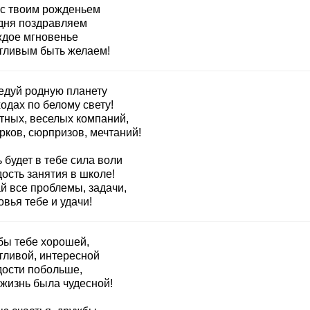
 с твоим рожденьем
дня поздравляем
ждое мгновенье
тливым быть желаем!
едуй родную планету
одах по белому свету!
тных, веселых компаний,
рков, сюрпризов, мечтаний!
 будет в тебе сила воли
ость занятия в школе!
й все проблемы, задачи,
вья тебе и удачи!
бы тебе хорошей,
тливой, интересной
дости побольше,
 жизнь была чудесной!