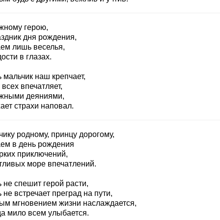
жному герою,
аздник дня рождения,
ем лишь веселья,
ости в глазах.
 мальчик наш крепчает,
всех впечатляет,
жными деяниями,
ает страхи наповал.
чику родному, принцу дорогому,
ем в день рождения
рких приключений,
тливых море впечатлений.
 не спешит герой расти,
 не встречает преград на пути,
ым мгновением жизни наслаждается,
да мило всем улыбается.