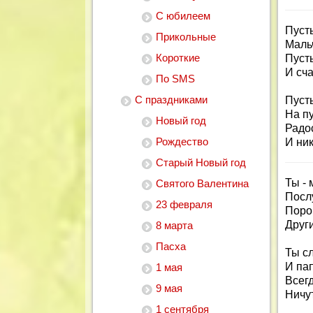
С юбилеем
Пуст
Прикольные
Маль
Короткие
Пусть
И сча
По SMS
С праздниками
Пусть
На пу
Новый год
Радос
Рождество
И ник
Старый Новый год
Ты - 
Святого Валентина
Посл
23 февраля
Поро
Други
8 марта
Пасха
Ты с
И па
1 мая
Всег
9 мая
Ничу
1 сентября