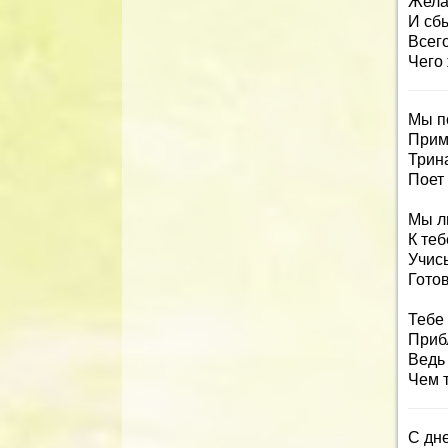
Жела
И сб
Всего
Чего
Мы п
Прими
Трина
Поет 
Мы л
К те
Учись
Готов
Тебе
Прибл
Ведь
Чем т
С дн