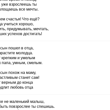
а уже взрослеешь ты
площаешь все мечты.
ем счастья! Что ещё?
да учиться хорошо,
ть, придумывать, мечтать,
ших успехов достигать!
 сын пошел в отца,
зрастите молодца.
т крепким и умелым
к папа, умным, смелым.
 сын похож на маму,
астливым станет сам!
т верным до конца
одлит любовь отца
же не маленький малыш,
быть повзрослее ты спешишь.