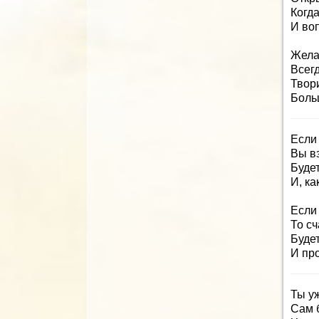
Когд
И во
Жела
Всег
Твори
Боль
Если
Вы в
Буде
И, ка
Если
То сч
Буде
И пр
Ты у
Сам 