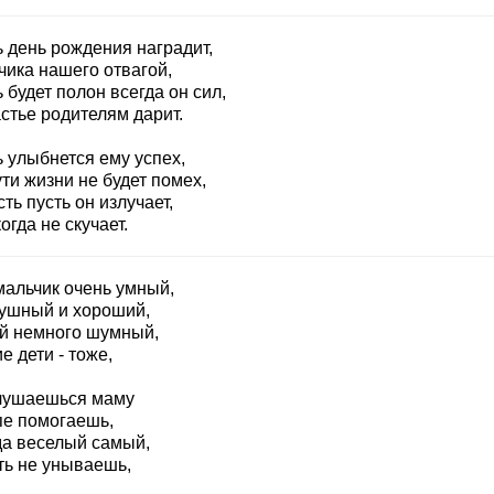
ь день рождения наградит,
чика нашего отвагой,
 будет полон всегда он сил,
стье родителям дарит.
 улыбнется ему успех,
ти жизни не будет помех,
ть пусть он излучает,
огда не скучает.
мальчик очень умный,
ушный и хороший,
й немного шумный,
е дети - тоже,
лушаешься маму
пе помогаешь,
да веселый самый,
ть не унываешь,