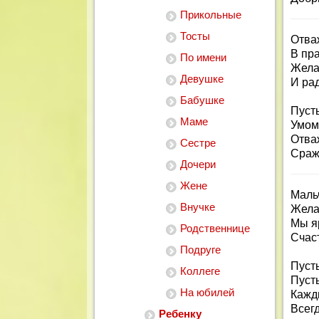
Прикольные
Тосты
Отва
В пр
По имени
Жела
Девушке
И рад
Бабушке
Пусть
Маме
Умом 
Отва
Сестре
Сраж
Дочери
Жене
Маль
Внучке
Жела
Мы я
Родственнице
Счас
Подруге
Пусть
Коллеге
Пусть
На юбилей
Кажд
Всег
Ребенку