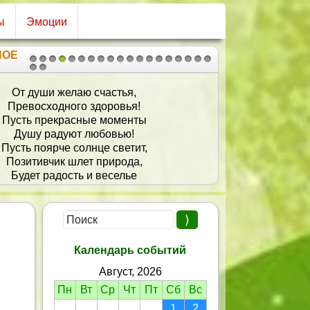
ы
Эмоции
НОЕ
1
2
3
4
5
6
7
8
9
10
11
12
13
14
15
16
17
18
19
20
21
От души желаю счастья,
Превосходного здоровья!
Пусть прекрасные моменты
Душу радуют любовью!
Пусть поярче солнце светит,
Позитивчик шлет природа,
Будет радость и веселье
В душе - майская погода!
Календарь событий
Август, 2026
Пн
Вт
Ср
Чт
Пт
Сб
Вс
1
2