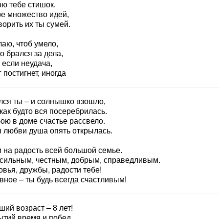
рю тебе стишок.
ре множество идей,
орить их ты сумей.
аю, чтоб умело,
о брался за дела,
 если неудача,
 постигнет, иногда
лся ты – и солнышко взошло,
как будто вся посеребрилась.
ою в доме счастье рассвело.
я любви душа опять открылась.
и на радость всей большой семье.
 сильным, честным, добрым, справедливым.
вья, дружбы, радости тебе!
вное – ты будь всегда счастливым!
ий возраст – 8 лет!
ытий время и побед,