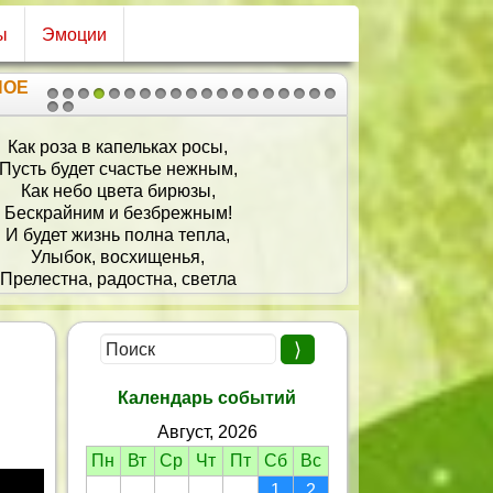
ы
Эмоции
НОЕ
1
2
3
4
5
6
7
8
9
10
11
12
13
14
15
16
17
18
19
20
21
Как роза в капельках росы,
Пусть будет счастье нежным,
Как небо цвета бирюзы,
Бескрайним и безбрежным!
И будет жизнь полна тепла,
Улыбок, восхищенья,
Прелестна, радостна, светла
Всегда, как в День Рожденья!
Календарь событий
Август, 2026
Пн
Вт
Ср
Чт
Пт
Сб
Вс
1
2