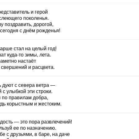
редставитель и герой
слеющего поколенья.
у поздравить, дорогой,
 сегодня с днём рожденья!
арше стал на целый год!
т куда-то зимы, лета.
заметно настаёт
 свершений и расцвета.
ь дуют с севера ветра —
 с улыбкой эти строки.
 по правилам добра,
удь корыстным и жестоким.
дость — это пора развлечений!
льзуй ее по назначению.
бе с друзьями, в баре, на даче