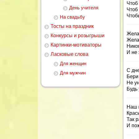
Чтоб 
День учителя
Чтоб 
Чтоб
На свадьбу
Тосты на праздник
Жела
Конкурсы и розыгрыши
Жела
Картинки-мотиваторы
Нико
И не
Ласковые слова
Для женщин
С дн
Для мужчин
Бери 
Не ун
Будь 
Наш 
Краси
Так 
И по