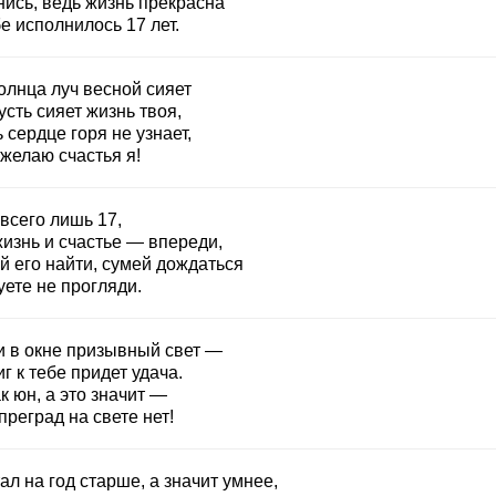
нись, ведь жизнь прекрасна
е исполнилось 17 лет.
олнца луч весной сияет
усть сияет жизнь твоя,
 сердце горя не узнает,
желаю счастья я!
всего лишь 17,
жизнь и счастье — впереди,
й его найти, сумей дождаться
уете не прогляди.
и в окне призывный свет —
г к тебе придет удача.
к юн, а это значит —
преград на свете нет!
ал на год старше, а значит умнее,