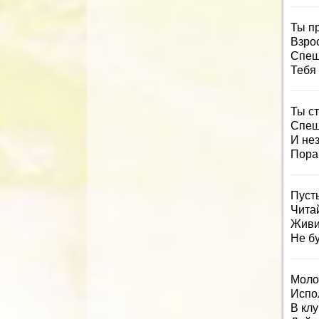
Ты п
Взро
Спеш
Тебя
Ты ст
Спеша
И не
Пора
Пуст
Читай
Живи
Не б
Моло
Испо
В клу