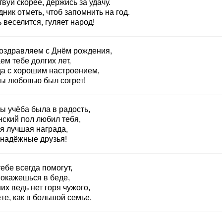
вуй скорее, держись за удачу.
ник отметь, чтоб запомнить на год.
 веселится, гуляет народ!
оздравляем с Днём рождения,
м тебе долгих лет,
да с хорошим настроением,
бы любовью был согрет!
ы учёба была в радость,
нский пол любил тебя,
оя лучшая награда,
 надёжные друзья!
ебе всегда помогут,
 окажешься в беде,
их ведь нет горя чужого,
те, как в большой семье.