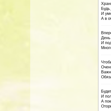
Храни
Будь
И умн
А в о
Впер
День
И под
Мног
Чтоб
Очен
Важн
Обяз
Буде
И по
А по
Отор