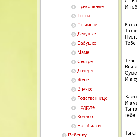
Огля
Прикольные
И теб
Тосты
По имени
Как с
Так п
Девушке
Пусть
Бабушке
Тебе 
Маме
Тебе 
Сестре
Вся 
Дочери
Суме
И в с
Жене
Внучке
Зажг
Родственнице
И вми
Подруге
Ты та
тебе 
Коллеге
На юбилей
Ты ст
Ребенку