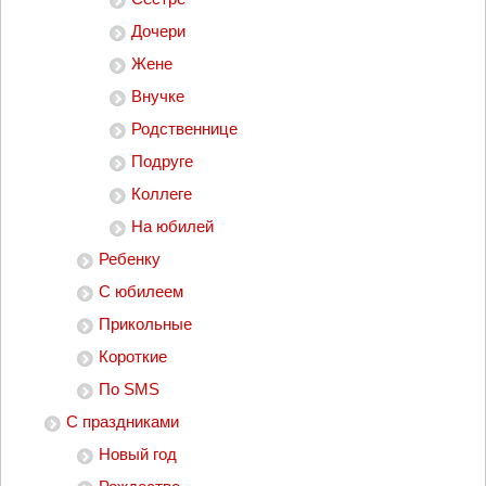
Дочери
Жене
Внучке
Родственнице
Подруге
Коллеге
На юбилей
Ребенку
С юбилеем
Прикольные
Короткие
По SMS
С праздниками
Новый год