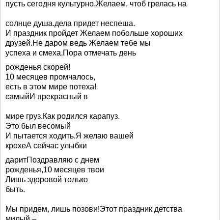
пусть сегодня культурно,Желаем, чтоб грелась на
солнце душа.дела придет неспеша.
И праздник пройдет Желаем побольше хороших
друзей.Не даром ведь Желаем тебе мы
успеха и смеха,Пора отмечать день
рожденья скорей!
10 месяцев промчалось,
есть в этом мире потеха!
самыйИ прекрасный в
мире груз.Как родился карапуз.
Это был весомый
И пытается ходить.Я желаю вашей
крохеА сейчас улыбки
даритПоздравляю с днем
рожденья,10 месяцев твои
Лишь здоровой только
быть.
Мы придем, лишь позови!Этот праздник детства
милый,–