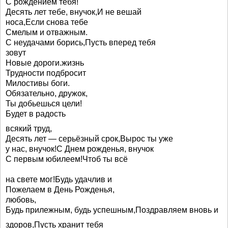
С рождением тебя!
Десять лет тебе, внучок,И не вешай
носа,Если снова тебе
Смелым и отважным.
С неудачами борись,Пусть вперед тебя
зовут
Новые дороги.жизнь
Трудности подбросит
Милостивы боги.
Обязательно, дружок,
Ты добьешься цели!
Будет в радость
всякий труд,
Десять лет — серьёзный срок,Вырос ты уже
у нас, внучок!С Днем рожденья, внучок
С первым юбилеем!Чтоб ты всё
на свете мог!Будь удачлив и
Пожелаем в День Рожденья,
любовь,
Будь прилежным, будь успешным,Поздравляем вновь и
здоров,Пусть хранит тебя