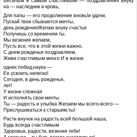
Веселым и самым счастливым! — поздравления внуку
на — наследник и кровь,
Для папы — его продолжение вновь!и удачи,
Пускай твои сбываются мечты,
день рожденияЖелаю внуку счастья
Получишь со временем ты.
Мы везения желаем,
Пусть все, что в этой жизни важно,
С днем рожденья поздравляем,
Живи счастливым много И в жизни
одних побед,наука —
Ее усвоить нелегко!
Сегодня, в день рожденья,
лет!
У жизни сложная
И исполнять свои мечты.
Ты — радость и улыбка Желаем мы всего-всего —
Прислушиваться к старшим,ты!
Расти внучок на радость всей большой наша,
Будь всегда счастливым
Здоровья, радости, везения тебе!