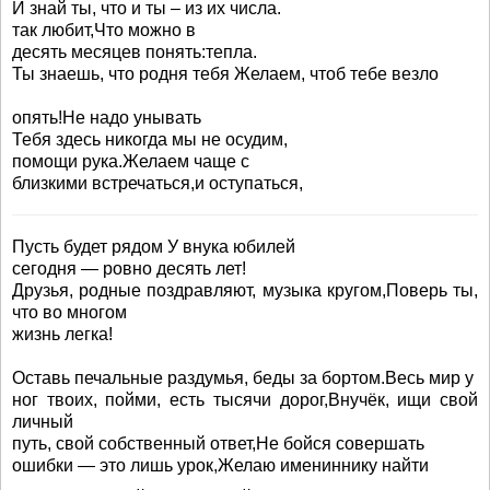
И знай ты, что и ты – из их числа.
так любит,Что можно в
десять месяцев понять:тепла.
Ты знаешь, что родня тебя Желаем, чтоб тебе везло
опять!Не надо унывать
Тебя здесь никогда мы не осудим,
помощи рука.Желаем чаще с
близкими встречаться,и оступаться,
Пусть будет рядом У внука юбилей
сегодня — ровно десять лет!
Друзья, родные поздравляют, музыка кругом,Поверь ты,
что во многом
жизнь легка!
Оставь печальные раздумья, беды за бортом.Весь мир у
ног твоих, пойми, есть тысячи дорог,Внучёк, ищи свой
личный
путь, свой собственный ответ,Не бойся совершать
ошибки — это лишь урок,Желаю имениннику найти