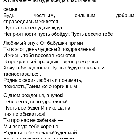
А главное – ты будь всегда счастливым!
семье.
Будь честным, сильным, добрым,
справедливым.живется!
Пусть во всем удачи ждут,
Неприятности пусть обойдут,Пусть весело тебе
Любимый внук! От бабушки прими
Ты в этот день чудесный поздравленья!
И жизнь тебя веселая коснется!
В прекрасный праздник – день рожденья!
Хочу тебе здоровья Пусть сбудутся желанья
твоиоставаться,
Родных своих любить и понимать,
пожелать,Таким же энергичным
С днем рожденья, внучек!
Тебя сегодня поздравляем!
Пусть все будет И никогда на
них не обижаться!
Ты про нас не забывай —
Мы всегда тебе хорошо,
Радости тебе желаем!будет май,
Будь на лучших лишь похожим!