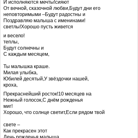
И исполняются мечты!сияют
От вечной, сказочной любви,Будут дни его
неповторимыми –Будут радостны и
Поздравляю малыша с именинами!
светлы!Хорошо пусть живется
и весело!
теплы,
Будут солнечны и
С каждым месяцем,
Ты малышка краше.
Милая улыбка,
Юбилей десятый,У звёздочки нашей,
кроха,
Прекраснейший росток!10 месяцев на
Нежный голосок,С днём рожденья
миг!
Хорошо, что солнце светит,Если рядом твой
свете –
Как прекрасен этот
День рожденья малыша.