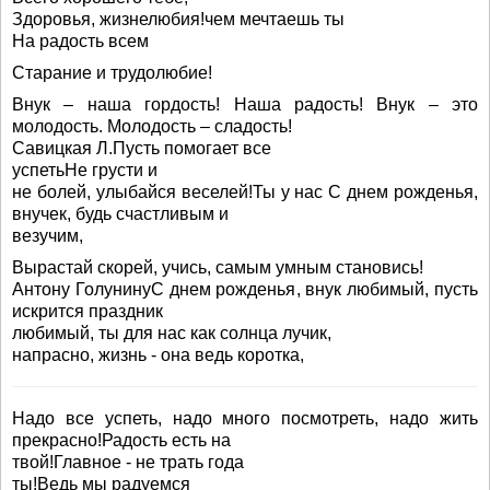
Здоровья, жизнелюбия!чем мечтаешь ты
На радость всем
Старание и трудолюбие!
Внук – наша гордость! Наша радость! Внук – это
молодость. Молодость – сладость!
Савицкая Л.Пусть помогает все
успетьНе грусти и
не болей, улыбайся веселей!Ты у нас С днем рожденья,
внучек, будь счастливым и
везучим,
Вырастай скорей, учись, самым умным становись!
Антону ГолунинуС днем рожденья, внук любимый, пусть
искрится праздник
любимый, ты для нас как солнца лучик,
напрасно, жизнь - она ведь коротка,
Надо все успеть, надо много посмотреть, надо жить
прекрасно!Радость есть на
твой!Главное - не трать года
ты!Ведь мы радуемся