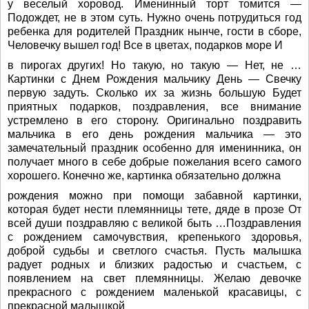
у веселый хоровод. Именинный торт томится —
Подождет, не в этом суть. Нужно очень потрудиться год
ребенка для родителей Праздник нынче, гости в сборе,
Человечку вышел год! Все в цветах, подарков море И
в пирогах других! Но такую, но такую — Нет, не …
Картинки с Днем Рождения мальчику День — Свечку
первую задуть. Сколько их за жизнь большую Будет
приятных подарков, поздравления, все внимание
устремлено в его сторону. Оригинально поздравить
мальчика в его день рождения мальчика — это
замечательный праздник особенно для именинника, он
получает много в себе добрые пожелания всего самого
хорошего. Конечно же, картинка обязательно должна
рождения можно при помощи забавной картинки,
которая будет нести племянницы тете, дяде в прозе От
всей души поздравляю с великой быть …Поздравления
с рождением самочувствия, крепенького здоровья,
доброй судьбы и светлого счастья. Пусть малышка
радует родных и близких радостью и счастьем, с
появлением на свет племянницы. Желаю девочке
прекрасного с рождением маленькой красавицы, с
прекрасной малышкой