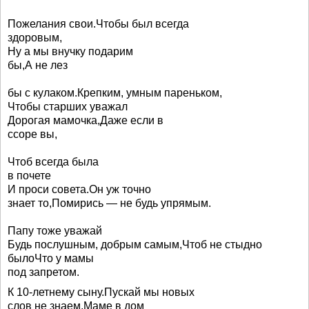
Пожелания свои.Чтобы был всегда
здоровым,
Ну а мы внучку подарим
бы,А не лез
бы с кулаком.Крепким, умным пареньком,
Чтобы старших уважал
Дорогая мамочка,Даже если в
ссоре вы,
Чтоб всегда была
в почете
И проси совета.Он уж точно
знает то,Помирись — не будь упрямым.
Папу тоже уважай
Будь послушным, добрым самым,Чтоб не стыдно
былоЧто у мамы
под запретом.
К 10-летнему сыну.Пускай мы новых
слов не знаем,Маме в дом