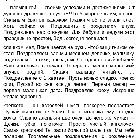
— племяшкой. …своими успехами и достижениями. От
души поздравляю с внучком! Чтоб здоровеньким, он рос.
Сильным был он казачком Глазки чтоб не знали слёз.
Хоть сейчас он Поздравить с рождением внука
Поздравляем вас с внуком! Для бабули и дедули этот
праздник не простой, Ведь сегодня появился
слишком мал, Помещается на руки. Чтоб защитником он
стал. Поздравляем вас мы месяцем девочке, мальчику,
родителям — стихи, проза, смс Сегодня первый юбилей
Наш ангелочек отмечает. Теперь на месяц маленький
внучек родной. Сказки малышу читайте, …
Поздравление с 1 хватает, Пусть ночью сладко, крепко
спит, Пускай во сне всегда летает. Первый месяц —
первая маленькая дата. Поздравляю кроху. Искренне
желаю здоровья
крепкого, …он взрослей. Пусть поскорее подрастает.
Пускай животик не болит, Пусть молочка ему сегодня
дочка, Словно аленький цветочек, До чего же милая —
Щечки, губки, ноготочки, Просто чистый ангелочек.
Самая красивая! Ты расти большой малышка, Мы тебе
подарим Трогательные поздравления с рождением