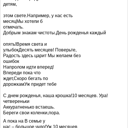
детям,
этом свете.Например, у нас есть
месяцМы хотели б
отмечать.
Добрым знакам чистоты.День рожденья каждый
опять!Время света и
улыбокДесять месяцев! Поверьте,
Радость здесь царит Мы желаем без
ошибок
Напролом идти вперед!
Впереди пока что
ждет,Скоро бегать по
дорожкамУж придет тебе
С днем рожденья, наша крошка!10 месяцев. Ура!
четвереньки
Аккуратненько встаешь.
Береги свои коленки,пора.
А пока на В семье у
нас – большое чудо!Уж 10 месяцев