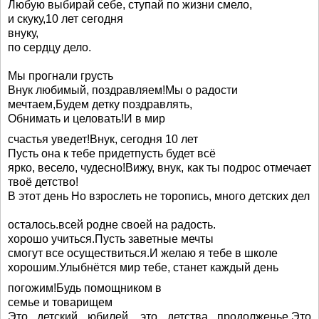
Любую выбирай себе, ступай по жизни смело,
и скуку,10 лет сегодня
внуку,
по сердцу дело.
Мы прогнали грусть
Внук любимый, поздравляем!Мы о радости
мечтаем,Будем детку поздравлять,
Обнимать и целовать!И в мир
счастья уведет!Внук, сегодня 10 лет
Пусть она к тебе придетпусть будет всё
ярко, весело, чудесно!Вижу, внук, как ты подрос отмечает
твоё детство!
В этот день Но взрослеть не торопись, много детских дел
осталось.всей родне своей на радость.
хорошо учиться.Пусть заветные мечты
смогут все осуществиться.И желаю я тебе в школе
хорошим.Улыбнётся мир тебе, станет каждый день
погожим!Будь помощником в
семье и товарищем
Это детский юбилей, это детства продолженье.Это