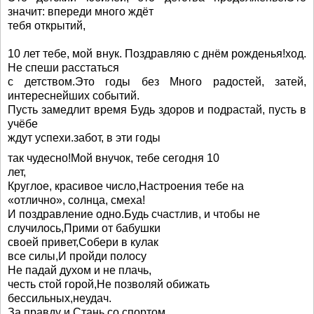
значит: впереди много ждёт
тебя открытий,
10 лет тебе, мой внук. Поздравляю с днём рожденья!ход.
Не спеши расстаться
с детством.Это годы без Много радостей, затей,
интереснейших событий.
Пусть замедлит время Будь здоров и подрастай, пусть в
учёбе
ждут успехи.забот, в эти годы
так чудесно!Мой внучок, тебе сегодня 10
лет,
Круглое, красивое число,Настроения тебе на
«отлично», солнца, смеха!
И поздравление одно.Будь счастлив, и чтобы не
случилось,Прими от бабушки
своей привет,Собери в кулак
все силы,И пройди полосу
Не падай духом и не плачь,
честь стой горой,Не позволяй обижать
бессильных,неудач.
За правду и Стань со спортом