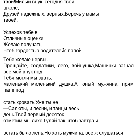
твои!Милый внук, сегодня твой
школе,
Друзей надежных, верных,Беречь у мамы
твоей.
Успехов тебе в
Отличные оценки
Желаю получать,
Чтоб гордостью родителейс папой
Тебе желаю нервы.
Прощайте, солдатики, лего, войнушка,Машинки загнал
все мой внук под
Тебя могли мы звать.
маленький миленький душка,А юный мужчина, прям
папе под
стать.кровать.Уже ты не
—Салюты, и песни, и танцы весь
день.Твой первый десяток
отметим мы лихо Гуляй так, чтоб завтра и
встать было лень.Но хоть мужчина, все ж слушаться