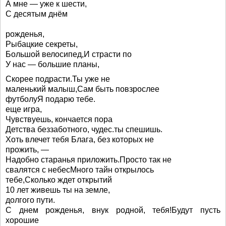
А мне — уже к шести,
С десятым днём
рожденья,
Рыбацкие секреты,
Большой велосипед,И страсти по
У нас — большие планы,
Скорее подрасти.Ты уже не
маленький малыш,Сам быть повзрослее
футболуЯ подарю тебе.
еще игра,
Чувствуешь, кончается пора
Детства беззаботного, чудес.ты спешишь.
Хоть влечет тебя Блага, без которых не
прожить, —
Надобно старанья приложить.Просто так не
свалятся с небесМного тайн открылось
тебе,Сколько ждет открытий
10 лет живешь ты на земле,
долгого пути.
С днем рожденья, внук родной, тебя!Будут пусть
хорошие