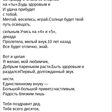
на «ты»,Будь здоровым и
И удача прибудет
с тобой,
Мечтай, веселись, играй,Солнце будет твой
путь освещать,
сильным.Учись на «4» и «5»,
декада
Пролетела, милый внук.10 лет назад
Все будет отлично, знай.
Вот и целая
Я желаю, мой любимчик,
Добрым пареньком расти,Быть здоровым и
раздалсяПервый, долгожданный звук.
нести.
Единственному внуку —
Большой-большой привет,счастливым,
Радость близким лишь
Тебя поздравит дед.
Тебе всего десяток,