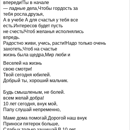
впереди!Ты в начале
— ладные дела,Чтобы гордость за
тебя росла.друзья,
А в учебе А для счастья у тебя все
есть.Интересов будет пусть
не счесть!Чтоб желанья исполнялись
впредь.
Радостно живи, учись, расти!Надо только очень
захотеть,Чтоб на счастье
жизнь была щедра,Мир люби и
Веселей на жизнь
свою смотри!
Твой сегодня юбилей.
Добрый ты, хороший мальчик.
Будь смышленым, не болей.
всем желай добра!
10 лет сегодня, внук мой,
Папу слушай непременно,
Маме дома помогай.Дорогой наш внук
Приноси пятерок больше,
Слабых только защищай,В 10 лет