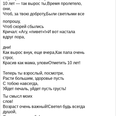
10 лет — так вырос ты,Время пролетело,
они,
Чтоб, за твою доброту,Были светлыми все
попрошу,
Чтоб скорей сбылись
Кричал: «Агу, «пивет»!»И вот настала
вдруг пора,
дни!
Как вырос внук, еще вчера,Как папа очень
строг,
Красив как мама, уловиОтметить 10 лет!
Теперь ты взрослый, посмотри,
Расти большим, здоровье пусть
С тобою навсегда,
Уйдет печаль, уйдет пусть грусть!
Ты смысл моих
слов!
Возраст очень важный!Светел будь всегда
душой,