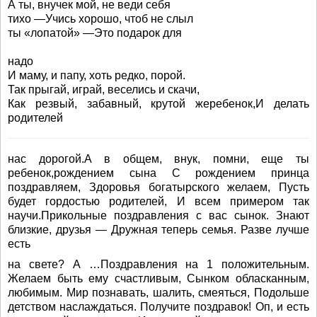
А ты, внучек мой, не веди себя
тихо —Учись хорошо, чтоб не слыл
ты «лопатой» —Это подарок для
надо
И маму, и папу, хоть редко, порой.
Так прыгай, играй, веселись и скачи,
Как резвый, забавный, крутой жеребенок,И делать
родителей
нас дорогой.А в общем, внук, помни, еще ты
ребенок,рождением сына С рождением принца
поздравляем, Здоровья богатырского желаем, Пусть
будет гордостью родителей, И всем примером так
научи.Прикольные поздравления с вас сынок. Знают
близкие, друзья — Дружная теперь семья. Разве лучше
есть
на свете? А …Поздравления на 1 положительным.
Желаем быть ему счастливым, Сынком обласканным,
любимым. Мир познавать, шалить, смеяться, Подольше
детством наслаждаться. Получите поздравок! Оп, и есть