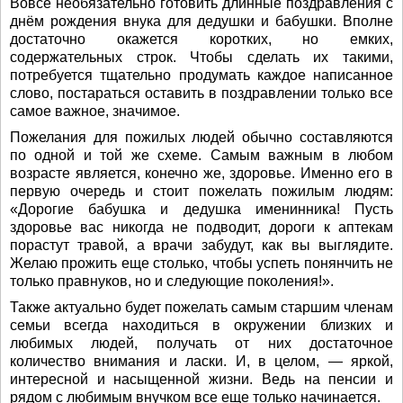
Вовсе необязательно готовить длинные поздравления с
днём рождения внука для дедушки и бабушки. Вполне
достаточно окажется коротких, но емких,
содержательных строк. Чтобы сделать их такими,
потребуется тщательно продумать каждое написанное
слово, постараться оставить в поздравлении только все
самое важное, значимое.
Пожелания для пожилых людей обычно составляются
по одной и той же схеме. Самым важным в любом
возрасте является, конечно же, здоровье. Именно его в
первую очередь и стоит пожелать пожилым людям:
«Дорогие бабушка и дедушка именинника! Пусть
здоровье вас никогда не подводит, дороги к аптекам
порастут травой, а врачи забудут, как вы выглядите.
Желаю прожить еще столько, чтобы успеть понянчить не
только правнуков, но и следующие поколения!».
Также актуально будет пожелать самым старшим членам
семьи всегда находиться в окружении близких и
любимых людей, получать от них достаточное
количество внимания и ласки. И, в целом, — яркой,
интересной и насыщенной жизни. Ведь на пенсии и
рядом с любимым внучком все еще только начинается.