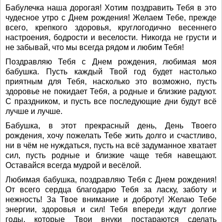
Бабулечка наша дорогая! Хотим поздравить Тебя в это
чудесное утро с Днем рождения! Желаем Тебе, прежде
всего, крепкого здоровья, круглогодично весеннего
настроения, бодрости и веселости. Никогда не грусти и
не забывай, что мы всегда рядом и любим Тебя!
Поздравляю Тебя с Днем рождения, любимая моя
бабушка. Пусть каждый Твой год будет настолько
приятным для Тебя, насколько это возможно, пусть
здоровье не покидает Тебя, а родные и близкие радуют.
С праздником, и пусть все последующие дни будут всё
лучше и лучше.
Бабушка, в этот прекрасный день, День Твоего
рождения, хочу пожелать Тебе жить долго и счастливо,
ни в чём не нуждаться, пусть на всё задуманное хватает
сил, пусть родные и близкие чаще тебя навещают.
Оставайся всегда мудрой и весёлой.
Любимая бабушка, поздравляю Тебя с Днем рождения!
От всего сердца благодарю Тебя за ласку, заботу и
нежность! За Твое внимание и доброту! Желаю Тебе
энергии, здоровья и сил! Тебя впереди ждут долгие
годы, которые Твои внуки постараются сделать