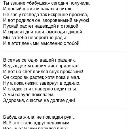
Ты звание «бабушка» сегодня получила
И новый в жизни начался виток.
Не зря у господа так искренне просила,
И вот родился он, здоровенький внучок!
Пускай растет надеждой и отрадой
И скрасит дни твои, омолодит душой.
Мы за тебя невероятно рады
И в этот день мы мысленно с тобой!
В семье сегодня вашей праздник,
Ведь к детям вашим аист прилетал!
И вот на свет явился внук-проказник!
Он скоро вырастет, хотя пока и мал.
Ну а пока лежит, завернут в одеяло,
И сладко спит, наверно видит сны.
А мы бабуле пожелаем,
Здоровья, счастья на долгие дни!
Бабушка жила, не покладая рук…
Всё это стало вдруг неважным:
Ведь у бабушки родился внук!