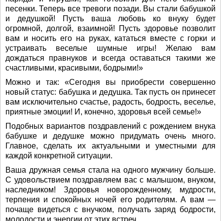
песенки. Теперь все тревоги позади. Вы стали бабушкой
и дедушкой! Пусть ваша любовь ко внуку будет
огромной, долгой, взаимной! Пусть здоровье позволит
вам и носить его на руках, кататься вместе с горки и
устраивать веселые шумные игры! Желаю вам
дождаться правнуков и всегда оставаться такими же
счастливыми, красивыми, бодрыми!»
Можно и так: «Сегодня вы приобрести совершенно
новый статус: бабушка и дедушка. Так пусть он принесет
вам исключительно счастье, радость, бодрость, веселье,
приятные эмоции! И, конечно, здоровья всей семье!»
Подобных вариантов поздравлений с рождением внука
бабушке и дедушке можно придумать очень много.
Главное, сделать их актуальными и уместными для
каждой конкретной ситуации.
Ваша дружная семья стала на одного мужчину больше.
С удовольствием поздравляем вас с малышом, внуком,
наследником! Здоровья новорожденному, мудрости,
терпения и спокойных ночей его родителям. А вам —
почаще видеться с внучком, получать заряд бодрости,
молодости и энергии от этих встреч.