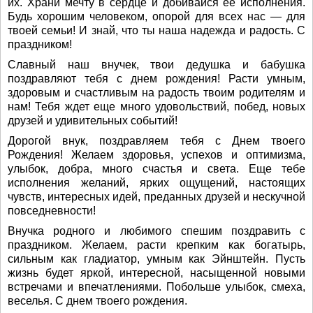
их. Храни мечту в сердце и добивайся ее исполнения.
Будь хорошим человеком, опорой для всех нас — для
твоей семьи! И знай, что ты наша надежда и радость. С
праздником!
Славный наш внучек, твои дедушка и бабушка
поздравляют тебя с днем рождения! Расти умным,
здоровым и счастливым на радость твоим родителям и
нам! Тебя ждет еще много удовольствий, побед, новых
друзей и удивительных событий!
Дорогой внук, поздравляем тебя с Днем твоего
Рождения! Желаем здоровья, успехов и оптимизма,
улыбок, добра, много счастья и света. Еще тебе
исполнения желаний, ярких ощущений, настоящих
чувств, интересных идей, преданных друзей и нескучной
повседневности!
Внучка родного и любимого спешим поздравить с
праздником. Желаем, расти крепким как богатырь,
сильным как гладиатор, умным как Эйнштейн. Пусть
жизнь будет яркой, интересной, насыщенной новыми
встречами и впечатлениями. Побольше улыбок, смеха,
веселья. С днем твоего рождения.