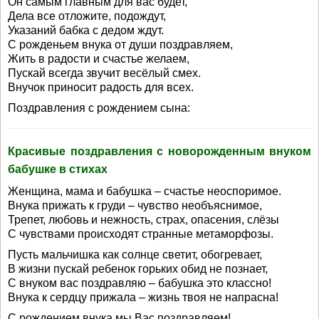
Он самым главным для вас будет,
Дела все отложите, подождут,
Указаний бабка с дедом ждут.
С рожденьем внука от души поздравляем,
Жить в радости и счастье желаем,
Пускай всегда звучит весёлый смех.
Внучок приносит радость для всех.
Поздравления с рождением сына:
Красивые поздравления с новорожденным внуком
бабушке в стихах
Женщина, мама и бабушка – счастье неоспоримое.
Внука прижать к груди – чувство необъяснимое,
Трепет, любовь и нежность, страх, опасения, слёзы
С чувствами происходят странные метаморфозы.
Пусть мальчишка как солнце светит, обогревает,
В жизни пускай ребенок горьких обид не познает,
С внуком вас поздравляю – бабушка это классно!
Внука к сердцу прижала – жизнь твоя не напрасна!
С рождением внука мы Вас поздравляем!