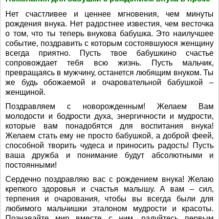
Нет счастливее и ценнее мгновения, чем минуты
рождения внука. Нет радостнее известия, чем весточка
о том, что ты теперь внукова бабушка. Это наилучшее
событие, поздравить с которым состоявшуюся женщину
всегда приятно. Пусть твое бабушкино счастье
сопровождает тебя всю жизнь. Пусть мальчик,
превращаясь в мужчину, останется любящим внуком. Ты
же будь обожаемой и очаровательной бабушкой –
женщиной.
Поздравляем с новорожденным! Желаем Вам
молодости и бодрости духа, энергичности и мудрости,
которые вам понадобятся для воспитания внука!
Желаем стать ему не просто бабушкой, а доброй феей,
способной творить чудеса и приносить радость! Пусть
ваша дружба и понимание будут абсолютными и
постоянными!
Сердечно поздравляю вас с рождением внука! Желаю
крепкого здоровья и счастья малышу. А вам – сил,
терпения и очарования, чтобы вы всегда были для
любимого мальчишки эталоном мудрости и красоты.
Познавайте мир вместе с ним, радуйтесь первым