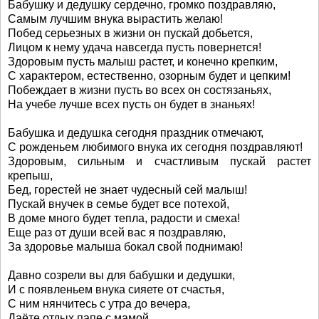
Бабушку и дедушку сердечно, громко поздравляю,
Самым лучшим внука вырастить желаю!
Побед серьезных в жизни он пускай добьется,
Лицом к нему удача навсегда пусть повернется!
Здоровым пусть малыш растет, и конечно крепким,
С характером, естественно, озорным будет и цепким!
Побеждает в жизни пусть во всех он состязаньях,
На учебе лучше всех пусть он будет в знаньях!
Бабушка и дедушка сегодня праздник отмечают,
С рожденьем любимого внука их сегодня поздравляют!
Здоровым, сильным и счастливым пускай растет
крепыш,
Бед, горестей не знает чудесный сей малыш!
Пускай внучек в семье будет все потехой,
В доме много будет тепла, радости и смеха!
Еще раз от души всей вас я поздравляю,
За здоровье малыша бокал свой поднимаю!
Давно созрели вы для бабушки и дедушки,
И с появленьем внука сияете от счастья,
С ним нянчитесь с утра до вечера,
Даёте отдых папе с мамой.