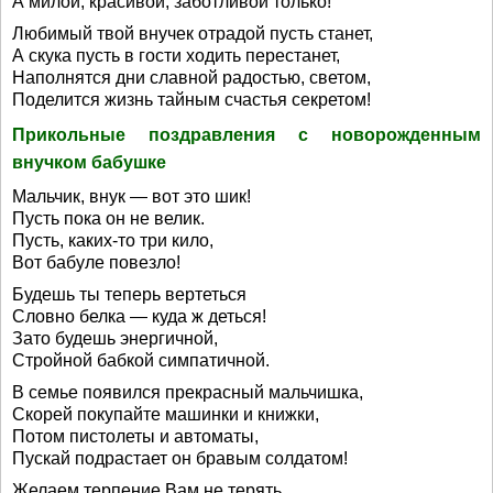
А милой, красивой, заботливой только!
Любимый твой внучек отрадой пусть станет,
А скука пусть в гости ходить перестанет,
Наполнятся дни славной радостью, светом,
Поделится жизнь тайным счастья секретом!
Прикольные поздравления с новорожденным
внучком бабушке
Мальчик, внук — вот это шик!
Пусть пока он не велик.
Пусть, каких-то три кило,
Вот бабуле повезло!
Будешь ты теперь вертеться
Словно белка — куда ж деться!
Зато будешь энергичной,
Стройной бабкой симпатичной.
В семье появился прекрасный мальчишка,
Скорей покупайте машинки и книжки,
Потом пистолеты и автоматы,
Пускай подрастает он бравым солдатом!
Желаем терпение Вам не терять,