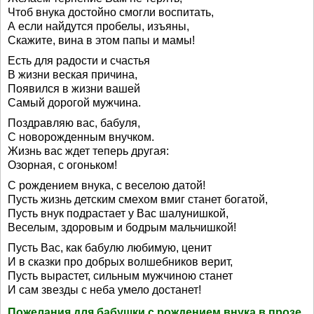
Чтоб внука достойно смогли воспитать,
А если найдутся пробелы, изъяны,
Скажите, вина в этом папы и мамы!
Есть для радости и счастья
В жизни веская причина,
Появился в жизни вашей
Самый дорогой мужчина.
Поздравляю вас, бабуля,
С новорожденным внучком.
Жизнь вас ждет теперь другая:
Озорная, с огоньком!
С рождением внука, с веселою датой!
Пусть жизнь детским смехом вмиг станет богатой,
Пусть внук подрастает у Вас шалунишкой,
Веселым, здоровым и бодрым мальчишкой!
Пусть Вас, как бабулю любимую, ценит
И в сказки про добрых волшебников верит,
Пусть вырастет, сильным мужчиною станет
И сам звезды с неба умело достанет!
Пожелания для бабушки с рождением внука в прозе