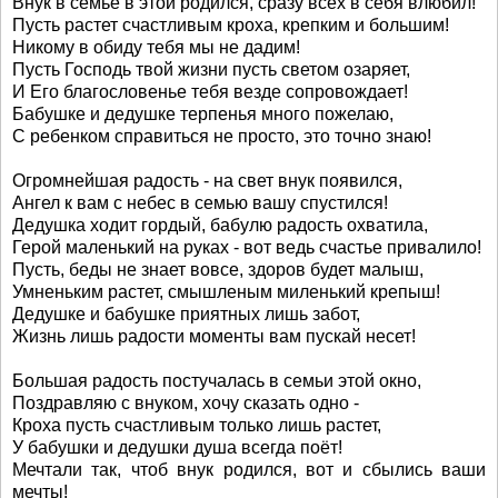
Внук в семье в этой родился, сразу всех в себя влюбил!
Пусть растет счастливым кроха, крепким и большим!
Никому в обиду тебя мы не дадим!
Пусть Господь твой жизни пусть светом озаряет,
И Его благословенье тебя везде сопровождает!
Бабушке и дедушке терпенья много пожелаю,
С ребенком справиться не просто, это точно знаю!
Огромнейшая радость - на свет внук появился,
Ангел к вам с небес в семью вашу спустился!
Дедушка ходит гордый, бабулю радость охватила,
Герой маленький на руках - вот ведь счастье привалило!
Пусть, беды не знает вовсе, здоров будет малыш,
Умненьким растет, смышленым миленький крепыш!
Дедушке и бабушке приятных лишь забот,
Жизнь лишь радости моменты вам пускай несет!
Большая радость постучалась в семьи этой окно,
Поздравляю с внуком, хочу сказать одно -
Кроха пусть счастливым только лишь растет,
У бабушки и дедушки душа всегда поёт!
Мечтали так, чтоб внук родился, вот и сбылись ваши
мечты!