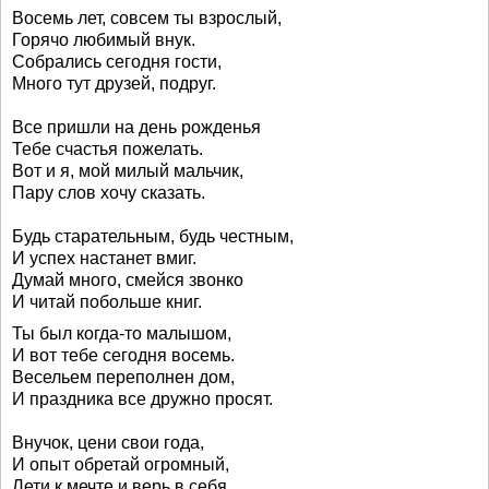
Восемь лет, совсем ты взрослый,
Горячо любимый внук.
Собрались сегодня гости,
Много тут друзей, подруг.
Все пришли на день рожденья
Тебе счастья пожелать.
Вот и я, мой милый мальчик,
Пару слов хочу сказать.
Будь старательным, будь честным,
И успех настанет вмиг.
Думай много, смейся звонко
И читай побольше книг.
Ты был когда-то малышом,
И вот тебе сегодня восемь.
Весельем переполнен дом,
И праздника все дружно просят.
Внучок, цени свои года,
И опыт обретай огромный,
Лети к мечте и верь в себя,