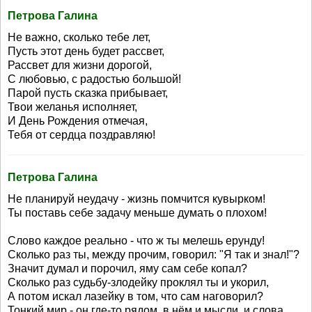
Петрова Галина
Не важно, сколько тебе лет,
Пусть этот день будет рассвет,
Рассвет для жизни дорогой,
С любовью, с радостью большой!
Парой пусть сказка прибывает,
Твои желанья исполняет,
И День Рождения отмечая,
Тебя от сердца поздравляю!
Петрова Галина
Не планируй неудачу - жизнь помчится кувырком!
Ты поставь себе задачу меньше думать о плохом!
Слово каждое реально - что ж ты мелешь ерунду!
Сколько раз ты, между прочим, говорил: "Я так и знал!"?
Значит думал и порочил, яму сам себе копал?
Сколько раз судьбу-злодейку проклял ты и укорил,
А потом искал лазейку в том, что сам наговорил?
Тонкий мир - он где-то рядом, в нём и мысли, и слова