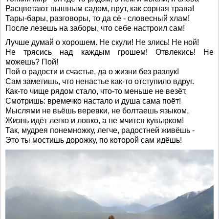
Расцветают пышным садом, прут, как сорная трава!
Тары-бары, разговоры, то да сё - словесный хлам!
После лезешь на заборы, что себе настроил сам!
Лучше думай о хорошем. Не скули! Не злись! Не ной!
Не трясись над каждым грошем! Отвлекись! Не
можешь? Пой!
Пой о радости и счастье, да о жизни без разлук!
Сам заметишь, что ненастье как-то отступило вдруг.
Как-то чище рядом стало, что-то меньше не везёт,
Смотришь: времечко настало и душа сама поёт!
Мыслями не вьёшь веревки, не болтаешь языком,
Жизнь идёт легко и ловко, а не мчится кувырком!
Так, мудрея понемножку, легче, радостней живёшь -
Это ты мостишь дорожку, по которой сам идёшь!