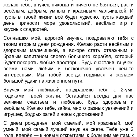
желаю тебе, внучек, никогда и ничего не бояться, расти
весёлым, добрым, умным и красивым мальчишкой. И
пусть в твоей жизни всё будет чудесно, пусть каждый
день приносит море удовольствий, весёлых игр и
вкусных сладостей.
Солнышко моё, дорогой внучек, поздравляю тебя с
твоим вторым днем рождения. Желаю расти весёлым и
здоровым мальчишкой, а вскоре стать отважным и
бравым капитаном своего большого корабля, который
будет покорять любые просторы. Будь счастлив, внучек,
всеми нами любим и бесконечно увлечён чем-то
интересным. Мы тобой всегда гордимся и желаем
большой удачи на жизненном пути.
Внучек мой любимый, поздравляю тебя с 2-умя
годиками твоей жизни. Оставайся всегда для нас
великим счастьем и любовью, будь здоровым и
весёлым. Желаю тебе, зайка, много разных увлечений и
игрушек, бодрых затей и новых достижений.
С днем рожденья, мой смелый, мой красивый, мой
умный, мой самый лучший внук на свете. Тебе уже 2
года, вперёд — к новым открытиям, к большим мечтам, к