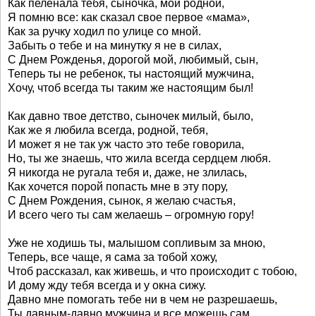
Как пеленала тебя, сыночка, мой родной,
Я помню все: как сказал свое первое «мама»,
Как за ручку ходил по улице со мной.
Забыть о тебе и на минутку я не в силах,
С Днем Рожденья, дорогой мой, любимый, сын,
Теперь ты не ребенок, ты настоящий мужчина,
Хочу, чтоб всегда ты таким же настоящим был!
Как давно твое детство, сыночек милый, было,
Как же я любила всегда, родной, тебя,
И может я не так уж часто это тебе говорила,
Но, ты же знаешь, что жила всегда сердцем любя.
Я никогда не ругала тебя и, даже, не злилась,
Как хочется порой попасть мне в эту пору,
С Днем Рождения, сынок, я желаю счастья,
И всего чего ты сам желаешь – огромную гору!
Уже не ходишь ты, малышом сопливым за мною,
Теперь, все чаще, я сама за тобой хожу,
Чтоб рассказал, как живешь, и что происходит с тобою,
И дому жду тебя всегда и у окна сижу.
Давно мне помогать тебе ни в чем не разрешаешь,
Ты давным-давно мужчина и все можешь сам,