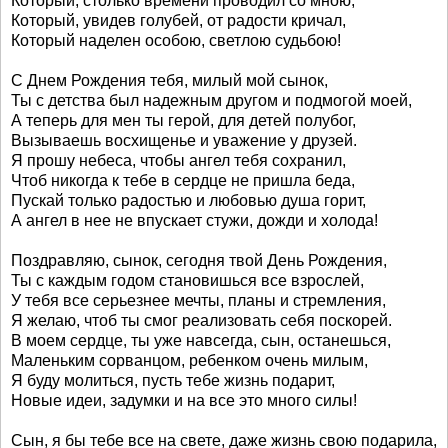
Который, столько времени проводил со мною,
Который, увидев голубей, от радости кричал,
Который наделен особою, светлою судьбою!
С Днем Рождения тебя, милый мой сынок,
Ты с детства был надежным другом и подмогой моей,
А теперь для мен ты герой, для детей полубог,
Вызываешь восхищенье и уважение у друзей.
Я прошу небеса, чтобы ангел тебя сохранил,
Чтоб никогда к тебе в сердце не пришла беда,
Пускай только радостью и любовью душа горит,
А ангел в нее не впускает стужи, дожди и холода!
Поздравляю, сынок, сегодня твой День Рождения,
Ты с каждым годом становишься все взрослей,
У тебя все серьезнее мечты, планы и стремления,
Я желаю, чтоб ты смог реализовать себя поскорей.
В моем сердце, ты уже навсегда, сын, останешься,
Маленьким сорванцом, ребенком очень милым,
Я буду молиться, пусть тебе жизнь подарит,
Новые идеи, задумки и на все это много силы!
Сын, я бы тебе все на свете, даже жизнь свою подарила,