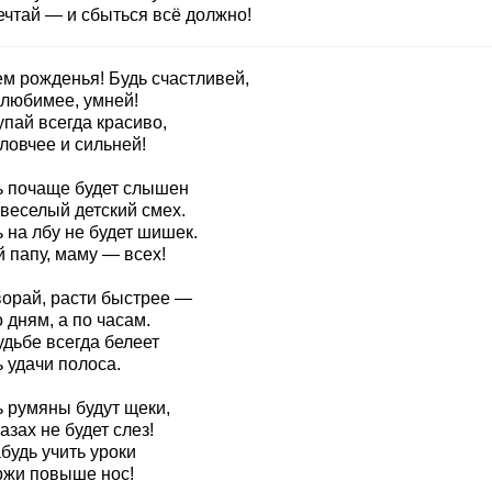
ечтай — и сбыться всё должно!
ем рожденья! Будь счастливей,
 любимее, умней!
пай всегда красиво,
ловчее и сильней!
ь почаще будет слышен
 веселый детский смех.
 на лбу не будет шишек.
 папу, маму — всех!
ворай, расти быстрее —
 дням, а по часам.
удьбе всегда белеет
 удачи полоса.
ь румяны будут щеки,
азах не будет слез!
будь учить уроки
ржи повыше нос!