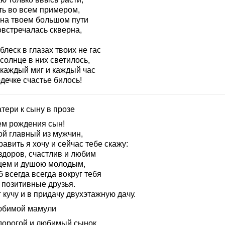
ть во всем примером,
 на твоем большом пути
овстречалась скверна,
блеск в глазах твоих не гас
солнце в них светилось,
 каждый миг и каждый час
дечке счастье билось!
тери к сыну в прозе
ем рождения сын!
ой главный из мужчин,
авить я хочу и сейчас тебе скажу:
здоров, счастлив и любим
цем и душою молодым,
б всегда всегда вокруг тебя
 позитивные друзья.
 кучу и в придачу двухэтажную дачу.
юбимой мамули
дорогой и любимый сынок,