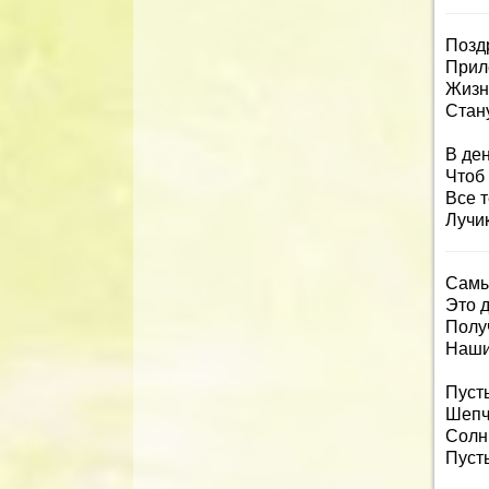
Позд
Прил
Жизн
Стану
В де
Чтоб
Все 
Лучи
Самы
Это 
Полу
Наши
Пусть
Шепч
Солн
Пуст