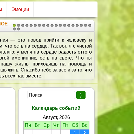
ы
Эмоции
НОЕ
1
2
3
4
5
6
7
8
9
10
11
12
13
14
15
16
17
18
19
20
21
ставайся умной и счастливой,
Позитивной, молодой!
Будь всегда самой красивой,
На весь мир такой одной!
Календарь событий
Август, 2026
Пн
Вт
Ср
Чт
Пт
Сб
Вс
1
2