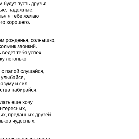
 будут пусть друзья
ые, надежные,
тья я тебе желаю
его хорошего.
ем рожденья, солнышко,
ольчик звонкий.
 ведет тебя успех
ку легонько.
 с папой слушайся,
 улыбайся,
азуму и сил
тства набирайся.
лать еще хочу
интересных,
ых, преданных друзей
ньков чудесных.
ю только ввысь расти,