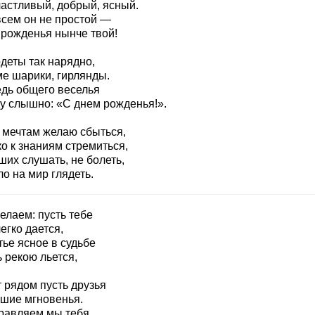
частливый, добрый, ясный.
всем он не простой —
 рожденья нынче твой!
деты так нарядно,
ме шарики, гирлянды.
едь общего веселья
у слышно: «С днем рожденья!».
 мечтам желаю сбыться,
о к знаниям стремиться,
ших слушать, не болеть,
о на мир глядеть.
елаем: пусть тебе
егко дается,
ье ясное в судьбе
 рекою льется,
 рядом пусть друзья
чшие мгновенья.
равляем мы тебя