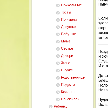
Нынч
Прикольные
Тосты
Солн
По имени
здор
Девушке
сюрп
жизн
Бабушке
мгно
Маме
Сестре
Позд
Дочери
И хо
Слуш
Жене
И ста
Внучке
Детст
Родственнице
Блещу
Подруге
Поло
Наяву
Коллеге
На юбилей
Чуде
Волше
Ребенку