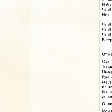
И бы
Чтоб
Не п
Чтоб 
Чтоб 
Чтоб
В сер
От ма
С дн
Ты м
Поздр
будь 
серд
и что
были
денег
От л
Мой 