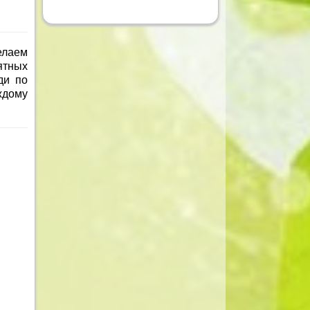
елаем
ятных
ди по
ждому