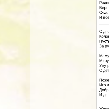
Рядом
Верн
Счас
И вс
С дн
Колок
Пусть
За ру
Маму
Миру
Уму-р
С де
Поже
Игр 
Добр
И де
Жела