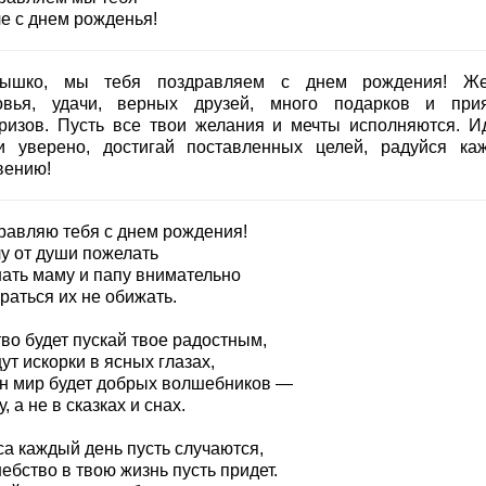
е с днем рожденья!
ышко, мы тебя поздравляем с днем рождения! Ж
овья, удачи, верных друзей, много подарков и при
ризов. Пусть все твои желания и мечты исполняются. И
и уверено, достигай поставленных целей, радуйся ка
вению!
равляю тебя с днем рождения!
чу от души пожелать
ать маму и папу внимательно
раться их не обижать.
во будет пускай твое радостным,
т искорки в ясных глазах,
н мир будет добрых волшебников —
, а не в сказках и снах.
са каждый день пусть случаются,
бство в твою жизнь пусть придет.