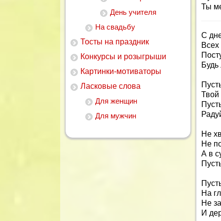
Ты м
День учителя
На свадьбу
С дн
Тосты на праздник
Всех
Посту
Конкурсы и розыгрыши
Будь 
Картинки-мотиваторы
Пуст
Ласковые слова
Твой
Для женщин
Пусть
Радуй
Для мужчин
Не х
Не по
А в с
Пусть
Пуст
На гл
Не за
И де