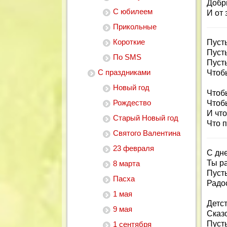
Добр
С юбилеем
И от 
Прикольные
Короткие
Пуст
Пуст
По SMS
Пусть
С праздниками
Чтобы
Новый год
Чтоб
Рождество
Чтоб
И что
Старый Новый год
Что 
Святого Валентина
23 февраля
С дн
Ты ра
8 марта
Пусть
Пасха
Радос
1 мая
Детст
9 мая
Сказ
Пусть
1 сентября