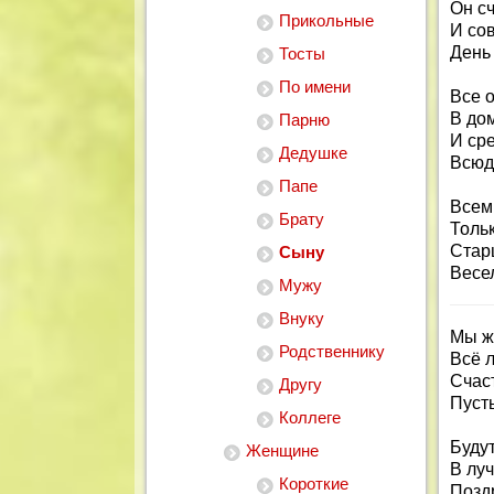
Он с
Прикольные
И со
День
Тосты
По имени
Все о
В до
Парню
И ср
Дедушке
Всюд
Папе
Всем
Брату
Тольк
Стар
Сыну
Весел
Мужу
Внуку
Мы ж
Родственнику
Всё л
Счаст
Другу
Пусть
Коллеге
Будут
Женщине
В лу
Короткие
Позд