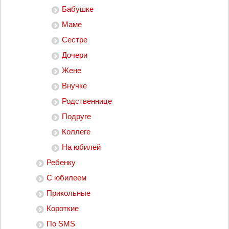
Бабушке
Маме
Сестре
Дочери
Жене
Внучке
Родственнице
Подруге
Коллеге
На юбилей
Ребенку
С юбилеем
Прикольные
Короткие
По SMS