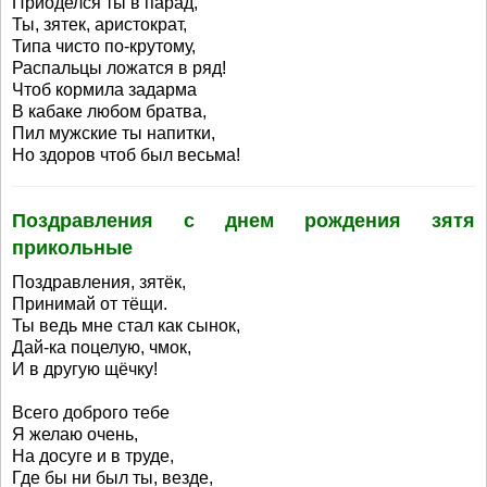
Приоделся ты в парад,
Ты, зятек, аристократ,
Типа чисто по-крутому,
Распальцы ложатся в ряд!
Чтоб кормила задарма
В кабаке любом братва,
Пил мужские ты напитки,
Но здоров чтоб был весьма!
Поздравления с днем рождения зятя
прикольные
Поздравления, зятёк,
Принимай от тёщи.
Ты ведь мне стал как сынок,
Дай-ка поцелую, чмок,
И в другую щёчку!
Всего доброго тебе
Я желаю очень,
На досуге и в труде,
Где бы ни был ты, везде,