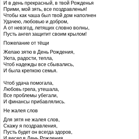
И в день прекрасный, в твой Рожденья
Прими, мой зять, все поздравленья!
Чтобы как чаша был твой дом наполнен
Удачею, любовью и добром,
А от невзгод, летящих словно волны,
Пусть ангел защитит своим крылом!
Пожелание от тёщи
Желаю зятю в День Рождения,
Уюта, радости, тепла,
Чтоб надежды все сбывались,
И была крепкою семья.
Чтоб удача помогала,
Любовь грела, утешала,
Все проблемы убегали,
И финансы прибавлялись.
Не жалея слов
Для зятя не жалея слов,
Скажу я поздравления,
Пусть будет он всегда здоров,
И весел в День Рождения.