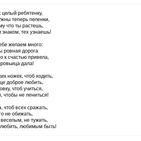
 целый ребятенку,
ужны теперь пеленки,
му что ты растешь,
 знаком, тех узнаешь!
ебе желаем много:
ы ровная дорога
о к счастью привела,
оровьица дала!
их ножек, чтоб ходить,
це доброе любить,
овку, чтоб учиться,
, чтобы не лениться!
, чтоб всех сражать,
о не обижать,
веселым, не тужить,
 любить, любимым быть!