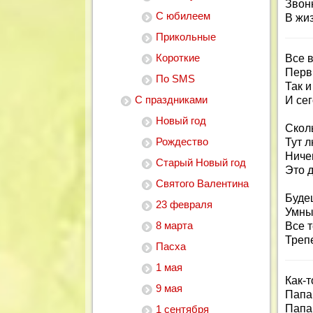
Звонк
С юбилеем
В жиз
Прикольные
Короткие
Все 
Перв
По SMS
Так и
С праздниками
И се
Новый год
Сколь
Рождество
Тут 
Ничег
Старый Новый год
Это 
Святого Валентина
Буде
23 февраля
Умны
8 марта
Все 
Треп
Пасха
1 мая
Как-т
9 мая
Папа 
Папа
1 сентября