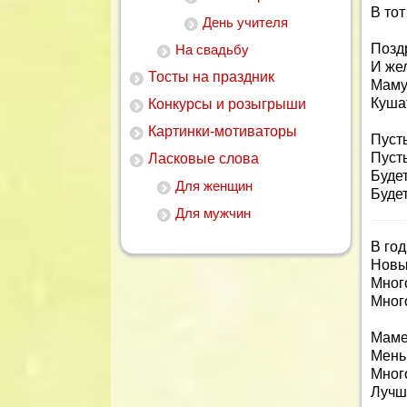
В тот
День учителя
Позд
На свадьбу
И же
Тосты на праздник
Маму
Куша
Конкурсы и розыгрыши
Картинки-мотиваторы
Пуст
Пусть
Ласковые слова
Буде
Для женщин
Будет
Для мужчин
В го
Новы
Мног
Много
Маме
Мень
Много
Лучши