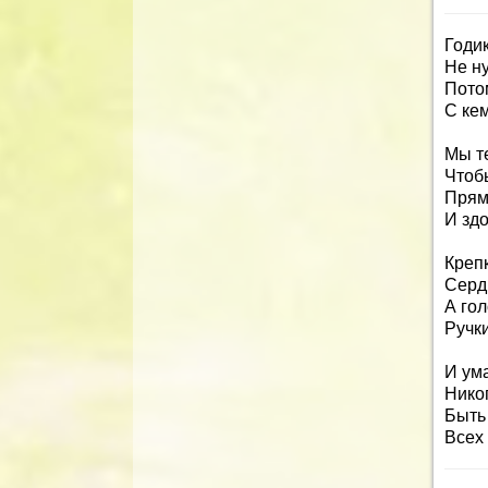
Годик
Не н
Пото
С кем
Мы т
Чтоб
Прям
И зд
Крепк
Серд
А гол
Ручки
И ума
Никог
Быть 
Всех