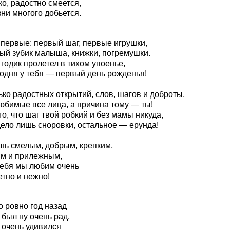
о, радостно смеется,
ни многого добьется.
впервые: первый шаг, первые игрушки,
ый зубик малыша, книжки, погремушки.
 годик пролетел в тихом упоенье,
годня у тебя — первый день рожденья!
ко радостных открытий, слов, шагов и доброты,
любимые все лица, а причина тому — ты!
о, что шаг твой робкий и без мамы никуда,
дело лишь сноровки, остальное — ерунда!
шь смелым, добрым, крепким,
м и прилежным,
тебя мы любим очень
етно и нежно!
о ровно год назад
был ну очень рад,
 очень удивился