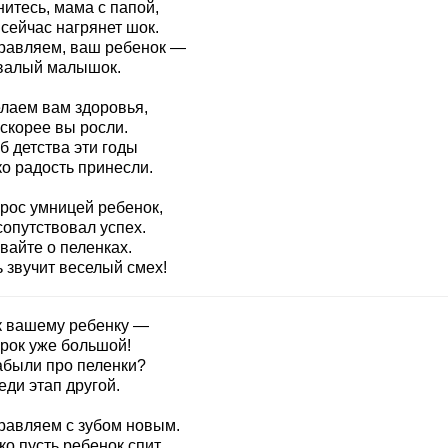
итесь, мама с папой,
сейчас нагрянет шок.
равляем, ваш ребенок —
валый малышок.
лаем вам здоровья,
скорее вы росли.
б детства эти годы
ко радость принесли.
 рос умницей ребенок,
сопутствовал успех.
вайте о пеленках.
 звучит веселый смех!
к вашему ребенку —
срок уже большой!
абыли про пеленки?
ди этап другой.
равляем с зубом новым.
о пусть ребенок спит.