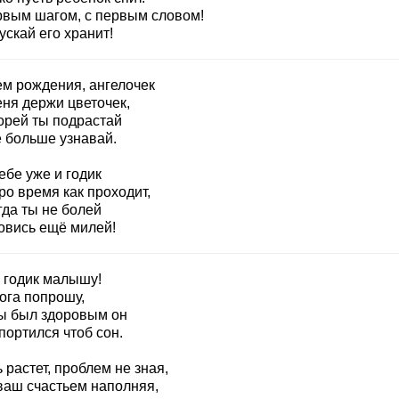
рвым шагом, с первым словом!
ускай его хранит!
ем рождения, ангелочек
еня держи цветочек,
орей ты подрастай
ё больше узнавай.
ебе уже и годик
ро время как проходит,
гда ты не болей
овись ещё милей!
и годик малышу!
ога попрошу,
ы был здоровым он
портился чтоб сон.
 растет, проблем не зная,
ваш счастьем наполняя,