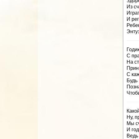
Здор
Из сч
Играт
И ре
Ребен
Энтуз
Годи
С пр
На ст
Прин
С ка
Будь 
Позн
Чтоб
Какой
Ну, п
Мы с
И го
Ведь