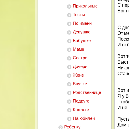
С пе
Прикольные
Бог п
Тосты
По имени
С дн
Девушке
От м
Поск
Бабушке
И вс
Маме
Вот т
Сестре
Быст
Дочери
Нико
Стан
Жене
Внучке
Вот 
Родственнице
Я у Б
Подруге
Чтоб
И не 
Коллеге
На юбилей
Пусть
Дом 
Ребенку