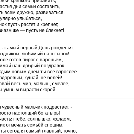
овья крепкого прибавить,
астья дни семьи составить,
ь всем дружно, развиваться,
гулярно улыбаться,
ок пусть растет и крепнет,
иазм же — пусть не блекнет!
к - самый первый День рожденья.
аздником, любимый наш сынок!
оле готов пирог с вареньем,
имай наш добрый поздравок.
ждым новым днем ты всё взрослее.
здоровым, кушай, не болей!
авай весь мир, малыш, смелее,
ы умным вырасти скорей.
 чудесный мальчик подрастает, -
росто настоящий богатырь!
частья тебе, солнышко, желаем,
дик отмечать семьёй спешим.
 ты сегодня самый главный, точно,