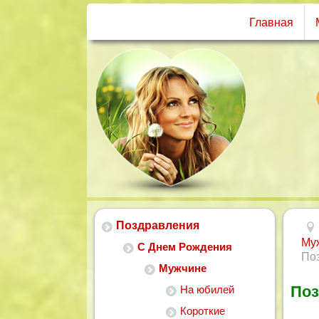
Главная
Поздравления
Му
С Днем Рождения
По
Мужчине
Поз
На юбилей
Короткие