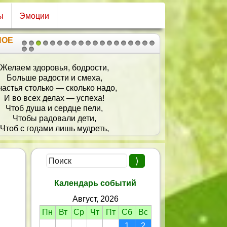
ы
Эмоции
НОЕ
1
2
3
4
5
6
7
8
9
10
11
12
13
14
15
16
17
18
19
20
21
аю лишь то, что особенно важно:
по крупней и побольше в бумажник
ровья покрепче, везенья почаще
 забывать про друзей настоящих!
Календарь событий
Август, 2026
Пн
Вт
Ср
Чт
Пт
Сб
Вс
1
2