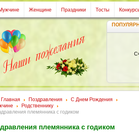
Мужчине
Женщине
Праздники
Тосты
Конкурс
ПОПУЛЯР
Жел
Купюр 
Здо
И не
Главная
Поздравления
С Днем Рождения
жчине
Родственнику
здравления племянника с годиком
дравления племянника с годиком