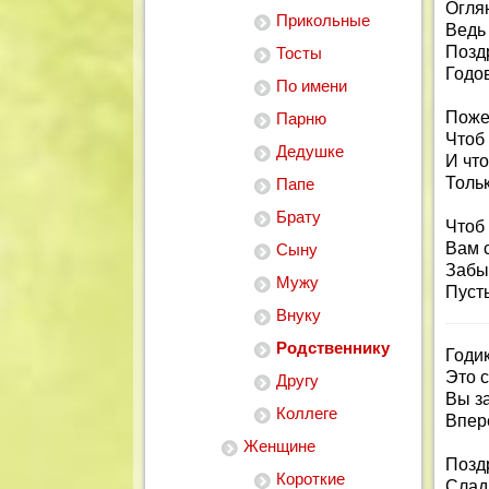
Оглян
Прикольные
Ведь 
Позд
Тосты
Годо
По имени
Поже
Парню
Чтоб 
Дедушке
И что
Толь
Папе
Брату
Чтоб
Вам 
Сыну
Забы
Мужу
Пусть
Внуку
Родственнику
Годи
Это 
Другу
Вы з
Коллеге
Впере
Женщине
Позд
Короткие
Сладк