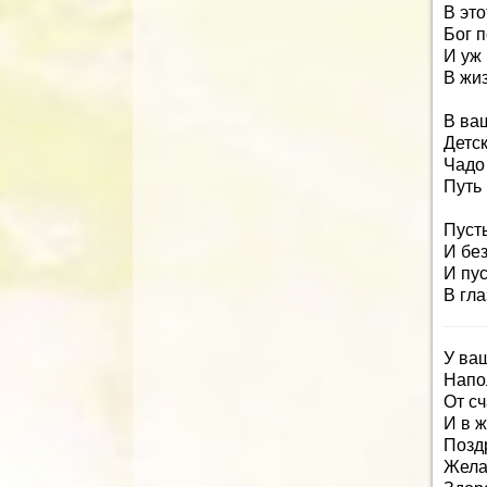
В это
Бог п
И уж 
В жи
В ва
Детск
Чадо
Путь 
Пуст
И бе
И пус
В гла
У ва
Напо
От сч
И в ж
Позд
Жела