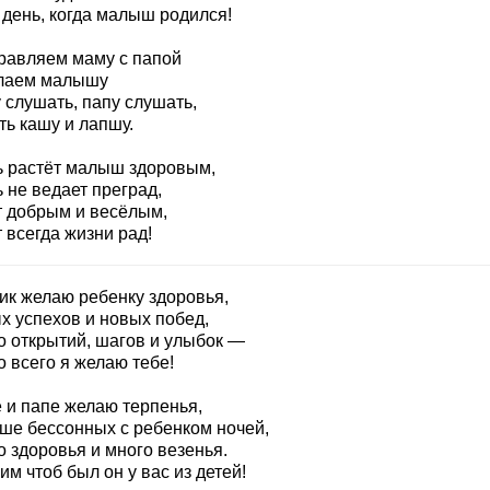
 день, когда малыш родился!
равляем маму с папой
лаем малышу
 слушать, папу слушать,
ть кашу и лапшу.
ь растёт малыш здоровым,
 не ведает преград,
т добрым и весёлым,
 всегда жизни рад!
дик желаю ребенку здоровья,
х успехов и новых побед,
о открытий, шагов и улыбок —
 всего я желаю тебе!
 и папе желаю терпенья,
ше бессонных с ребенком ночей,
 здоровья и много везенья.
м чтоб был он у вас из детей!