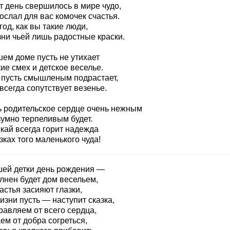
т день свершилось в мире чудо,
ослал для вас комочек счастья.
год, как вы такие люди,
зни чьей лишь радостные краски.
шем доме пусть не утихает
ие смех и детское веселье.
 пусть смышленым подрастает,
всегда сопутствует везенье.
ь родительское сердце очень нежным
зумно терпеливым будет.
кай всегда горит надежда
зках того маленького чуда!
шей детки день рождения —
лнен будет дом весельем,
астья засияют глазки,
изни пусть — наступит сказка,
равляем от всего сердца,
ем от добра согреться,