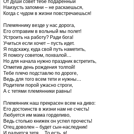
От души совет тебе подаренный
Наизусть запомни – не раскаешься,
Когда с чудом в жизни повстречаешься!
Племяннику везде у нас дорога,
Его отправим в вольный мы полет!
Устроить на работу? Ради бога!
Учиться если хочет – пусть идет.
Я подскажу, куда свой путь наметить,
Я помогу советом, похвалой…
Но для начала нужно праздник встретить,
Отметив день рождения толпой!
Тебе плечо подставлю по дороге,
Ведь для того всем тети и нужны…
Родители порой ужасно строги,
А с тетями племянники равны!
Племянник наш прекрасен всем на диво:
Его достоинств в жизни нам не счесть!
Любуется им мама горделиво,
Ведь столько книжек он успел прочесть!
Отец доволен – будет сын-наследник!
И радуется тетя… То есть, я!