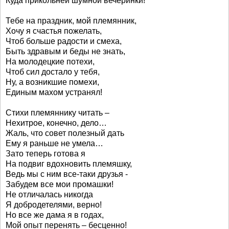
Куда прикольней шумной вечеринки!
Тебе на праздник, мой племянник,
Хочу я счастья пожелать,
Чтоб больше радости и смеха,
Быть здравым и беды не знать,
На молодецкие потехи,
Чтоб сил достало у тебя,
Ну, а возникшие помехи,
Единым махом устранял!
Стихи племяннику читать –
Нехитрое, конечно, дело…
Жаль, что совет полезный дать
Ему я раньше не умела…
Зато теперь готова я
На подвиг вдохновить племяшку,
Ведь мы с ним все-таки друзья -
Забудем все мои промашки!
Не отличалась никогда
Я добродетелями, верно!
Но все же дама я в годах,
Мой опыт перенять – бесценно!