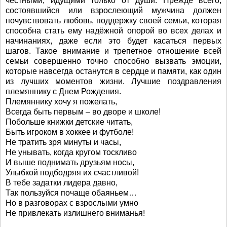
честными, идущими только от души. Прежде всего,
состоявшийся или взрослеющий мужчина должен
почувствовать любовь, поддержку своей семьи, которая
способна стать ему надёжной опорой во всех делах и
начинаниях, даже если это будет касаться первых
шагов. Такое внимание и трепетное отношение всей
семьи совершенно точно способно вызвать эмоции,
которые навсегда останутся в сердце и памяти, как один
из лучших моментов жизни. Лучшие поздравления
племяннику с Днем Рождения.
Племяннику хочу я пожелать,
Всегда быть первым – во дворе и школе!
Побольше книжки детские читать,
Быть игроком в хоккее и футболе!
Не тратить зря минуты и часы,
Не унывать, когда кругом тоскливо
И выше поднимать друзьям носы,
Улыбкой подбодряя их счастливой!
В тебе задатки лидера давно,
Так пользуйся почаще обаяньем…
Но в разговорах с взрослыми умно
Не привлекать излишнего вниманья!