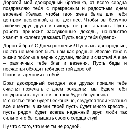
Дорогой мой двоюродный братишка, от всего сердца
поздравляю тебя с прекрасным и радостным днем
варенья! Желаю, чтобы твоя жена была для тебя
центром вселенной, а ты для нее. Чтобы вы безумно
любили друг друга и никогда не расставались. Пусть
работа приносит заслуженные доходы, начальство
хвалит, а коллеги уважают. Пусть все у тебя будет ок!
Дорогой брат! С Днём рождения! Пусть мы двоюродные,
но это не мешает быть нам как родные! Желаю тебе в
жизни побольше верных друзей, любви и счастья! А ещё
– различных тебе благ и везения. Пусть беды и
несчастья обходят тебя десятой дорогой!
Покоя и гармонии с собой!
Брат двоюродный сегодня все друзья пришли тебе
счастья пожелать с днем рожденья мы будем тебя
поздравлять, пусть жизнь твоя будет безупречна
И счастье твое будет бесконечно, сбудутся твои желанья
все и мечты в жизни твоей пусть будет много красоты,
пусть рядом будет всегда надежный друг, люби так
сильно что бы слышать своего сердца стук!
Ну что с того, что мне ты не родной.