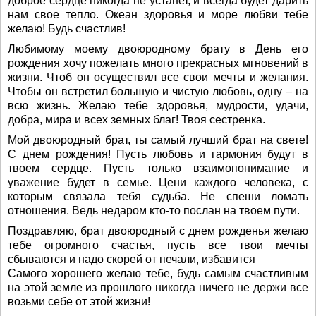
доброе сердце никогда не устанет, и всегда будет дарить
нам свое тепло. Океан здоровья и море любви тебе
желаю! Будь счастлив!
Любимому моему двоюродному брату в День его
рождения хочу пожелать много прекрасных мгновений в
жизни. Чтоб он осуществил все свои мечты и желания.
Чтобы он встретил большую и чистую любовь, одну – на
всю жизнь. Желаю тебе здоровья, мудрости, удачи,
добра, мира и всех земных благ! Твоя сестренка.
Мой двоюродный брат, ты самый лучший брат на свете!
С днем рождения! Пусть любовь и гармония будут в
твоем сердце. Пусть только взаимопонимание и
уважение будет в семье. Цени каждого человека, с
которым связала тебя судьба. Не спеши ломать
отношения. Ведь недаром кто-то послан на твоем пути.
Поздравляю, брат двоюродный с днем рожденья желаю
тебе огромного счастья, пусть все твои мечты
сбываются и надо скорей от печали, избавится
Самого хорошего желаю тебе, будь самым счастливым
на этой земле из прошлого никогда ничего не держи все
возьми себе от этой жизни!