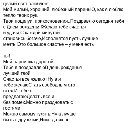
целый свет влюблен!
Мой милый, хороший, любезный парень!О, как я люблю
тепло твоих рук,
Твои поцелуи, прикосновения..Поздравлю сегодня тебя
с Днем рожденья!Желаю тебе счастья
и удачи,С каждой минутой
становись богаче,Исполнятся пусть лучшие
мечты!Это большое счастье – у меня есть
ты!
Мой парнишка дорогой,
Тебя я поздравляюВ день рожденья
лучший твой
Счастья все желают.Ну а я
тебе желаюСтать свободным ото
всех,И тебе я
предлагаюДелать все и
без помех.Можно праздновать с
гостями
Можно самому гулять.Ну а лучше
быть с друзьями,Никогда их не