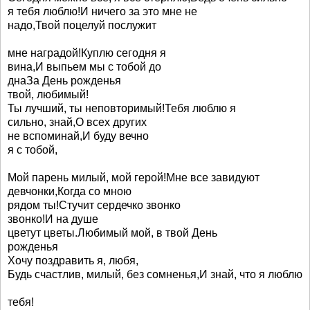
я тебя люблю!И ничего за это мне не
надо,Твой поцелуй послужит
мне наградой!Куплю сегодня я
вина,И выпьем мы с тобой до
днаЗа День рожденья
твой, любимый!
Ты лучший, ты неповторимый!Тебя люблю я
сильно, знай,О всех других
не вспоминай,И буду вечно
я с тобой,
Мой парень милый, мой герой!Мне все завидуют
девчонки,Когда со мною
рядом ты!Стучит сердечко звонко
звонко!И на душе
цветут цветы.Любимый мой, в твой День
рожденья
Хочу поздравить я, любя,
Будь счастлив, милый, без сомненья,И знай, что я люблю
тебя!