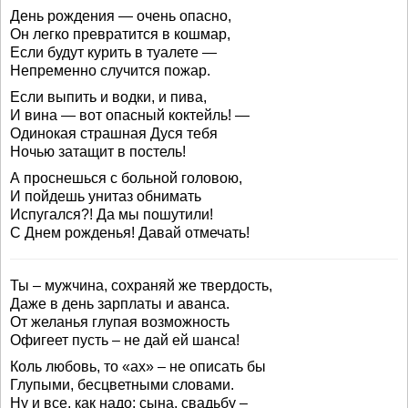
День рождения — очень опасно,
Он легко превратится в кошмар,
Если будут курить в туалете —
Непременно случится пожар.
Если выпить и водки, и пива,
И вина — вот опасный коктейль! —
Одинокая страшная Дуся тебя
Ночью затащит в постель!
А проснешься с больной головою,
И пойдешь унитаз обнимать
Испугался?! Да мы пошутили!
С Днем рожденья! Давай отмечать!
Ты – мужчина, сохраняй же твердость,
Даже в день зарплаты и аванса.
От желанья глупая возможность
Офигеет пусть – не дай ей шанса!
Коль любовь, то «ах» – не описать бы
Глупыми, бесцветными словами.
Ну и все, как надо: сына, свадьбу –