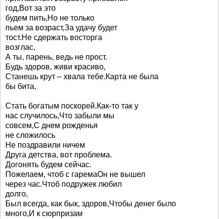
год,Вот за это
будем пить,Но не только
пьем за возраст,За удачу будет
тост.Не сдержать восторга
возглас,
А ты, парень, ведь не прост.
Будь здоров, живи красиво,
Станешь крут – хвала тебе.Карта не была
бы бита,
Стать богатым поскорей.Как-то так у
нас случилось,Что забыли мы
совсем,С днем рожденья
не сложилось
Не поздравили ничем
Друга детства, вот проблема.
Догонять будем сейчас.
Пожелаем, чтоб с гаремаОн не вышел
через час.Чтоб подружек любил
долго,
Был всегда, как бык, здоров,Чтобы денег было
много,И к сюрпризам