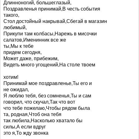
Длинноногий, большеглазый,
Поздравленья принимай,В честь события
такого,
Стол достойный накрывай,Сбегай в магазин
любимый,
Прикупи там колбасы,Нарежь в мисочки
салатов,Именинник все же
ты,Мы к тебе
придем сегодня,
Может даже, прибежим,
Видеть много угощений,На столе твоем
хотим!
Принимай мое поздравленье,Ты его и
не ожидал,
Я люблю тебя, без сомненья,Ты и сам
говорил, что скучал,Так что вот
что тебе пожелаю,Чтобы рядом была
та, родная,Чтоб она тебя
так любила,Насколько хватало бы
силы,А если вдруг
это я,То жду звонка