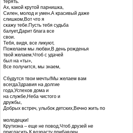
терять.
Ах, какой крутой парнишка,
Силен, молод и умен.А красивый даже
слишком,Вот что я
скажу тебе.Пусть тебя судьба
балует,Дарит блага все
свои.
Тебя, видя, все ликуют,
Пожелаем мы любви,В день рожденья
твой желаем,Чтоб с удачей
был на «ты»,
Все получится, мы знаем,
Сбудутся твои мечты!Мы желаем вам
всегдаЗдравия на долгие
года,Успехов дома и
на службе,Неба чистого и
дружбы,
Добрых встреч, улыбок детских,Вечно жить по
молодецки!
Крутизна – еще не повод,Чтоб друзей не
пригласить.К возрасту прибавлен