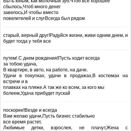
Быть юным, как молочный зуб.Чтоб все хорошее
сбылось,Чтоб много денег
завелось,И чтобы вместо
повелителей и слугВсегда был рядом
старый, верный друг!Радуйся жизни, живи одним днем, и
будет тогда у тебя все
путем! С днем рождения!Пусть ходит всегда
за тобою удача,
В квартире, в авто, на работе, на даче.
Удачи в покупках, удачи в продажах,В костюмах на
встрече и в
плавках на пляже.А так же ко всем, за кого мы
болеем,Удача прибудет пускай
поскорее!Везде и всегда
Вам желаю удачи,Пусть бизнес стабильно
все время растет,
Любимые детки, взрослея, не плачут,Жена с