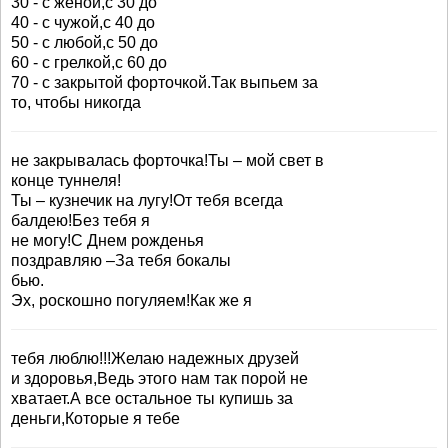
30 - с женой,с 30 до
40 - с чужой,с 40 до
50 - с любой,с 50 до
60 - с грелкой,с 60 до
70 - с закрытой форточкой.Так выпьем за
то, чтобы никогда
не закрывалась форточка!Ты – мой свет в
конце туннеля!
Ты – кузнечик на лугу!От тебя всегда
балдею!Без тебя я
не могу!С Днем рожденья
поздравляю –За тебя бокалы
бью.
Эх, роскошно погуляем!Как же я
тебя люблю!!!Желаю надежных друзей
и здоровья,Ведь этого нам так порой не
хватает.А все остальное ты купишь за
деньги,Которые я тебе