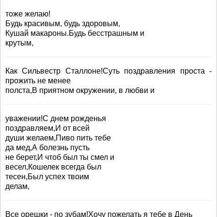
тоже желаю!
Будь красивым, будь здоровым,
Кушай макароны.Будь бесстрашным и
крутым,
Как Сильвестр Сталлоне!Суть поздравления проста -
прожить не менее
полста,В приятном окружении, в любви и
уважении!С днем рожденья
поздравляем,И от всей
души желаем,Пиво пить тебе
да мед,А болезнь пусть
не берет,И чтоб был ты смел и
весел,Кошелек всегда был
тесен,Был успех твоим
делам,
Все орешки - по зубам!Хочу пожелать я тебе в День