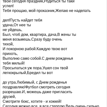
твой сегодня праздник,Родиться ты таки
успел!
Тебя прощаю, мой проказник,Желаю не наделать
дел!Пусть найдет тебя
удача,От нее ты
не уйдешь,
Был, чтоб дом, квартира, дача,В жены ты
меня возьмешь.Сразу буду очень
тихой,
И покорною рабой.Каждую твою вот
прихоть,
Выполню само собой.С днем рожденья
тебя милый!
Просыпаться уж пора.Ушел сон твой
легкокрылый,Бредил ты вот
до утра.Любимый, с Днем рожденья
поздравляю!Футбол смотреть сегодня
разрешаю.И, можешь даже пригласить
друзей,
Смотрите бокс, хотите - и хоккей!
Сегодня можно все, я все стерплю,Ведь очень сильно