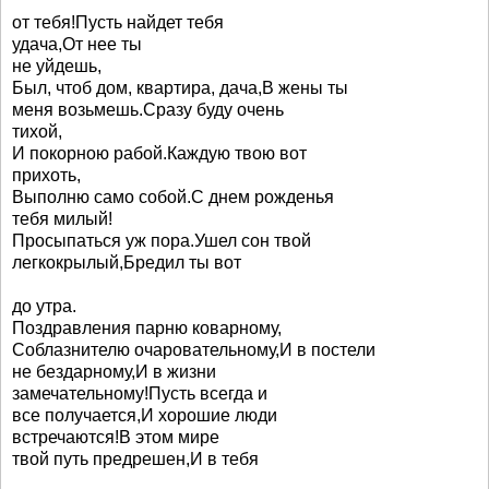
от тебя!Пусть найдет тебя
удача,От нее ты
не уйдешь,
Был, чтоб дом, квартира, дача,В жены ты
меня возьмешь.Сразу буду очень
тихой,
И покорною рабой.Каждую твою вот
прихоть,
Выполню само собой.С днем рожденья
тебя милый!
Просыпаться уж пора.Ушел сон твой
легкокрылый,Бредил ты вот
до утра.
Поздравления парню коварному,
Соблазнителю очаровательному,И в постели
не бездарному,И в жизни
замечательному!Пусть всегда и
все получается,И хорошие люди
встречаются!В этом мире
твой путь предрешен,И в тебя