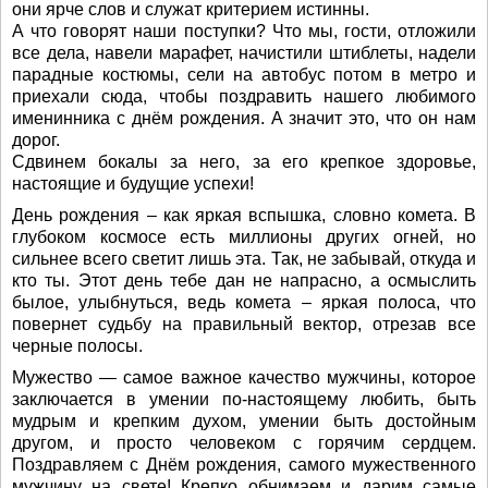
они ярче слов и служат критерием истинны.
А что говорят наши поступки? Что мы, гости, отложили
все дела, навели марафет, начистили штиблеты, надели
парадные костюмы, сели на автобус потом в метро и
приехали сюда, чтобы поздравить нашего любимого
именинника с днём рождения. А значит это, что он нам
дорог.
Сдвинем бокалы за него, за его крепкое здоровье,
настоящие и будущие успехи!
День рождения – как яркая вспышка, словно комета. В
глубоком космосе есть миллионы других огней, но
сильнее всего светит лишь эта. Так, не забывай, откуда и
кто ты. Этот день тебе дан не напрасно, а осмыслить
былое, улыбнуться, ведь комета – яркая полоса, что
повернет судьбу на правильный вектор, отрезав все
черные полосы.
Мужество — самое важное качество мужчины, которое
заключается в умении по-настоящему любить, быть
мудрым и крепким духом, умении быть достойным
другом, и просто человеком с горячим сердцем.
Поздравляем с Днём рождения, самого мужественного
мужчину на свете! Крепко обнимаем и дарим самые