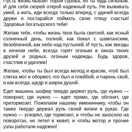
Пусть жизнь бывает порой сурова, но ты будь сильным.
И для себя скорей открой надежный путь. Не выживать
умей, а жить, иди всегда только вперед, с удачей всегда
дружи и постарайся поймать свою птицу счастья!
Здоровья богатырского тебе!
Желаю тебе, чтобы жизнь твоя была светлой, как ясный
солнечный день, полной, как бокал с шампанским,
безоблачной, как небо над пустыней. И пусть, как звезды
в ночном небе, всегда горят огоньки в окнах твоих
друзей и родных, огоньки надежды. Будь здоров,
счастлив и удачлив!
Желаю, чтобы ты был всегда молод и красив, чтоб был
слегка мот и обормот, что был и плейбой, и парень свой,
и как всегда, щедр и широк душой.
Едет машина, шофер твердо держит руль, где нужно —
повернет, где нужно — едет прямо, где обгонит, где
притормозит. Пожелаем нашему имениннику, чтобы он
также твердо держал руль своей жизни в руках. Где
нужно — ускорял, где тормозил, и чтобы не заносило на
поворотах, не летел в кювет, и чтобы мотор и прочие
узлы работали надежно!