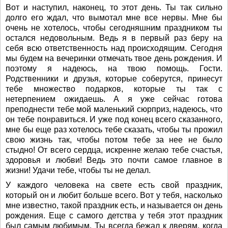
Вот и наступил, наконец, то этот день. Ты так сильно
долго его ждал, что вымотал мне все нервы. Мне бы
очень не хотелось, чтобы сегодняшним праздником ты
остался недовольным. Ведь я в первый раз беру на
себя всю ответственность над происходящим. Сегодня
мы будем на вечеринки отмечать твое день рождения. И
поэтому я надеюсь, на твою помощь. Гости.
Родственники и друзья, которые соберутся, принесут
тебе множество подарков, которые ты так с
нетерпением ожидаешь. А я уже сейчас готова
преподнести тебе мой маленький сюрприз, надеюсь, что
он тебе понравиться. И уже под конец всего сказанного,
мне бы еще раз хотелось тебе сказать, чтобы ты прожил
свою жизнь так, чтобы потом тебе за нее не было
стыдно! От всего сердца, искренне желаю тебе счастья,
здоровья и любви! Ведь это почти самое главное в
жизни! Удачи тебе, чтобы ты не делал.
У каждого человека на свете есть свой праздник,
который он и любит больше всего. Вот у тебя, насколько
мне известно, такой праздник есть, и называется он день
рождения. Еще с самого детства у тебя этот праздник
был самым любимым. Ты всегда бежал к дверям, когда