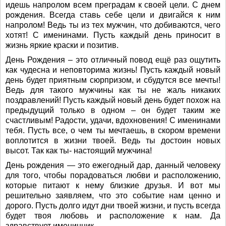
идешь напролом всем преградам к своей цели. С днем
рождения. Всегда ставь себе цели и двигайся к ним
напролом! Ведь ты из тех мужчин, что добиваются, чего
хотят! С именинами. Пусть каждый день приносит в
жизнь яркие краски и позитив.
День Рождения – это отличный повод ещё раз ощутить
как чудесна и неповторима жизнь! Пусть каждый новый
день будет приятным сюрпризом, и сбудутся все мечты!
Ведь для такого мужчины как ты не жаль никаких
поздравлений! Пусть каждый новый день будет похож на
предыдущий только в одном – он будет таким же
счастливым! Радости, удачи, вдохновения! С именинами
тебя. Пусть все, о чем ты мечтаешь, в скором времени
воплотится в жизни твоей. Ведь ты достоин новых
высот. Так как ты- настоящий мужчина!
День рождения — это ежегодный дар, данный человеку
для того, чтобы порадоваться любви и расположению,
которые питают к нему близкие друзья. И вот мы
решительно заявляем, что это событие нам ценно и
дорого. Пусть долго идут дни твоей жизни, и пусть всегда
будет твоя любовь и расположение к нам. Да
здравствует именинник.