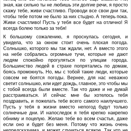
зная, как сильно ты не любишь эти долгие речи, я просто
скажу тебе, живи счастливо. Проводи все свои дни так,
чтобы тебе потом не было за них стыдно. А теперь пока.
Живи счастливо! Пусть у тебя все будет на отлично! Я
всегда болею только за тебя!
К большому сожалению, я проснулась сегодня, и
увидела, что за окном стоит очень плохая погода.
Солнышко, которого мы так ждали, нет. А вместо этого
на небе собрались огромные тучи, которые не дают
людям спокойно прогуляться по улицам города.
Большинство людей в страхе попрятались по домам,
боясь промокнуть. Но, мы с тобой такие люди, которые
совсем не боятся погоды. Вернее, для нас неважно
светит солнышко, или идет дождь, главное, это чтобы мы
с тобой всегда были вместе. Так что даже и не думай
расстраиваться. И сейчас мне бы хотелось тебя
поздравить, и пожелать тебе всего самого наилучшего.
Пусть у тебя в жизни вместо непогод будут только
солнечные дни. И напоследок я тебя крепко накрепко
обниму и поцелую. Желаю тебе во всем счастья, даже
если оно и будет без меня. Потому что жизнь очень
непредсказуема, и может случиться всякое. Так что не