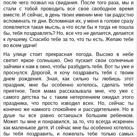
после чего позвал на свидания. После того раза, мы и
стали с тобой проводить все свое свободное время
вместе. И сейчас, в день твоих именин мне так радостно
вспоминать те дни. Вспоминая их, у меня в голове сразу
появляется такая мысль, а что если бы я тогда не пошла
бы, тебя поздравлять? Но, все что не делается, делается
к лучшему. Спасибо тебе за то, что ты есть. Желаю тебе
во всем удачи!
На улице стоит прекрасная погода. Высоко в небе
светит яркое солнышко. Оно пускает свои солнечные
зайчики к нам в окно, чтобы разбудить тебя. Вот ты уже и
проснулся. Дорогой, я хочу поздравить тебя с твоим
днем рождения. Зная, как сильно ты любишь этот
праздник, мне бы особенно хотелось, сделать тебе
приятное. Твоя мама рассказывала мне, что уже с
самого детства ты с таким нетерпением ожидал этого
праздника, что просто изводил всех. Но, сейчас ты
конечно же намного спокойнее и рассудительнее. Но в
душе ты все равно остаешься большим ребенком.
Может ты мне и понравился, за то, что всегда искренен
как маленькое дитя. И сейчас мне бы особенно хотелось
бы тебя поздравить, и пожелать тебе только самых