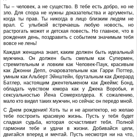
Ты – человек, а не существо. В тебе есть добро, но не
зло. Для спора не нужны доказательства и аргументы,
когда ты прав. Ты никогда в лицо близким людям не
врал. С улыбкой встречаешь любую новость, но
растрогать может и детская повесть. Но главное, что в
рождения день, поздравить с событием значимым тебя
вовсе не лень!
Каждая женщина знает, каким должен быть идеальный
мужчина. Он должен быть смелым как Супермен,
стремительным и ловким как Человек-Паук, красивым
как Джонни Депп, очаровательным как Гарри Поттер,
умным как Альберт Эйнштейн, брутальным как Джерард
Батлер, настоящим джентельменом как Джеймс Бонд,
обладать чувством юмора как у Джека Воробья, и
сексуальностью Йена Сомерхолдера. К сожалению,
мало кто видел таких мужчин, но сейчас он передо мной.
С Днем рождения! Хоть ты и не архитектор, но желаю
тебе построить красивую жизнь. Пусть у тебя будет
сладкая судьба, которая осчастливит тебя. Полной
гармонии тебе и удачи в жизни. Добивайся цели,
двигайся вперед и мечтай. Пусть несмотря ни на что,