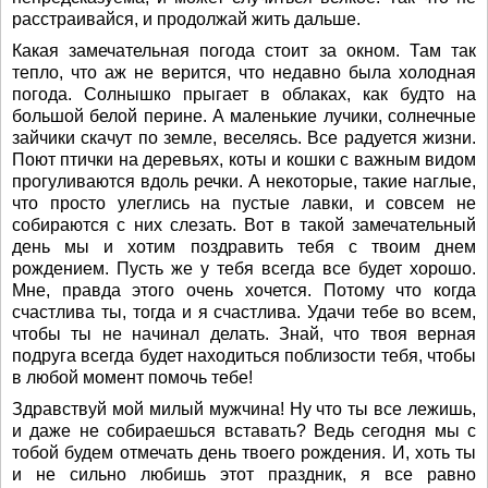
расстраивайся, и продолжай жить дальше.
Какая замечательная погода стоит за окном. Там так
тепло, что аж не верится, что недавно была холодная
погода. Солнышко прыгает в облаках, как будто на
большой белой перине. А маленькие лучики, солнечные
зайчики скачут по земле, веселясь. Все радуется жизни.
Поют птички на деревьях, коты и кошки с важным видом
прогуливаются вдоль речки. А некоторые, такие наглые,
что просто улеглись на пустые лавки, и совсем не
собираются с них слезать. Вот в такой замечательный
день мы и хотим поздравить тебя с твоим днем
рождением. Пусть же у тебя всегда все будет хорошо.
Мне, правда этого очень хочется. Потому что когда
счастлива ты, тогда и я счастлива. Удачи тебе во всем,
чтобы ты не начинал делать. Знай, что твоя верная
подруга всегда будет находиться поблизости тебя, чтобы
в любой момент помочь тебе!
Здравствуй мой милый мужчина! Ну что ты все лежишь,
и даже не собираешься вставать? Ведь сегодня мы с
тобой будем отмечать день твоего рождения. И, хоть ты
и не сильно любишь этот праздник, я все равно