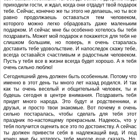
приходили гости, и ждал, когда они отдадут твой подарок
тебе. Сейчас, конечно же ты этого не делаешь, но ты все
равно продолжаешь оставаться тем человеком,
которого можно легко обрадовать даже маленьким
подарком. И сейчас мне бы особенно хотелось бы тебя
поздравить. Может мой подарок и покажется для тебя не
слишком большим, но поверь, я очень старалась
доставить тебе удовольствие. И напоследок скажу тебе,
всегда оставайся счастливым и радостным человеком.
Пусть у тебя все в жизни всегда будет хорошо. А я тебя
очень сильно люблю!
Сегодняшний день должен быть особенным. Потому что
именно в этот день ты много лет назад родился. И так
как ты очень веселый и общительный человек, ты и
будешь сегодня в центре внимания. Поздравить тебя
придет много народа. Это будут и родственники, и
друзья, и просто твои знакомые. Вот почему я очень
сильно постаралась, чтобы сделать для тебя этот
праздник по-настоящему прекрасным. Надеюсь, что у
тебя получится оценить все это по достоинству. А сейчас
ты должен привести себя в надлежащий вид. И под
конец мне бы хотелось тебе многое еще сказать. Но,