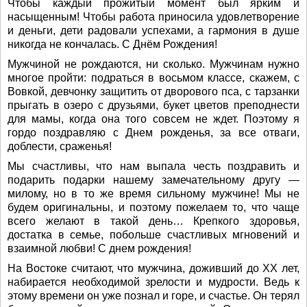
Чтобы каждый прожитый момент был ярким и
насыщенным! Чтобы работа приносила удовлетворение
и деньги, дети радовали успехами, а гармония в душе
никогда не кончалась. С Днём Рождения!
Мужчиной не рождаются, ни сколько. Мужчинам нужно
многое пройти: подраться в восьмом классе, скажем, с
Вовкой, девчонку защитить от дворового пса, с тарзанки
прыгать в озеро с друзьями, букет цветов преподнести
для мамы, когда она того совсем не ждет. Поэтому я
гордо поздравляю с Днем рожденья, за все отваги,
доблести, сраженья!
Мы счастливы, что нам выпала честь поздравить и
подарить подарки нашему замечательному другу —
милому, но в то же время сильному мужчине! Мы не
будем оригинальны, и поэтому пожелаем то, что чаще
всего желают в такой день… Крепкого здоровья,
достатка в семье, побольше счастливых мгновений и
взаимной любви! С днем рождения!
На Востоке считают, что мужчина, доживший до ХХ лет,
набирается необходимой зрелости и мудрости. Ведь к
этому времени он уже познал и горе, и счастье. Он терял