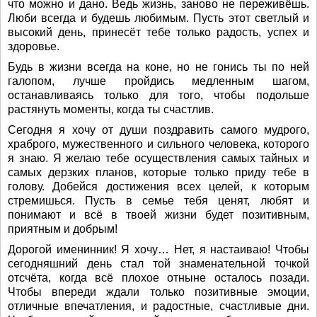
что можно и дано. Ведь жизнь, заново не переживёшь.
Люби всегда и будешь любимым. Пусть этот светлый и
высокий день, принесёт тебе только радость, успех и
здоровье.
Будь в жизни всегда на коне, но не гонись ты по ней
галопом, лучше пройдись медленным шагом,
останавливаясь только для того, чтобы подольше
растянуть моменты, когда ты счастлив.
Сегодня я хочу от души поздравить самого мудрого,
храброго, мужественного и сильного человека, которого
я знаю. Я желаю тебе осуществления самых тайных и
самых дерзких планов, которые только приду тебе в
голову. Добейся достижения всех целей, к которым
стремишься. Пусть в семье тебя ценят, любят и
понимают и всё в твоей жизни будет позитивным,
приятным и добрым!
Дорогой именинник! Я хочу… Нет, я настаиваю! Чтобы
сегодняшний день стал той знаменательной точкой
отсчёта, когда всё плохое отныне осталось позади.
Чтобы впереди ждали только позитивные эмоции,
отличные впечатления, и радостные, счастливые дни.