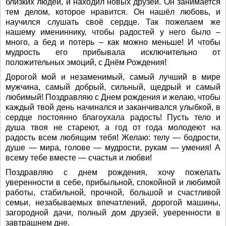
близких людей, и находил новых друзей. Он занимается
тем делом, которое нравится. Он нашёл любовь, и
научился слушать своё сердце. Так пожелаем же
нашему имениннику, чтобы радостей у него было –
много, а бед и потерь – как можно меньше! И чтобы
мудрость его прибывала исключительно от
положительных эмоций, с Днём Рождения!
Дорогой мой и незаменимый, самый лучший в мире
мужчина, самый добрый, сильный, щедрый и самый
любимый! Поздравляю с Днем рождения и желаю, чтобы
каждый твой день начинался и заканчивался улыбкой, в
сердце постоянно благоухала радость! Пусть тело и
душа твоя не стареют, а год от года молодеют на
радость всем любящим тебя! Желаю: телу — бодрости,
душе — мира, голове — мудрости, рукам — умения! А
всему тебе вместе — счастья и любви!
Поздравляю с днем рождения, хочу пожелать
уверенности в себе, прибыльной, спокойной и любимой
работы, стабильной, прочной, большой и счастливой
семьи, незабываемых впечатлений, дорогой машины,
загородной дачи, полный дом друзей, уверенности в
завтрашнем дне.