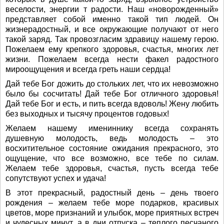
веселости, энергии т радости. Наш «новорожденный»
представляет собой именно такой тип людей. Он
жизнерадостный, и все окружающие получают от него
такой заряд. Так провозгласим здравицу нашему герою.
Пожелаем ему крепкого здоровья, счастья, многих лет
жизни. Пожелаем всегда нести факел радостного
мироощущения и всегда греть наши сердца!
Дай тебе Бог дожить до стольких лет, что их невозможно
было бы сосчитать! Дай тебе Бог отличного здоровья!
Дай тебе Бог и есть, и пить всегда вдоволь! Жену любить
без выходных и тысячу процентов годовых!
Желаем нашему имениннику всегда сохранять
душевную молодость, ведь молодость – это
восхитительное состояние ожидания прекрасного, это
ощущение, что все возможно, все тебе по силам.
Желаем тебе здоровья, счастья, пусть всегда тебе
сопутствуют успех и удача!
В этот прекрасный, радостный день – день твоего
рождения – желаем тебе море подарков, красивых
цветов, море признаний и улыбок, море приятных встреч
и чудесных минут, а в дни отпуска – теплого песчаного