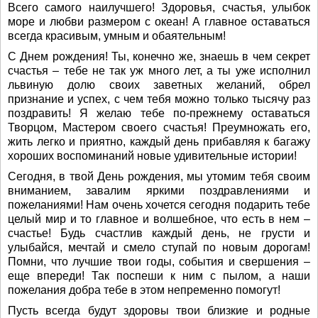
Всего самого наилучшего! Здоровья, счастья, улыбок
море и любви размером с океан! А главное оставаться
всегда красивым, умным и обаятельным!
С Днем рождения! Ты, конечно же, знаешь в чем секрет
счастья – тебе не так уж много лет, а ты уже исполнил
львиную долю своих заветных желаний, обрел
признание и успех, с чем тебя можно только тысячу раз
поздравить! Я желаю тебе по-прежнему оставаться
Творцом, Мастером своего счастья! Преумножать его,
жить легко и приятно, каждый день прибавляя к багажу
хороших воспоминаний новые удивительные истории!
Сегодня, в твой День рождения, мы утомим тебя своим
вниманием, завалим яркими поздравлениями и
пожеланиями! Нам очень хочется сегодня подарить тебе
целый мир и то главное и волшебное, что есть в нем –
счастье! Будь счастлив каждый день, не грусти и
улыбайся, мечтай и смело ступай по новым дорогам!
Помни, что лучшие твои годы, события и свершения –
еще впереди! Так поспеши к ним с пылом, а наши
пожелания добра тебе в этом непременно помогут!
Пусть всегда будут здоровы твои близкие и родные