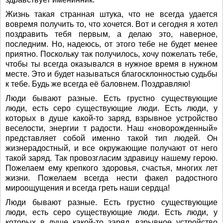
Жизнь такая странная штука, что не всегда удается
вовремя получить то, что хочется. Вот и сегодня я хотел
поздравить тебя первым, а делаю это, наверное,
последним. Но, надеюсь, от этого тебе не будет менее
приятно. Поскольку так получилось, хочу пожелать тебе,
чтобы ты всегда оказывался в нужное время в нужном
месте. Это и будет называться благосклонностью судьбы
к тебе. Будь же всегда её баловнем. Поздравляю!
Люди бывают разные. Есть грустно существующие
люди, есть серо существующие люди. Есть люди, у
которых в душе какой-то заряд, взрывное устройство
веселости, энергии т радости. Наш «новорожденный»
представляет собой именно такой тип людей. Он
жизнерадостный, и все окружающие получают от него
такой заряд. Так провозгласим здравицу нашему герою.
Пожелаем ему крепкого здоровья, счастья, многих лет
жизни. Пожелаем всегда нести факел радостного
мироощущения и всегда греть наши сердца!
Люди бывают разные. Есть грустно существующие
люди, есть серо существующие люди. Есть люди, у
которых в душе какой-то заряд, взрывное устройство