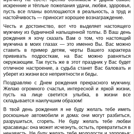
искренние и тёплые пожелания удачи, любви, здоровья,
пусть все планы воплощаются в реальность, а труд и
настойчивость — приносит хорошее вознаграждение.
Честь и достоинство, вот что выделяет настоящего
мужчину из будничной напыщенной толпы. В Ваш день
рождения я хочу сказать Вам о том, что настоящий
мужчина в моих глазах — это именно Вы. Вас можно
ставить в пример детям, черты Вашего характера
прививать подросткам, на Вас можно равняться
окружающим. Так пусть же в этот праздник у Вас будет
отличное настроение, а судьба станет Вас баловать и
уберет из жизни все неприятности и беды.
Поздравляю с Днем рождения прекрасного мужчину.
Желаю огромного счастья, интересной и яркой жизни,
пусть на лице светится улыбка, в жизни все
складывается наилучшим образом!
В твой день рождения я не буду желать тебе иметь
роскошные автомобили и дома: они могут разбиться,
разрушиться, сгореть. Не буду желать тебе любви
красавицы: она может исчезнуть, остыть, превратиться в
ненависть. Не буду желать тебе молодости и здоровья: