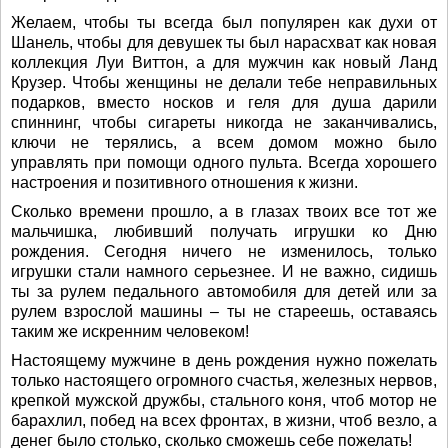
Желаем, чтобы ты всегда был популярен как духи от
Шанель, чтобы для девушек ты был нарасхват как новая
коллекция Луи Виттон, а для мужчин как новый Ланд
Крузер. Чтобы женщины не делали тебе неправильных
подарков, вместо носков и геля для душа дарили
спиннинг, чтобы сигареты никогда не заканчивались,
ключи не терялись, а всем домом можно было
управлять при помощи одного пульта. Всегда хорошего
настроения и позитивного отношения к жизни.
Сколько времени прошло, а в глазах твоих все тот же
мальчишка, любивший получать игрушки ко Дню
рождения. Сегодня ничего не изменилось, только
игрушки стали намного серьезнее. И не важно, сидишь
ты за рулем педального автомобиля для детей или за
рулем взрослой машины – ты не стареешь, оставаясь
таким же искренним человеком!
Настоящему мужчине в день рождения нужно пожелать
только настоящего огромного счастья, железных нервов,
крепкой мужской дружбы, стального коня, чтоб мотор не
барахлил, побед на всех фронтах, в жизни, чтоб везло, а
денег было столько, сколько сможешь себе пожелать!