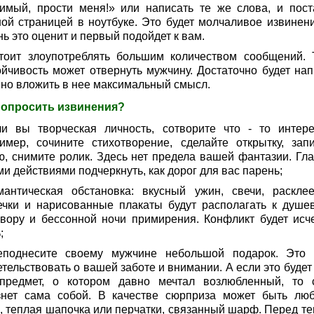
имый, прости меня!» или написать те же слова, и пост
ной страницей в ноутбуке. Это будет молчаливое извинени
ь это оценит и первый подойдет к вам.
тоит злоупотреблять большим количеством сообщений. 
ойчивость может отвернуть мужчину. Достаточно будет нап
, но вложить в нее максимальный смысл.
попросить извинения?
ли вы творческая личность, сотворите что - то интере
имер, сочините стихотворение, сделайте открытку, зап
ю, снимите ролик. Здесь нет предела вашей фантазии. Гла
и действиями подчеркнуть, как дорог для вас парень;
мантическая обстановка: вкусный ужин, свечи, раскле
ечки и нарисованные плакаты будут располагать к душе
овору и бессонной ночи примирения. Конфликт будет исч
;
еподнесите своему мужчине небольшой подарок. Это 
тельствовать о вашей заботе и внимании. А если это будет
предмет, о котором давно мечтал возлюбленный, то 
знет сама собой. В качестве сюрприза может быть лю
, теплая шапочка или перчатки, связанный шарф. Перед тем