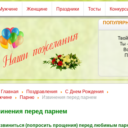
Мужчине
Женщине
Праздники
Тосты
Конкурс
ПОПУЛЯР
Твой
Ты 
Вс
П
Главная
Поздравления
С Днем Рождения
жчине
Парню
Извинения перед парнем
инения перед парнем
извиниться (попросить прощения) перед любимым пар