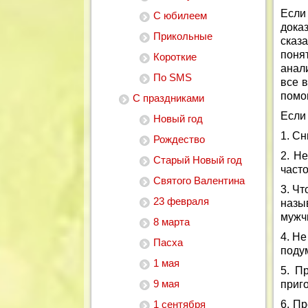
Если
С юбилеем
дока
Прикольные
сказ
поня
Короткие
анал
По SMS
все 
помо
С праздниками
Если
Новый год
1. Сн
Рождество
2. Н
Старый Новый год
част
Святого Валентина
3. Ч
23 февраля
назы
мужч
8 марта
4. Не
Пасха
поду
1 мая
5. П
9 мая
приг
1 сентября
6. П