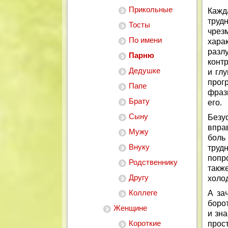
Прикольные
Кажд
труд
Тосты
чрез
По имени
хара
разл
Парню
конт
Дедушке
и гл
прог
Папе
фраз
Брату
его.
Сыну
Безу
впра
Мужу
боль
Внуку
труд
попро
Родственнику
такж
Другу
холод
Коллеге
А за
борот
Женщине
и зна
Короткие
прос