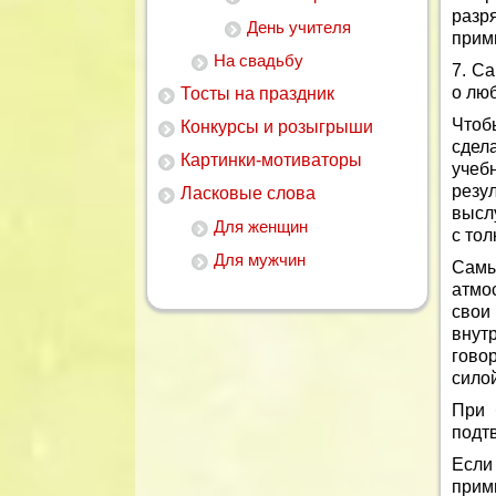
разр
День учителя
прим
На свадьбу
7. С
о лю
Тосты на праздник
Чтоб
Конкурсы и розыгрыши
сдел
Картинки-мотиваторы
учеб
резу
Ласковые слова
высл
Для женщин
с тол
Для мужчин
Самы
атмо
свои
внут
гово
силой
При 
подт
Если
прим