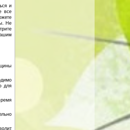
ься и
е все
ожете
ы. Не
трите
вашим
нщины
одимо
о для
время
ельно
волит