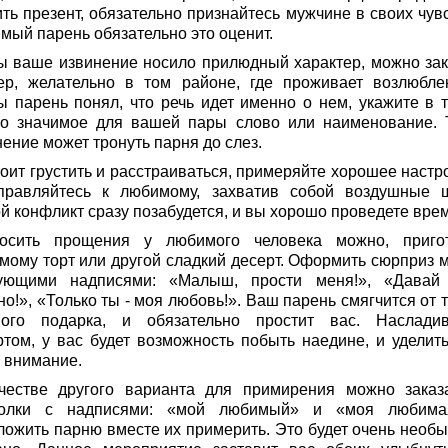
ть презент, обязательно признайтесь мужчине в своих чувс
мый парень обязательно это оценит.
ы ваше извинение носило прилюдный характер, можно зак
ер, желательно в том районе, где проживает возлюбле
ы парень понял, что речь идет именно о нем, укажите в т
ко значимое для вашей пары слово или наименование. 
ение может тронуть парня до слез.
тоит грустить и расстраиваться, примеряйте хорошее настр
правляйтесь к любимому, захватив собой воздушные 
й конфликт сразу позабудется, и вы хорошо проведете врем
осить прощения у любимого человека можно, приго
мому торт или другой сладкий десерт. Оформить сюрприз 
ующими надписями: «Малыш, прости меня!», «Давай
о!», «Только ты - моя любовь!». Ваш парень смягчится от 
ного подарка, и обязательно простит вас. Наслади
ртом, у вас будет возможность побыть наедине, и уделить
у внимание.
честве другого варианта для примирения можно заказ
олки с надписями: «мой любимый» и «моя любим
ложить парню вместе их примерить. Это будет очень необы