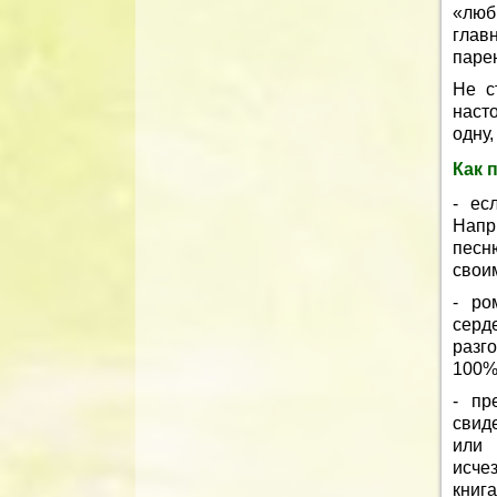
«люб
глав
парен
Не с
наст
одну
Как 
- ес
Напр
песн
своим
- ро
серд
разг
100%
- пр
свиде
или 
исче
книга