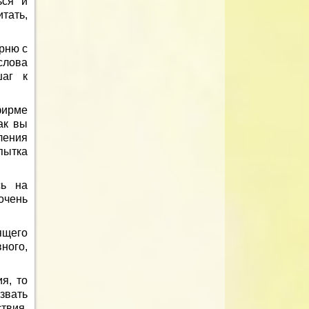
ься и
тать,
рню с
слова
шаг к
фирме
ак вы
ления
пытка
сь на
очень
ящего
вного,
я, то
звать
твия,