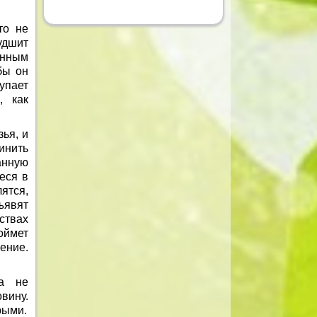
то не
удшит
анным
бы он
упает
, как
ья, и
инить
анную
еся в
ятся,
ъявят
ствах
оймет
ение.
да не
вину.
рыми.