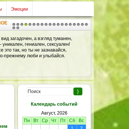
ы
Эмоции
НОЕ
1
2
3
4
5
6
7
8
9
10
11
12
13
14
15
16
17
18
19
20
21
 вид загадочен, а взгляд туманен,
– уникален, гениален, сексуален!
е это так, но ты не зазнавайся,
о-прежнему люби и улыбайся.
Календарь событий
Август, 2026
Пн
Вт
Ср
Чт
Пт
Сб
Вс
нем
1
2