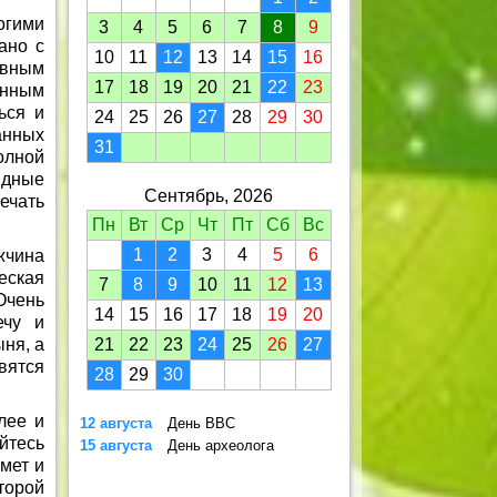
огими
3
4
5
6
7
8
9
ано с
10
11
12
13
14
15
16
ивным
17
18
19
20
21
22
23
енным
ься и
24
25
26
27
28
29
30
анных
31
олной
идные
Сентябрь, 2026
ечать
Пн
Вт
Ср
Чт
Пт
Сб
Вс
1
2
3
4
5
6
жчина
еская
7
8
9
10
11
12
13
Очень
14
15
16
17
18
19
20
ечу и
ыня, а
21
22
23
24
25
26
27
вятся
28
29
30
лее и
12 августа
День ВВС
йтесь
15 августа
День археолога
мет и
торой