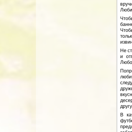
вручи
Люби
Чтоб
банн
Чтоб
толь
извин
Не с
и от
Любо
Попр
люби
след
дружн
вкус
десе
друг
В ка
футб
пред