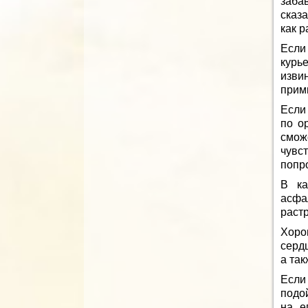
заба
сказа
как 
Если
курь
изви
прим
Если
по о
смож
чувс
попр
В ка
асфа
растр
Хоро
сердц
а так
Если
подо
на е