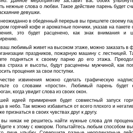
вно. Данное мероприятие заставит вас обоих улыбнут
ть нежные слова о любви. Такое действие парень будет счи
раскаяние девушки.
 неожиданно в обеденный перерыв вы пришлете своему па
ером горячий кофе и ароматные пончики, указав на пакете 
нения, это будет расценено, как знак внимания и 
ирению.
 ваш любимый живет на высоком этаже, можно заказать в 
рганизации праздников, пожарную машину с лестницей. Т
ете подняться к своему парню до его этажа. Преодо
тва страха и высоты, будут расценены мужчиной, как по
осить прощения за свои поступки.
честве извинения можно сделать графическую надпи
льте со словами «прости». Любимый парень будет 
оган, когда увидит слова из своих окон.
шей идеей примирения будет совместный запуск гор
а в небо. Так можно избавиться от всего плохого и негати
же признаться в своих чувствах друг к другу.
 вы никак не решитесь найти нужные слова для прощени
йдите к этому с юмором. Попытайтесь любым способом вы
го лице улыбку. Совершите разные неординарные дейс