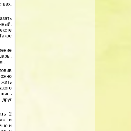
твах.
азать
нный.
ексте
Такое
оение
шары.
я.
товив
можно
 жить
такого
вшись
 друг
ать 2
ая» и
чно и