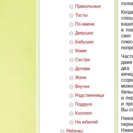
полов
Прикольные
Когд
Тосты
спеш
По имени
ваше
в по
Девушке
смог
Бабушке
плюс
попро
Маме
Част
Сестре
даже
два 
Дочери
вече
Жене
ссор
можн
Внучке
белы
Родственнице
и пе
и пр
Подруге
Вы сн
Коллеге
Нико
На юбилей
пере
Нико
Ребенку