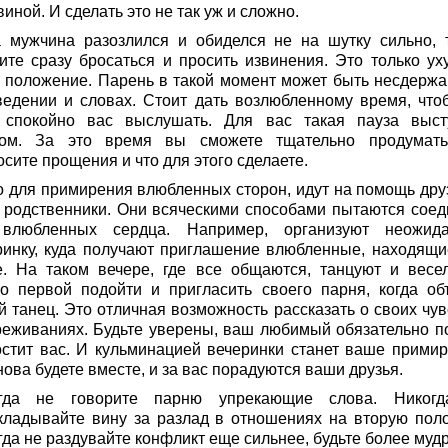
иной. И сделать это не так уж и сложно.
а мужчина разозлился и обиделся не на шутку сильно, 
ите сразу бросаться и просить извинения. Это только ух
 положение. Парень в такой момент может быть несдерж
ведении и словах. Стоит дать возлюбленному время, что
 спокойно вас выслушать. Для вас такая пауза выст
ом. За это время вы сможете тщательно продумать
сите прощения и что для этого сделаете.
о для примирения влюбленных сторон, идут на помощь друз
 родственники. Они всяческими способами пытаются соед
влюбленных сердца. Например, организуют неожид
ринку, куда получают приглашение влюбленные, находящи
е. На таком вечере, где все общаются, танцуют и весел
о первой подойти и пригласить своего парня, когда об
й танец. Это отличная возможность рассказать о своих чув
реживаниях. Будьте уверены, ваш любимый обязательно п
остит вас. И кульминацией вечеринки станет ваше примир
ова будете вместе, и за вас порадуются ваши друзья.
гда не говорите парню упрекающие слова. Никог
кладывайте вину за разлад в отношениях на вторую поло
гда не раздувайте конфликт еще сильнее, будьте более муд