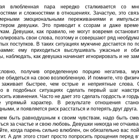
ая влюбленная пара нередко сталкивается со мн
ностями и сложностями в отношениях. Зачастую, это связ
мерными эмоциональными переживаниями и импульс
ктером девушки. Это приводит к ссорам и даже врем
укам. Девушки, как правило, не могут вовремя остановит
ролировать свои слова, поэтому и совершают ряд необдум
упых поступков. В таких ситуациях мужчине достается по п
рамме: ему приходиться выслушивать ужасные и об
ы, наблюдать, как девушка начинает игнорировать и не зам
словно, получив определенную порцию негатива, му
ве обидеться на свою возлюбленную. И помните, что физич
 заживает быстрее, чем острые и неприятные слова. 
но в подобных ситуациях сделать первый шаг навстр
сить извинения. Часто не дает это сделать гордость и горд
е упрямый характер. В результате отношения стано
ными, и появляется риск расстаться и потерять друг друга.
чем быть равнодушным к своим чувствам, надо быть сме
ься за счастье и свою любовь. Девушки никогда не отчаива
йте, когда парень сильно влюблен, он обязательно вас пой
тит. А для этого стоит просто попросить прощения перед в