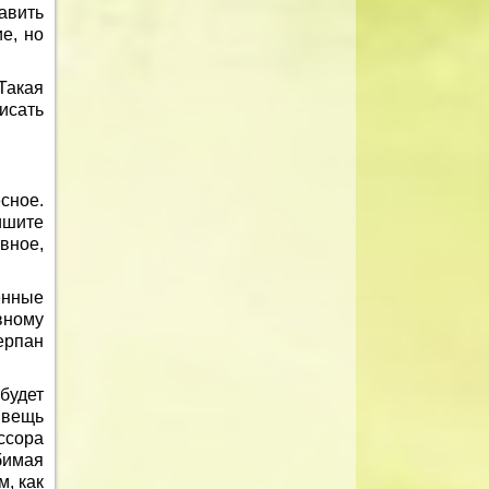
авить
е, но
Такая
исать
сное.
ишите
вное,
енные
вному
ерпан
будет
 вещь
ссора
бимая
, как