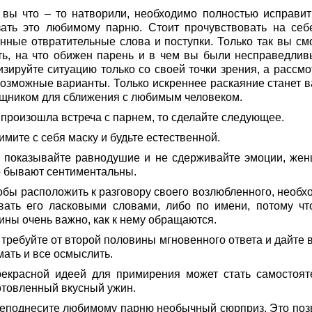
 вы что – то натворили, необходимо полностью исправит
зать это любимому парню. Стоит прочувствовать на себ
анные отвратительные слова и поступки. Только так вы см
ть, на что обижен парень и в чем вы были несправедлив
изируйте ситуацию только со своей точки зрения, а рассмо
возможные варианты. Только искреннее раскаяние станет 
щником для сближения с любимым человеком.
 произошла встреча с парнем, то сделайте следующее.
имите с себя маску и будьте естественной.
е показывайте равнодушие и не сдерживайте эмоции, же
о бывают сентиментальны.
тобы расположить к разговору своего возлюбленного, необх
вать его ласковыми словами, либо по имени, потому чт
ины очень важно, как к нему обращаются.
 требуйте от второй половины мгновенного ответа и дайте 
мать и все осмыслить.
рекрасной идеей для примирения может стать самостоят
отовленный вкусный ужин.
реподнесите любимому парню необычный сюрприз. Это поз