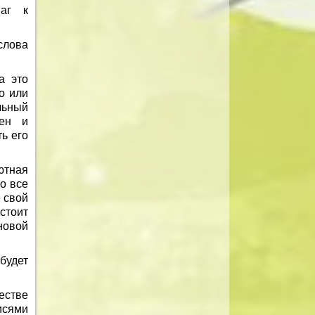
шаг к
слова
а это
о или
льный
нен и
ь его
ютная
о все
 свой
стоит
новой
будет
естве
исями