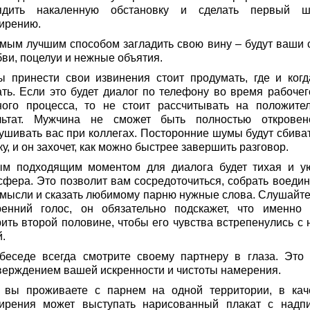
ядить накаленную обстановку и сделать первый 
ирению.
амым лучшим способом загладить свою вину – будут ваши 
бви, поцелуи и нежные объятия.
ы принести свои извинения стоит продумать, где и когд
ать. Если это будет диалог по телефону во время рабочег
ного процесса, то не стоит рассчитывать на положите
льтат. Мужчина не сможет быть полностью открове
ушивать вас при коллегах. Посторонние шумы будут сбиват
ку, и он захочет, как можно быстрее завершить разговор.
м подходящим моментом для диалога будет тихая и у
сфера. Это позволит вам сосредоточиться, собрать воедин
 мысли и сказать любимому парню нужные слова. Слушайте
ренний голос, он обязательно подскажет, что именно 
рить второй половине, чтобы его чувства встрепенулись с 
.
беседе всегда смотрите своему партнеру в глаза. Это 
верждением вашей искренности и чистоты намерения.
 вы проживаете с парнем на одной территории, в кач
ирения может выступать нарисованный плакат с надп