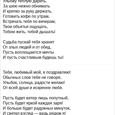
Улыбку тёплую дарить,
За шею нежно обнимать
И крепко за руку держать,
Готовить кофе по утрам,
Встречать тебя по вечерам,
Твои объятья ощущать,
Тобою жить, тобой дышать!
Судьба пускай тебя хранит
От злых людей и от обид,
Пусть воплощаются мечты
И пусть счастливым будешь ты!
Тебя, любимый мой, я поздравляю!
Обычных слов тебе не говоря,
Улыбок, солнца, радости желаю!
От всей души и искренне любя.
Пусть будет ветер лишь попутный,
Пусть будет яркой каждая заря!
И больше будет радужных минуток,
И светел взгляд — ведь рядом я!