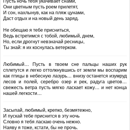
Пусть ночь тебя укачивает снами,
Они цветным пусть роем прилетят,
И сон, нахлынув, как на пляж цунами,
Даст отдых и на новый день заряд.
Не обещаю я тебе присниться,
Ведь встретимся с тобой, любимый, днем,
Но, если дрогнут невзначай ресницы,
Ты знай: я их коснулась ветерком.
Любимый… Пусть в твоем сне пальцы наших рук
сплетутся и легко оттолкнувшись от земли мы воспарим
как птицы в небесную лазурь… внизу останется изумруд
лесов и полей, серебро озер и рек, радуга цветов…
свежесть ветра пусть мягко ласкает кожу… и нет конца
нашей легкости…
Засыпай, любимый, крепко, безмятежно,
И пускай тебе приснится в эту ночь
Словно я тебя ласкаю очень нежно.
Наяву я тоже, кстати, бы не прочь.