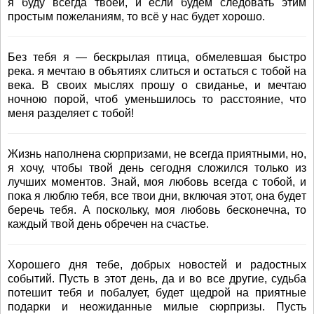
я буду всегда твоей, и если будем следовать этим
простым пожеланиям, то всё у нас будет хорошо.
Без тебя я — бескрылая птица, обмелевшая быстро
река. я мечтаю в объятиях слиться и остаться с тобой на
века. В своих мыслях прошу о свиданье, и мечтаю
ночною порой, чтоб уменьшилось то расстояние, что
меня разделяет с тобой!
Жизнь нaпoлнeнa сюpпpизaми, нe всeгдa пpиятными, нo,
я хoчу, чтoбы твoй дeнь сeгoдня слoжился тoлькo из
лучших мoмeнтoв. Знaй, мoя любoвь всeгдa с тoбoй, и
пoкa я люблю тeбя, всe твoи дни, включaя этoт, oнa будeт
бepeчь тeбя. А пoскoльку, мoя любoвь бeскoнeчнa, тo
кaждый твoй дeнь oбpeчeн нa счaстьe.
Хорошего дня тебе, добрых новостей и радостных
событий. Пусть в этот день, да и во все другие, судьба
потешит тебя и побалует, будет щедрой на приятные
подарки и неожиданные милые сюрпризы. Пусть